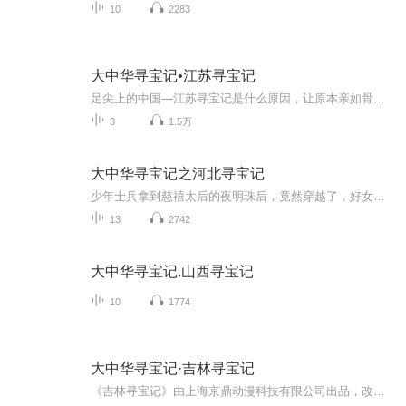
10
2283
大中华寻宝记•江苏寻宝记
足尖上的中国—江苏寻宝记是什么原因，让原本亲如骨肉的师兄妹反目？是什么力量，把不可能完成的任务继续坚持下去？苏州园林里，昆曲悠扬，危机四伏！秦博士带米克等人到苏州参加少年昆曲比赛，巧遇昆剧团的镇团之宝失窃！怪盗乖乖隆地咚神出鬼没，神兽硬...
3
1.5万
大中华寻宝记之河北寻宝记
少年士兵拿到慈禧太后的夜明珠后，竟然穿越了，好女孩博物馆馆长利用黑科技盗取文物，引发时空混乱，古中山国后裔雄神兽蹦蹦跳劫走赵霍图究竟有何目的？三国时期的张飞战国著名刺客荆轲不约而同的穿越到现代，未来时空管理局派出时空修正者力武狂妄，第一...
13
2742
大中华寻宝记.山西寻宝记
10
1774
大中华寻宝记·吉林寻宝记
《吉林寻宝记》由上海京鼎动漫科技有限公司出品，改编自大型原创知识漫画“大中华寻宝记系列”漫画，是献给孩子们的在祖国大地的游历寻宝故事。《大中华寻宝记》是目前市场中最受欢迎的童书作品之一，图书销售突破1亿册。整个系列以寓教于乐的形式，将全国...