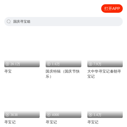
打开APP
国庆寻宝箱
26.1万
1.6万
7.9万
寻宝
国庆特辑（国庆节快
大中华寻宝记秦朝寻
乐）
宝记
3638
4000
1.4万
寻宝记
寻宝记
寻宝记