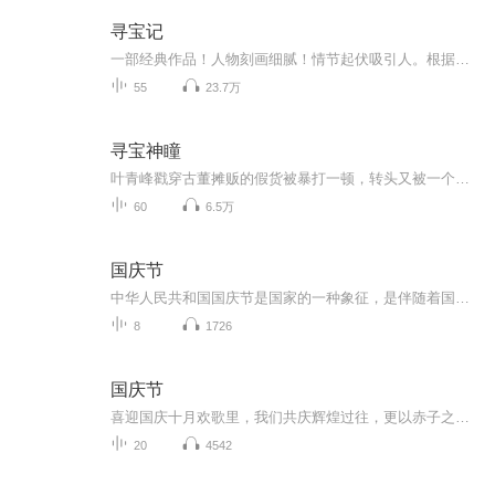
寻宝记
一部经典作品！人物刻画细腻！情节起伏吸引人。根据听众的喜好而精选，声音清晰，感染力强。感情色彩浓厚。。就是对我们的最大支持和厚爱。每天加班很辛苦，您就动动手指支持一下吧！一部经典作品！人物刻画细腻！情节起伏吸引人。根据听众的喜好而精选，声音清晰，感染力强。感情色彩浓厚。。就是对我们的最大支持和厚爱。每天加班很辛苦，您就动动手指支持一下吧！一部经典作品！人物刻画细腻！情节起伏吸引人。根据听众的喜好而精选，声音清晰，感染力强。感情色彩浓厚。。就是对我们的最大支持和厚爱。每天加班很...
55
23.7万
寻宝神瞳
叶青峰戳穿古董摊贩的假货被暴打一顿，转头又被一个古怪老头奚落，老头给了叶青峰一个夜明珠后消失，叶青峰打开宝盒获得了异能黄金瞳，开始一路开挂，帮助自己和苏柒菱打脸所有人，从此慧眼识宝，玩转古董圈。
60
6.5万
国庆节
中华人民共和国国庆节是国家的一种象征，是伴随着国家的出现而出现的。让我们用诗歌朗诵歌颂祖国的繁荣富强，国泰民安。
8
1726
国庆节
喜迎国庆十月欢歌里，我们共庆辉煌过往，更以赤子之心，向未来书写滚烫的誓言——这盛世，值得我们以热爱相拥。
20
4542