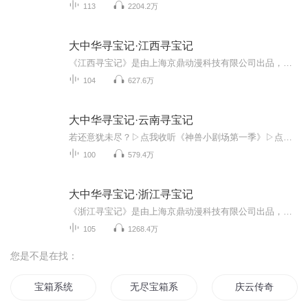
113
2204.2万
大中华寻宝记·江西寻宝记
《江西寻宝记》是由上海京鼎动漫科技有限公司出品，改编自大型原创知识漫画“大中华寻宝记系列”漫画，是献给孩子们的在祖国大地的游历寻宝故事。《大中华寻宝记》是目前市场中最受欢迎的童书作品之一，系列累计销量突破1亿册!整个系列以寓教于乐的形式，...
104
627.6万
大中华寻宝记·云南寻宝记
若还意犹未尽？▷点我收听《神兽小剧场第一季》▷点我收听《神兽发电站第十季》▷点我收听《恐龙寻宝记第五季》▷点我收听《泉州寻宝记》光听故事不过瘾？▷【点击前往】收听大中华寻宝记其他好玩有趣的寻宝故事欢迎关注微信、小红书、抖音平台「大中华寻...
100
579.4万
大中华寻宝记·浙江寻宝记
《浙江寻宝记》是由上海京鼎动漫科技有限公司出品，改编自大型原创知识漫画“大中华寻宝记系列”漫画，是献给孩子们的在祖国大地的游历寻宝故事。《大中华寻宝记》是目前市场中最受欢迎的童书作品之一，图书销售突破1亿册。整个系列以寓教于乐的形式，将全...
105
1268.4万
您是不是在找：
宝箱系统
无尽宝箱系统
庆云传奇