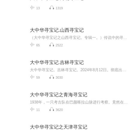
13
1319
大中华寻宝记.山西寻宝记
（大中华寻宝记之山西寻宝记。专辑一。）传说中的寻宝少年。一起游览足尖上的中国，山西寻宝之旅启程（大中华寻宝记山西寻宝记大中华寻宝记第30本2023年11月份正式登上大中华寻宝记舞台）武则天的除罪金简 。宝藏线索疑云重重。云冈石窟巨人现身。山西博物...
65
2522
大中华寻宝记.吉林寻宝记
大中华寻宝记。吉林寻宝记。2024年8月12日。彻底出版。已开始预售。（主播是第1个拥有吉林寻宝记的人哦）足尖上的中国。吉林寻宝记。 传说中有一个寻宝少年队，他们的足迹遍布了五湖四海，见证了无数传说中的宝藏。这次我们将跟着寻某少年队一起踏上一段不...
59
3030
大中华寻宝记之青海寻宝记
1938年，一只考古队在巴颜喀拉山脉进行考察。竟然在山洞里发现了外星人杜立巴族的遗物！寻宝少年队来到青海，意外的卷入外星人的纷争之中。能够任意穿越时空的机器猫究竟是敌是友？暖萌的神兽羞答答不鸣则已，一鸣惊人！宇宙特工、会变形的高科技机器神兽...
11
3620
大中华寻宝记之天津寻宝记