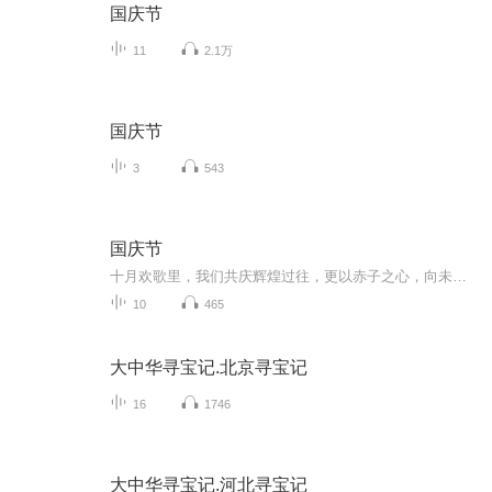
国庆节
11
2.1万
国庆节
3
543
国庆节
十月欢歌里，我们共庆辉煌过往，更以赤子之心，向未来书写滚烫的誓言——这盛世，值得我们以热爱相拥。
10
465
大中华寻宝记.北京寻宝记
16
1746
大中华寻宝记.河北寻宝记