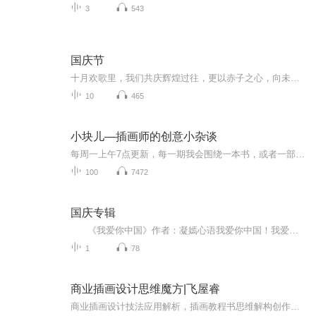
3
543
国庆节
十月欢歌里，我们共庆辉煌过往，更以赤子之心，向未来书写滚烫的誓言——这盛世，值得我们以热爱相拥。
10
465
小块儿—插画师的创意小杂谈
每周一上午7点更新，每一期我会围绕一本书，或者一部电影，或者一张画，或者任何事物，来瞎叨叨，分享我的不成气候的小见解。Wenyi Geng，插画师一名。生于日本，成长于中国北京，本科毕业于中国传媒大学，研究生留学美国纽约视觉艺术学院插画系，于日本女...
100
7472
国庆专辑
《我爱你中国》作者：凝嫣心语我爱你中国！我爱你春天蓬勃的秧苗；我爱你秋日金黄的硕果。我爱你中国！我爱你青松气质，我爱你红梅品格！我爱你家乡的甜蔗好像乳汁滋润着我的心窝。我爱你中国，我要把最美的歌儿献给你，我的母亲我的祖国。我爱你中国，我爱...
1
78
商业插画设计思维魔方|飞屋睿
商业插画设计技法应用解析，插画教程书思维解构创作技巧，7大插画设计思维"杀手锏"，23项训练分析，轻松get商业插画设计思维！