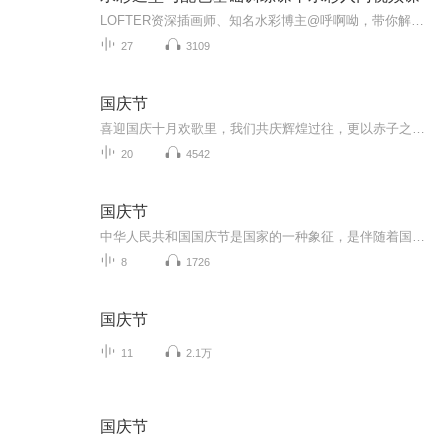
LOFTER资深插画师、知名水彩博主@呼啊呦，带你解密水彩的绘画奥秘！只是一味临摹不同画风的水彩作品，都会陷入难以进步的瓶颈，这时候你需要掌握绘画的核心方法——进行造型与配色的训练。本课程分为4大部分，从单色到配色，让大家轻松get水彩中色彩的搭配...
27
3109
国庆节
喜迎国庆十月欢歌里，我们共庆辉煌过往，更以赤子之心，向未来书写滚烫的誓言——这盛世，值得我们以热爱相拥。
20
4542
国庆节
中华人民共和国国庆节是国家的一种象征，是伴随着国家的出现而出现的。让我们用诗歌朗诵歌颂祖国的繁荣富强，国泰民安。
8
1726
国庆节
11
2.1万
国庆节