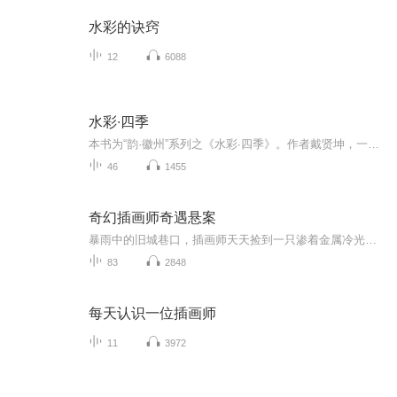
水彩的诀窍
12
6088
水彩∙四季
本书为“韵·徽州”系列之《水彩∙四季》。作者戴贤坤，一位摄影家，他用摄像镜头，配之以趣味无穷的文字，真实地记录了徽州春、夏、秋、冬的四季里千变万化的自然风光;同一处风景，在不同的季节呈显出完全不同的形态、不同的色彩、不同的韵味。大自然仿佛...
46
1455
奇幻插画师奇遇悬案
暴雨中的旧城巷口，插画师天天捡到一只渗着金属冷光的Jellycat泰迪熊。当他笔下的人物因这只玩偶离奇消失时，戴着盖革计数器的神秘女孩月亮闯入他的世界。两人发现泰迪熊体内嵌着刻有楔形文字的青铜齿轮，而齿轮折射的光影竟拼出街头涂鸦大师失踪前遗留的...
83
2848
每天认识一位插画师
11
3972