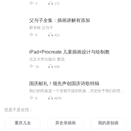
3
171
父与子全集：插画讲解有添加
新专辑 父与子
8
421
iPad+Procreate 儿童插画设计与绘制教
北京大学出版社 繁花
10
606
国庆献礼！领先声创国庆诗歌特辑
我们的民族是一个坚韧不拔的民族，历史给予我们的苦难都变成了闪着金光的勋章！我们的国家是一个龙腾虎跃的国家，那条巨龙正以不可阻挡之势崛起于神奇的东方！------------------------------------------------值此祖国70周年华诞之际，领先声创以诗歌向祖国献礼！用我们的声音、用我们的热血、用我们的灵魂诵读经典爱国篇章，歌颂我们的祖国！永远繁荣富强！
8
6076
您是不是在找：
重庆儿女
异史录插画
我的原创插画