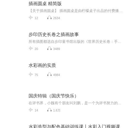
插画圆桌 精简版
【关于插画圆桌】 插画圆桌是由柠檬桌子出品的付费播客节目。 由两位纽约视觉艺术学院毕业的插画师做为主持人邀请插画业内的嘉宾共同谈论创作路上的见解。您可以在CCTALK搜索“插画圆桌”，收听完整版的对谈。【主播】Jo Zixuan，插画师，微博@JoZixuan Va...
12
2634
步印历史长卷之插画故事
所有插图都选自步印童书馆出版的《世界历史长卷：手绘年表》与即将出版的《中国历史长卷：手绘年表》，所有故事均有版权，请勿私自转载。
20
3489
水彩画的实质
75
4984
国庆特辑（国庆节快乐）
在评书界，小魏有个朋友叫刘鹏，是一个为评书努力的小伙子。在2021年国庆期间，他想弄个特辑，便烦劳我给他录个爱国题材的评书小段儿。这种事情，不是特殊情况，小魏一般不会拒绝，也就给其录了一个《鲁迅踢鬼》，等他传完，我再传到我的专辑里。另外，小...
14
1.6万
水彩造型与配色基础训练课丨水彩入门视频课