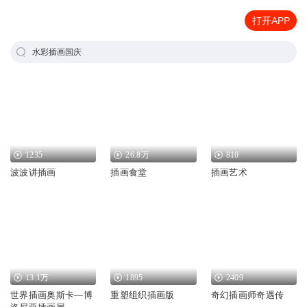
打开APP
水彩插画国庆
1235
26.8万
810
波波讲插画
插画食堂
插画艺术
13.1万
1895
2409
世界插画奥斯卡—博
重塑组织插画版
奇幻插画师奇遇传