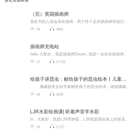
洛尼亚插画展
（完）英国插画师
喜欢书的人就会喜欢插画，而个性十足的插画师和他们的妙趣横生的故事，一定会令你痴迷。
35
3502
插画师充电站
hello 大家好，我是插画师Dream, 我是一名绘本插画师。每次在画画的时候都耐不住寂寞想找一些播客节目收听，于是萌生了发起一个自己的播客电台的想法。每期节目我都会邀请一些身边的朋友就自己的创作聊聊。欢迎关注我的微信公众号：蒲草盒子我的个人网站：...
27
27.8万
给孩子讲昆虫：献给孩子的昆虫绘本丨儿童读物丨自然科普丨生物百科丨水彩插画
挪威获奖女科学家献给孩子的昆虫绘本，雄踞挪威2019童书畅销榜！带孩子一起，亲近运转我们星球的奇妙生灵。 昆虫的世界！在这本书中，你将读到无处不在的昆虫的故事——在湖泊和溪流中，在森林中，在你的花园和房子里，都有这些小...
46
1558
LJR水彩绘画课| 听着声音学水彩
hi，大家好，我是LJR李静茹，LJR就是我在画上的签名，很高兴在这里遇见大家，第一次以声音的方式来面对大家，真是很奇妙的感觉呀，当然也很感恩，在这里遇见不同的朋友。 最近开设了自己的水彩绘画微课，希望能够帮助到一些初学绘画的朋友更好的开始绘画这个快乐好玩的旅程。 我以前呢学过素描水粉油画还有丙烯，水彩是我自学了近4年左右的一个画种，也是我目前最喜欢的一种，喜欢它的洁净 简单 还有意外，我常和学生讲水彩有时候就是 有意外的惊喜，只要你愿意接受一切...
20
3.7万