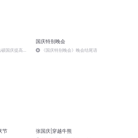
国庆特别晚会
成法硕国庆提高班
《国庆特别晚会》晚会结尾语
)
庆节
张国庆|穿越牛熊