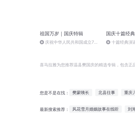
祖国万岁｜国庆特辑
国庆十篇经典
庆祝中华人民共和国成立73
十篇经典演讲
周年 天安门广场举行升国旗仪式
归异托邦演讲
喜马拉雅为您推荐温县樊国庆的精选专辑，包含正
樊蒙咦长
北县往事
重庆
您是不是在找：
大明第一县令
穿越之大庆帝
风花雪月婚姻故事在线听
刘
最新搜索推荐：
三国小县令
听老乔讲故事全集
听故事造