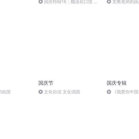
国庆特辑16：魏迅化口技 二
支教老师的国
胡 东方红+一般唱法和原生态
国庆节
国庆专辑
的祖国
文化自信 文化强国
《我爱你中国