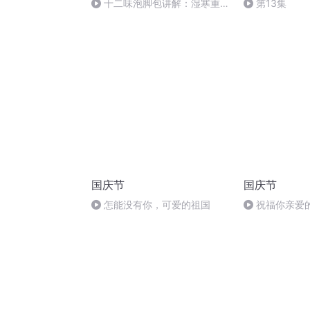
十二味泡脚包讲解：湿寒重，
第13集
睡眠不好，容易疲劳，手脚冰
凉，体寒怕冷，代谢差
国庆节
国庆节
怎能没有你，可爱的祖国
祝福你亲爱