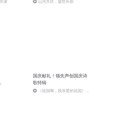
庆课
山河共庆，盛世长歌
国庆献礼！领先声创国庆诗
歌特辑
》
《祖国啊，我亲爱的祖国》温
婉