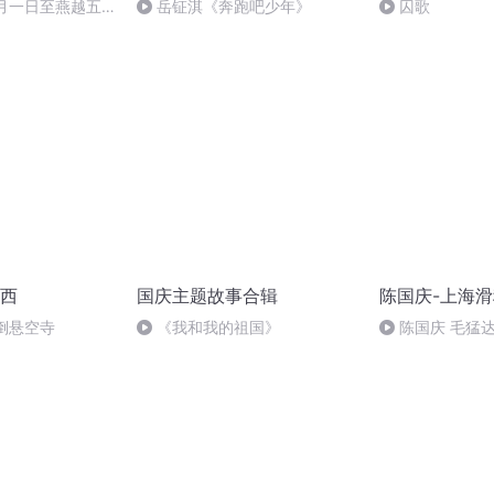
十月一日至燕越五
岳钲淇《奔跑吧少年》
囚歌
赋》组律18首
诵
西
国庆主题故事合辑
陈国庆-上海
倒悬空寺
《我和我的祖国》
陈国庆 毛猛