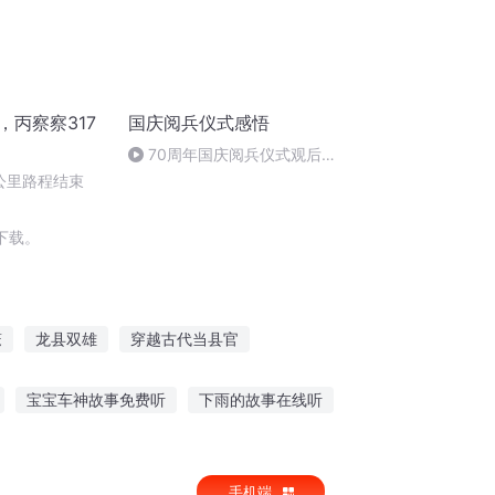
，丙察察317
国庆阅兵仪式感悟
70周年国庆阅兵仪式观后感
作者：卞雨祺 朗读者：卞雨祺
0公里路程结束
下载。
笼
龙县双雄
穿越古代当县官
古代当县令
穿越樊笼
大庆皇太子
宝宝车神故事免费听
下雨的故事在线听
没之
耳听目视的故事作文
手机端