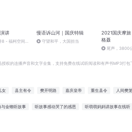
演讲
慢语诉山河｜国庆特辑
2021国庆摩旅
格聂
8 - 福柯空间回
守望和平，大国担当
尾声，380
品授权的连播声音和文字全集，支持免费在线试听阅读和有声书MP3打包
儿女
县主有令
樊开明路
嘉庆皇帝
重生县令
人间樊
国
异能重生西门庆
庆云传奇
丹阳县主
一人有庆
我在
海与金蟾听故事
听故事感动哭了的感恩
听萌萌妈妈讲故事在线听
句训练方法
12岁听的故事机
什么app听悬疑故事
听故事熊出