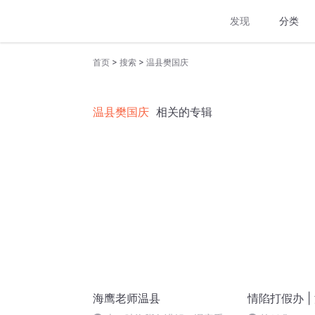
发现
分类
>
>
首页
搜索
温县樊国庆
温县樊国庆
相关的专辑
海鹰老师温县
情陷打假办 |