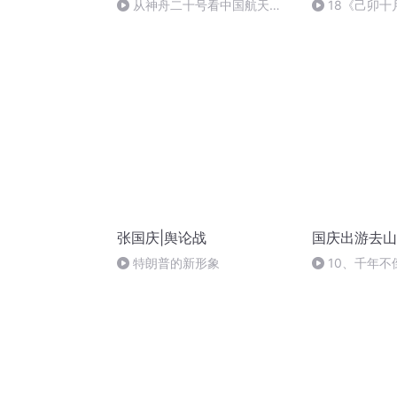
从神舟二十号看中国航天
18《己卯
的“隐形实力”
日罹狴犴有感而
文天祥 自由吟
张国庆|舆论战
国庆出游去山
特朗普的新形象
10、千年不