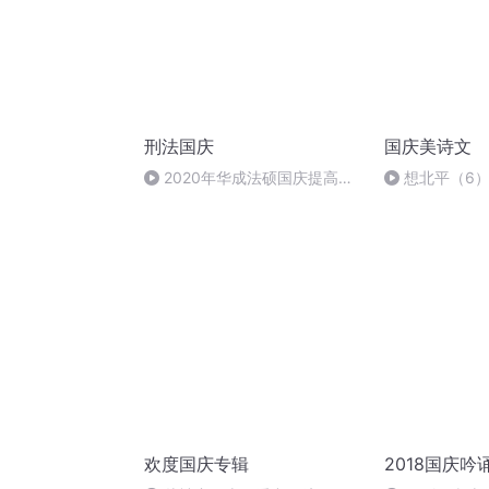
刑法国庆
国庆美诗文
2020年华成法硕国庆提高班
想北平（6
刑法陈 (26)
欢度国庆专辑
2018国庆吟