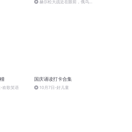
赫尔松大战近在眼前，俄乌冲
突的关键之战，将会如何发展？
滑稽
国庆诵读打卡合集
达-欢歌笑语
10月7日-好儿童