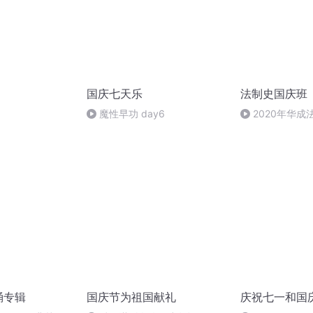
国庆七天乐
法制史国庆班
）
魔性早功 day6
2020年华
法制史马志冰 (12
诵专辑
国庆节为祖国献礼
庆祝七一和国