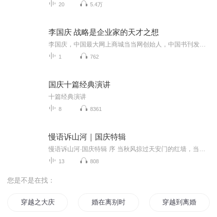
20
5.4万
李国庆 战略是企业家的天才之想
李国庆，中国最大网上商城当当网创始人，中国书刊发行业协会副会长。1993年创办“北京科文经贸总公司”，1995年在美国创办“科文实业集团”，主要从事有关中国数据库产品销售以及国际版权贸易及国际合作出版。1997年与美国IDG数据集团、卢森堡剑桥控股集团先后成立“北京科文国略信息技术公司”、“北京科文书业信息技术公司”。1999年创办当当网上书店，任联合总裁。【课程要点】...
1
762
国庆十篇经典演讲
十篇经典演讲
8
8361
慢语诉山河｜国庆特辑
慢语诉山河·国庆特辑 序 当秋风掠过天安门的红墙，当桂香漫过万里长江的碧波，我总愿慢下脚步，以声为笔，轻轻描摹这山河的模样。 不必追赶喧嚣的潮，也无需堆砌华丽的词——这一辑里，每一段朗诵都是心底的低语：是对着塞北草原的星子说“国泰”，是向着...
13
808
您是不是在找：
穿越之大庆帝国
婚在离别时
穿越到离婚以后