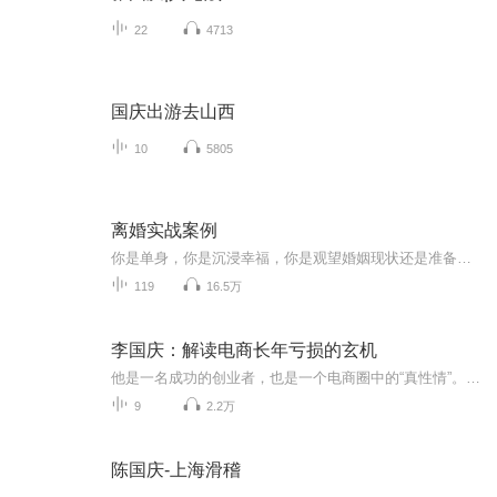
22
4713
国庆出游去山西
10
5805
离婚实战案例
你是单身，你是沉浸幸福，你是观望婚姻现状还是准备进入婚姻律师的朋友，实战经验共享
119
16.5万
李国庆：解读电商长年亏损的玄机
他是一名成功的创业者，也是一个电商圈中的“真性情”。他就是当当网创始人、CEO李国庆。优米网创始人王利芬深度对话李国庆，探求电商激烈竞争中的玄机和机遇，探究当当网的商业模式和发展前景，探寻李国庆曾经不为人知的创业苦旅与人格魅力。 课时1 解读电商长年亏损的玄机(21分钟) 课时2电商品类之争？李国庆不想说的秘密(12分钟) 课时3当当开拓服装市场的“三板斧”(16分钟) 课时4再谈美国上市“潜规则”的教训(23分钟) 课时5“不善交际”的李国庆(14分钟) 课时6首忆下海动机与创业心酸史(27分钟) 课时7再忆少年时代“苦出身”(11分钟) 课时8我的个人、商业与社会价值观(20分钟) 课时9畅想退休后的公益梦(10分钟)
9
2.2万
陈国庆-上海滑稽