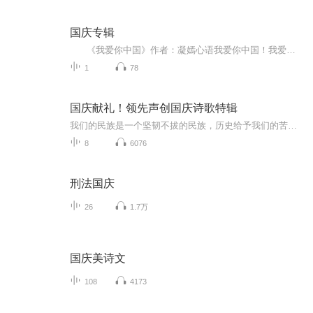
国庆专辑
《我爱你中国》作者：凝嫣心语我爱你中国！我爱你春天蓬勃的秧苗；我爱你秋日金黄的硕果。我爱你中国！我爱你青松气质，我爱你红梅品格！我爱你家乡的甜蔗好像乳汁滋润着我的心窝。我爱你中国，我要把最美的歌儿献给你，我的母亲我的祖国。我爱你中国，我爱...
1
78
国庆献礼！领先声创国庆诗歌特辑
我们的民族是一个坚韧不拔的民族，历史给予我们的苦难都变成了闪着金光的勋章！我们的国家是一个龙腾虎跃的国家，那条巨龙正以不可阻挡之势崛起于神奇的东方！------------------------------------------------值此祖国70周年华诞之际，领先声创以诗歌向祖国献礼！用我们的声音、用我们的热血、用我们的灵魂诵读经典爱国篇章，歌颂我们的祖国！永远繁荣富强！
8
6076
刑法国庆
26
1.7万
国庆美诗文
108
4173