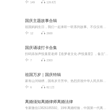
149
126.8万
国庆主题故事合辑
祖国妈妈生日，我们一起来听一听系列故事。不仅仅有《我的祖国》，还有红军故事，也有关于战争的故事，让大家体会到和平年代的不易。
12
2600
国庆诵读打卡合集
扫码添加声悦童星老师【造梦者文化-声悦童星】，备注“诵读打卡”报名，已添加好友的，直接发送“诵读打卡”报名，报名成功后进入社群。
7
2303
祖国万岁｜国庆特辑
家有山河锦绣，国有岁月芳华。热烈庆祝中华人民共和国成立73周年！
6
82.1万
离婚须知离婚律师离婚法律
专家微信13826185592。19年离婚经验，中国第一代离婚律师人告诉你：离婚前后所需要准备，离婚、小孩抚养、共同财产与个人财产的区别，保障婚姻权益，维护自身尊严！