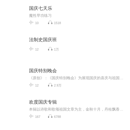
国庆七天乐
魔性早功练习
10
1518
法制史国庆班
12
1万
国庆特别晚会
《原创》：《国庆特别晚会》为展现国庆的喜庆与祖国的深情我将以具体的场景切入从清晨升旗的庄严到街头巷尾的欢庆到历史与当下的交融，用优美的笔触传递对祖国的热爱与自豪！用诗歌和情感美文形式，歌颂祖国的繁荣富强，祝人民幸福安康！
12
2.9万
欢度国庆专辑
本辑以诗歌和歌颂祖国文章为主，金秋十月，丹桂飘香，在这个充满丰收喜悦的季节里，我们满怀激动和自豪，迎来了中华人民共和国76周年华诞。这不仅是一个庄重的纪念日，更是全体中华儿女共同欢庆的盛大的节日，承载着深厚的民族情感和历史意义.
167
6788