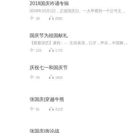
2018国庆吟诵专辑
2018年10月1日，正值国庆日。一大早看到一个公号文章，正是文天祥的《己卯十月一日至燕越五日罹狴犴有感而赋》。当然，彼十一非当今的十一。不过数字的巧合还是让人感触，今天拿来读一读，体味一番历史英杰的民族情怀，恰也当时。 根据诗题来看，这组诗是写于十月一日至十月五日之间，是文天祥被俘之后所作，这些诗作不仅有凛凛正气，更也能看的到他百端交集的复杂情感。另一首于右任先生的《望大陆》，微信公号有称《望乡》，一句“山之上国之殇”荡气回肠，一并兴起拿来读了一读。仓促间多有瑕疵...
38
2592
国庆节为祖国献礼
【蔡蔡演艺】课程﹣-﹣主持表演，口才，声乐，中国舞，民族舞。独特的小舞台，专业的录音棚，每一位同学都能成为优秀的小明星。独特的教学模式，轻松上课，快乐学习！知名主持人，舞蹈家，高级教师任职授课！江南总校：河沟街42号三楼 18545856430江北分校...
215
1.7万
庆祝七一和国庆节
24
1818
张国庆|穿越牛熊
91
4.2万
张国庆|舆论战