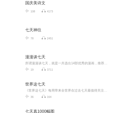
国庆美诗文
108
4173
七天神往
78
2451
漫漫谈七天
所谓漫漫谈七天，就是一共选出14部优秀的漫画，推荐给一周中不同日子的你去阅读。每天两部，感受快乐人生。...
19
3711
世界这七天
《世界这七天》每周带来全世界在过去七天最值得关注的消息，致力于打破信息壁垒，带你跟上全球的信息步伐。【主播简介】Fay，前国内一线电视台记者、导演，现移居海外，任海外华语媒体新闻主播。
36
164
七天真1000幅图