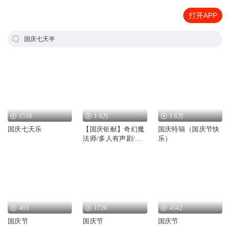
打开APP
国庆七天半
1518
1.6万
1.6万
国庆七天乐
【国庆钜献】奇幻魔
国庆特辑（国庆节快
法师/多人有声剧/国
乐）
庆爆更七天乐
465
1726
4542
国庆节
国庆节
国庆节