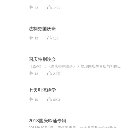
42
1491
法制史国庆班
12
1万
国庆特别晚会
《原创》：《国庆特别晚会》为展现国庆的喜庆与祖国的深情我将以具体的场景切入从清晨升旗的庄严到街头巷尾的欢庆到历史与当下的交融，用优美的笔触传递对祖国的热爱与自豪！用诗歌和情感美文形式，歌颂祖国的繁荣富强，祝人民幸福安康！
12
2.9万
七天引流绝学
10
6003
2018国庆吟诵专辑
2018年10月1日，正值国庆日。一大早看到一个公号文章，正是文天祥的《己卯十月一日至燕越五日罹狴犴有感而赋》。当然，彼十一非当今的十一。不过数字的巧合还是让人感触，今天拿来读一读，体味一番历史英杰的民族情怀，恰也当时。 根据诗题来看，这组诗是写于十月一日至十月五日之间，是文天祥被俘之后所作，这些诗作不仅有凛凛正气，更也能看的到他百端交集的复杂情感。另一首于右任先生的《望大陆》，微信公号有称《望乡》，一句“山之上国之殇”荡气回肠，一并兴起拿来读了一读。仓促间多有瑕疵...