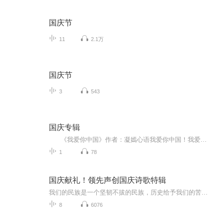
国庆节
11
2.1万
国庆节
3
543
国庆专辑
《我爱你中国》作者：凝嫣心语我爱你中国！我爱你春天蓬勃的秧苗；我爱你秋日金黄的硕果。我爱你中国！我爱你青松气质，我爱你红梅品格！我爱你家乡的甜蔗好像乳汁滋润着我的心窝。我爱你中国，我要把最美的歌儿献给你，我的母亲我的祖国。我爱你中国，我爱...
1
78
国庆献礼！领先声创国庆诗歌特辑
我们的民族是一个坚韧不拔的民族，历史给予我们的苦难都变成了闪着金光的勋章！我们的国家是一个龙腾虎跃的国家，那条巨龙正以不可阻挡之势崛起于神奇的东方！------------------------------------------------值此祖国70周年华诞之际，领先声创以诗歌向祖国献礼！用我们的声音、用我们的热血、用我们的灵魂诵读经典爱国篇章，歌颂我们的祖国！永远繁荣富强！
8
6076