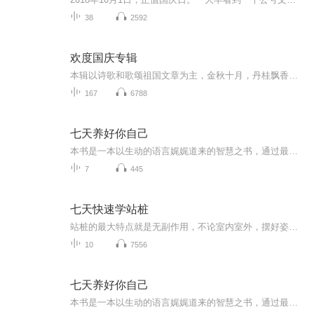
38
2592
欢度国庆专辑
本辑以诗歌和歌颂祖国文章为主，金秋十月，丹桂飘香，在这个充满丰收喜悦的季节里，我们满怀激动和自豪，迎来了中华人民共和国76周年华诞。这不仅是一个庄重的纪念日，更是全体中华儿女共同欢庆的盛大的节日，承载着深厚的民族情感和历史意义.
167
6788
七天养好你自己
本书是一本以生动的语言娓娓道来的智慧之书，通过最贴近生活的7堂课一心态课、情感课、美丽课、素养课、事业课、社交课、健康课、详细告诉你如何生活才幸福，怎么才能获得自己想要的幸福。
7
445
七天快速学站桩
站桩的最大特点就是无副作用，不论室内室外，摆好姿势，站立不动，犹如树桩，自然呼吸，全身保持“松而不懈，紧而不僵”的状态，从而达到“提挈天地，把握阴阳，呼吸精气，独立守神，肌肉若一，此其道生”的境地。站桩的时间愈长，疗效愈显著，究其原因，是由于站桩疗法能使中枢神经系统迅速、深沉、广泛地抑制下来，使身体各组织系统增强抵抗力，使身体机能得到调节、增强和提高，达到强身健体，祛病延年的功效。站桩激发身体能量。把重心放到你双脚涌泉穴向后到脚跟之间的区域内，膝盖的最前端不要超过脚趾尖。当你...
10
7556
七天养好你自己
本书是一本以生动的语言娓娓道来的智慧之书，通过最贴近生活的七堂课——心态课，情感课，美立课，素养课，事业课，社交课，健康课，详细告诉你如何生活才幸福？怎样才能获得自己想要的幸福？