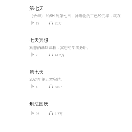
第七天
（余华） 约8H 到第七日，神造物的工已经完毕，就在第七日歇了他一切的工，安息了。 这可能不是余华先生最好的作品，却是他最伟大的小说，在读的过程中，我能感受到作家的愤怒和无力喷涌而出，来不及做更细心的修饰。这个第七天，在中国叫死无葬身之地。
19
25万
七天冥想
冥想的基础课程，冥想初学者必听。
7
41.2万
第七天
2024年第五本完结。
4
8457
刑法国庆
26
1.7万