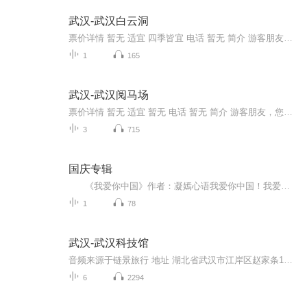
武汉-武汉白云洞
票价详情 暂无 适宜 四季皆宜 电话 暂无 简介 游客朋友，今天咱们来到的是白云洞景区。白云洞位于武汉江夏区下川村北五公里处，它是一处天然大溶洞，纵穿于一座石山，全长30多米，由白云洞、七星谭洞、牛鼻子洞等组成，它们各有特色，异彩纷呈。白云洞规模...
1
165
武汉-武汉阅马场
票价详情 暂无 适宜 暂无 电话 暂无 简介 游客朋友，您好，咱们今天要参观的是武汉著名的阅马场。阅马场位于武汉市湖北辛亥革命博物馆前的孙中山铜像武昌城区中部，蛇山南麓，东接蛇山洞延伸出来的武昌路，南至阅马场小学，西到湖北剧院，北临蛇山南麓黄鹤...
3
715
国庆专辑
《我爱你中国》作者：凝嫣心语我爱你中国！我爱你春天蓬勃的秧苗；我爱你秋日金黄的硕果。我爱你中国！我爱你青松气质，我爱你红梅品格！我爱你家乡的甜蔗好像乳汁滋润着我的心窝。我爱你中国，我要把最美的歌儿献给你，我的母亲我的祖国。我爱你中国，我爱...
1
78
武汉-武汉科技馆
音频来源于链景旅行 地址 湖北省武汉市江岸区赵家条104号 票价描述 门市价：30.0元成人票：30元；全日制大学生、60-70岁老人凭相关有效证件半价；未成年人、70岁以上老人凭相关有效证件免门票。4D影院票价：20元；天象馆票价：成年人20元；未成年人10元。 ...
6
2294