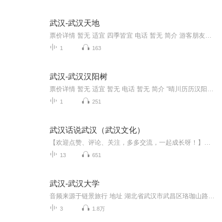
武汉-武汉天地
票价详情 暂无 适宜 四季皆宜 电话 暂无 简介 游客朋友，生活中不能缺少的是什么，那当然是衣食住行了，接下来呢，我们要参观的是武汉天地，这里就是吃喝玩乐的天堂。武汉天地是武汉新的商业地标，也是小资文青、城市达人经常光顾的时尚地。这里聚集了众多...
1
163
武汉-武汉汉阳树
票价详情 暂无 适宜 暂无 电话 暂无 简介 “晴川历历汉阳树，芳草萋萋鹦鹉洲”，这句故事我们都早已耳熟能详，亲爱的朋友，咱们今天要参观的就是汉阳树。 “汉阳树”主要是汉阳凤凰山南麓凤凰巷11号的一棵古银杏树之雅称，在武汉市第五医院旁。历经530多年...
1
251
武汉话说武汉（武汉文化）
【欢迎点赞、评论、关注，多多交流，一起成长呀！】想通过武汉话传播健康知识、安全知识，传播家乡文化，标不标准图个乐呵~
13
651
武汉-武汉大学
音频来源于链景旅行 地址 湖北省武汉市武昌区珞珈山路16号 票价描述 免费 开放时间 全天 乘车信息 暂无
3
1.8万