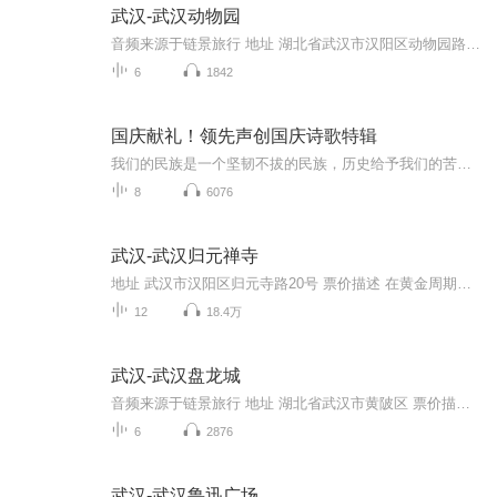
武汉-武汉动物园
音频来源于链景旅行 地址 湖北省武汉市汉阳区动物园路特1号 票价描述 20元，1.2—1.4米儿童15元。 开放时间 8:00-17:00（清园时间20:00） 乘车信息 市内乘坐公交42、273、413、553、580、622、646、711路等公交车，在动物园路的“武汉动物园”站下可到。动...
6
1842
国庆献礼！领先声创国庆诗歌特辑
我们的民族是一个坚韧不拔的民族，历史给予我们的苦难都变成了闪着金光的勋章！我们的国家是一个龙腾虎跃的国家，那条巨龙正以不可阻挡之势崛起于神奇的东方！------------------------------------------------值此祖国70周年华诞之际，领先声创以诗歌向祖国献礼！用我们的声音、用我们的热血、用我们的灵魂诵读经典爱国篇章，歌颂我们的祖国！永远繁荣富强！
8
6076
武汉-武汉归元禅寺
地址 武汉市汉阳区归元寺路20号 票价描述 在黄金周期间，票价有可能会上浮。 开放时间 8:30-17:00，每年春节期间会延长开放时间。 乘车信息 乘坐401路公交车，在“翠微路归元寺”站下车即可。乘坐26、42、531、 535、585路公交车，在“汉阳大道钟家村”站...
12
18.4万
武汉-武汉盘龙城
音频来源于链景旅行 地址 湖北省武汉市黄陂区 票价描述 暂无 开放时间 8:00~18:00 乘车信息 暂无
6
2876
武汉-武汉鲁迅广场