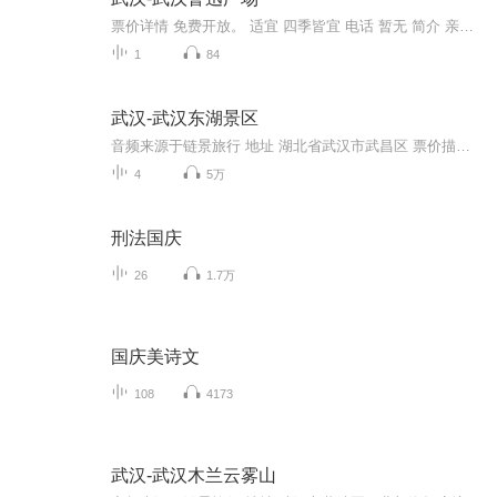
票价详情 免费开放。 适宜 四季皆宜 电话 暂无 简介 亲爱的游客您好，欢迎来到武汉鲁迅广场。我们都知道，鲁迅是中国文化革命的主将，是著名文学家、思想家，五四新文化运动的重要参与者，中国现代文学的奠基人。为了纪念这位文化巨人，在长天楼左侧辟有鲁...
1
84
武汉-武汉东湖景区
音频来源于链景旅行 地址 湖北省武汉市武昌区 票价描述 暂无 开放时间 全天 乘车信息 交通信息：东湖风景区地处武汉市城区，机场、车站、码头与景区毗邻，交通便捷，距武昌火车站8公里，距长江武汉关码头12公里，距武汉天河国际机场30公里。市内乘车路线：...
4
5万
刑法国庆
26
1.7万
国庆美诗文
108
4173
武汉-武汉木兰云雾山