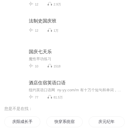
12
2.9万
法制史国庆班
12
1万
国庆七天乐
魔性早功练习
10
1518
酒店住宿英语口语
纽约英语口语网 ny-yy.com/m 有十万个短句和单词，全部由美国播音员朗读，发音清晰纯正。就像对面的播音员教你一样，认真模仿每一句。记在脑子里才达到学习目的。学习后，您的英语就会脱口而出，可以与美国人自由交流。纽约英语口语网的内容是美国人编写的口语句子，以每天能用上的日常用语短句为主。提倡将句子背下来，然后用替换词替换某些内容。这样就能产生许多句子。你记住的句子越多就越能充分地表达自己的意思。如果说话的时候现组装句子，就不能用英语思考。精力都在语法和词序上，所以不能准...
77
81.5万
您是不是在找：
庆阳成长手札
快穿系统宿主请住手
庆元纪年