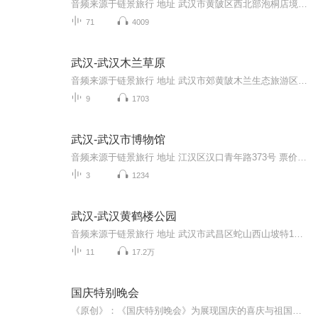
音频来源于链景旅行 地址 武汉市黄陂区西北部泡桐店境内 票价描述 成人票旺季80元（3月-10月），淡季（11月-次年2月）50元。1.2-1.4米儿童半票，1.2米以下儿童和70岁以上老年人凭证免票。 开放时间 8:00-17:00 乘车信息 在汉口火车站乘坐292、295公交车至...
71
4009
武汉-武汉木兰草原
音频来源于链景旅行 地址 武汉市郊黄陂木兰生态旅游区境内的王家河镇 票价描述 门票信息：80元 开放时间 8:00-17:00 乘车信息 自驾线路:1.从武汉出发:起点—G318—岱黄高速公路—火塔线—终点。2.从黄陂区出发:起点—G318—火塔线—终点。 公交线路：可在...
9
1703
武汉-武汉市博物馆
音频来源于链景旅行 地址 江汉区汉口青年路373号 票价描述 免费免费不免票，每天最高限量发放免费参观券3000张（上午2000张，下午1000张） 开放时间 9：00-17：00（16:30止票停止入馆，周五闭馆） 乘车信息 市内乘坐公交10路、10路通宵线、38路、79路、342...
3
1234
武汉-武汉黄鹤楼公园
音频来源于链景旅行 地址 武汉市武昌区蛇山西山坡特1号 票价描述 1.2米以下的儿童和65岁以上的老人（凭本人有效身份证）免票。 开放时间 淡季07:30-17:30 旺季07:30-18:30 乘车信息 1.乘坐4、10、61、64、108、401、402等路公交车，在“黄鹤楼”站下车即到...
11
17.2万
国庆特别晚会
《原创》：《国庆特别晚会》为展现国庆的喜庆与祖国的深情我将以具体的场景切入从清晨升旗的庄严到街头巷尾的欢庆到历史与当下的交融，用优美的笔触传递对祖国的热爱与自豪！用诗歌和情感美文形式，歌颂祖国的繁荣富强，祝人民幸福安康！