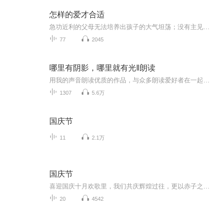
怎样的爱才合适
急功近利的父母无法培养出孩子的大气坦荡；没有主见的父母带出来的孩子往往也缺少自信大胆；只关心孩子分数、总希望孩子能够出人头地的父母是很难理解并做到尊重孩子的。很多时候，与其说父母应该关心孩子的教育问题，不如说首先应该重视自身的心态和观念...
77
2045
哪里有阴影，哪里就有光‖朗读
用我的声音朗读优质的作品，与众多朗读爱好者在一起交流！
1307
5.6万
国庆节
11
2.1万
国庆节
喜迎国庆十月欢歌里，我们共庆辉煌过往，更以赤子之心，向未来书写滚烫的誓言——这盛世，值得我们以热爱相拥。
20
4542