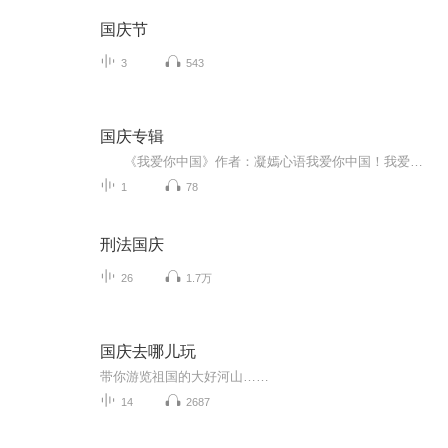
国庆节
3
543
国庆专辑
《我爱你中国》作者：凝嫣心语我爱你中国！我爱你春天蓬勃的秧苗；我爱你秋日金黄的硕果。我爱你中国！我爱你青松气质，我爱你红梅品格！我爱你家乡的甜蔗好像乳汁滋润着我的心窝。我爱你中国，我要把最美的歌儿献给你，我的母亲我的祖国。我爱你中国，我爱...
1
78
刑法国庆
26
1.7万
国庆去哪儿玩
带你游览祖国的大好河山……
14
2687