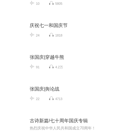
10
5805
庆祝七一和国庆节
24
1818
张国庆|穿越牛熊
91
4.2万
张国庆|舆论战
22
4713
古诗新篇/七十周年国庆专辑
热烈庆祝中华人民共和国成立70周年！