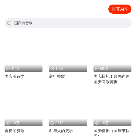
打开APP
国庆诗赞歌
4173
1038
6076
国庆美诗文
逆行赞歌
国庆献礼！领先声创
国庆诗歌特辑
1.8万
9617
1.6万
青春的赞歌
血与火的赞歌
国庆特辑（国庆节快