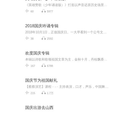
《英雄赞歌（少年诵读版）》打造以声音还原历史场景、用艺术渲染爱国主义的经典文本，跨媒体将红色经典创造性转化，让青少年了解英雄、学习英雄、传播英雄、敬仰英雄，为中华民族伟大复兴的中国梦壮骨铸魂。本书由国防大学金一南少将作序，教育名家顾之川...
60
5977
2018国庆吟诵专辑
2018年10月1日，正值国庆日。一大早看到一个公号文章，正是文天祥的《己卯十月一日至燕越五日罹狴犴有感而赋》。当然，彼十一非当今的十一。不过数字的巧合还是让人感触，今天拿来读一读，体味一番历史英杰的民族情怀，恰也当时。 根据诗题来看，这组诗是写于十月一日至十月五日之间，是文天祥被俘之后所作，这些诗作不仅有凛凛正气，更也能看的到他百端交集的复杂情感。另一首于右任先生的《望大陆》，微信公号有称《望乡》，一句“山之上国之殇”荡气回肠，一并兴起拿来读了一读。仓促间多有瑕疵...
38
2592
欢度国庆专辑
本辑以诗歌和歌颂祖国文章为主，金秋十月，丹桂飘香，在这个充满丰收喜悦的季节里，我们满怀激动和自豪，迎来了中华人民共和国76周年华诞。这不仅是一个庄重的纪念日，更是全体中华儿女共同欢庆的盛大的节日，承载着深厚的民族情感和历史意义.
167
6788
国庆节为祖国献礼
【蔡蔡演艺】课程﹣-﹣主持表演，口才，声乐，中国舞，民族舞。独特的小舞台，专业的录音棚，每一位同学都能成为优秀的小明星。独特的教学模式，轻松上课，快乐学习！知名主持人，舞蹈家，高级教师任职授课！江南总校：河沟街42号三楼 18545856430江北分校...
215
1.7万
国庆出游去山西