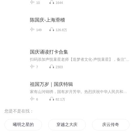
10
1644
陈国庆-上海滑稽
149
126.8万
国庆诵读打卡合集
扫码添加声悦童星老师【造梦者文化-声悦童星】，备注“诵读打卡”报名，已添加好友的，直接发送“诵读打卡”报名，报名成功后进入社群。
7
2303
祖国万岁｜国庆特辑
家有山河锦绣，国有岁月芳华。热烈庆祝中华人民共和国成立73周年！
6
82.1万
您是不是在找：
曦明之星的赞美诗
穿越之大庆帝国
庆云传奇