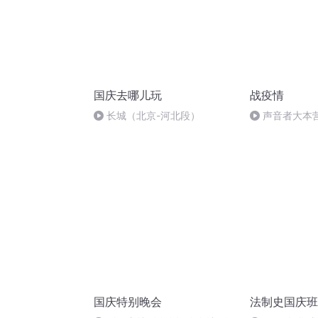
国庆去哪儿玩
战疫情
长城（北京-河北段）
声音者大本
家里，也是贡献
7日）
国庆特别晚会
法制史国庆班