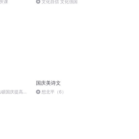
庆课
文化自信 文化强国
国庆美诗文
成法硕国庆提高班
想北平（6）