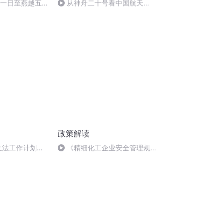
月一日至燕越五
从神舟二十号看中国航天
赋》组律18首
的“隐形实力”
政策解读
度立法工作计划》
《精细化工企业安全管理规
解读
范》（AQ 3062-2025）宣贯-
应急管理部