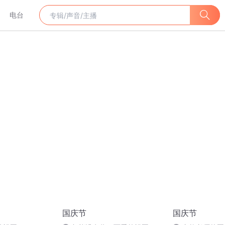
电台
国庆节
国庆节