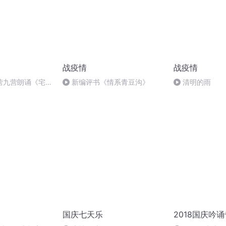
战疫情
战疫情
营九营朗诵《宅在
新编评书《情系青豆沟》
清明的雨
》（2020年2月
国庆七天乐
2018国庆吟