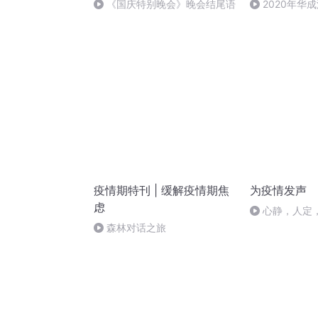
《国庆特别晚会》晚会结尾语
2020年华
法制史马志冰 (1
疫情期特刊 | 缓解疫情期焦
为疫情发声
虑
心静，人定
森林对话之旅