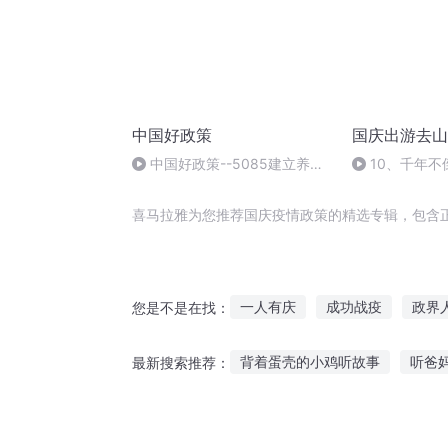
中国好政策
国庆出游去山
中国好政策--5085建立养老
10、千年不
服务供给机制
喜马拉雅为您推荐国庆疫情政策的精选专辑，包含
一人有庆
成功战疫
政界
您是不是在找：
穿越之大庆帝国
鼠疫时代
背着蛋壳的小鸡听故事
听爸
最新搜索推荐：
天有不策风云
宝宝听故事哭了怎么安慰
小