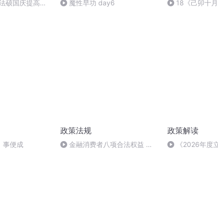
成法硕国庆提高班
魔性早功 day6
18《己卯十
2)
日罹狴犴有感而
文天祥 自由吟诵
政策法规
政策解读
，事便成
金融消费者八项合法权益 建
《2026年
行给您八个放心
中涉AI立法内容