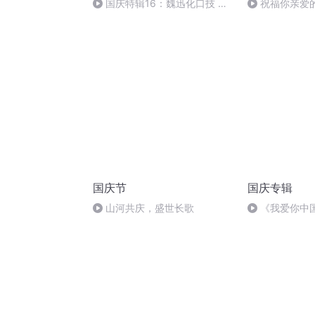
国庆特辑16：魏迅化口技 二
祝福你亲爱
胡 东方红+一般唱法和原生态
国庆节
国庆专辑
山河共庆，盛世长歌
《我爱你中