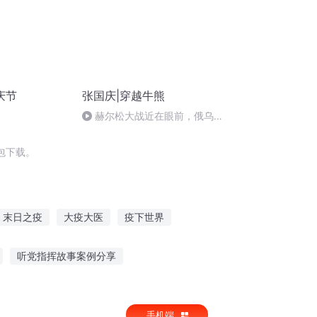
庆节
张国庆|穿越牛熊
赫尔松大战近在眼前，俄乌冲
突的关键之战，将会如何发展？
包下载。
末日之疫
大疫大医
疫下世界
道风云
疫往无前只为你
庆云传奇
听党指挥故事案例分享
儿子听
催眠解说故事在线听
手机端