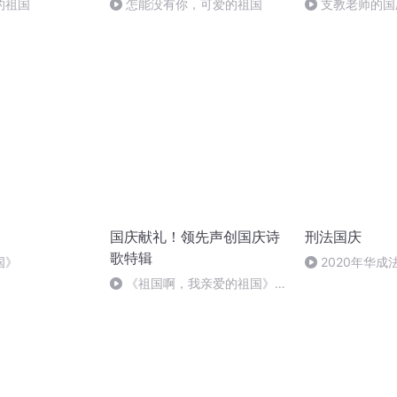
的祖国
怎能没有你，可爱的祖国
支教老师的国
国庆献礼！领先声创国庆诗
刑法国庆
歌特辑
国》
2020年华
刑法陈 (26)
《祖国啊，我亲爱的祖国》温
婉