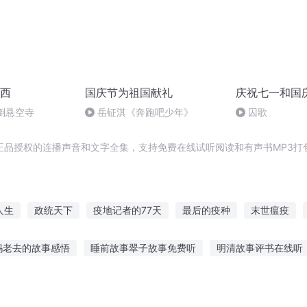
西
国庆节为祖国献礼
庆祝七一和国
倒悬空寺
岳钲淇《奔跑吧少年》
囚歌
正品授权的连播声音和文字全集，支持免费在线试听阅读和有声书MP3打
人生
政统天下
疫地记者的77天
最后的疫种
末世瘟疫
疫情无情人有情
重庆儿女
疫情日常日记
万能行政员
政
妈老去的故事感悟
睡前故事翠子故事免费听
明清故事评书在线听
方歌曲故事在线听
小孩子听的故事3到6岁听的故事
讲历史故事给