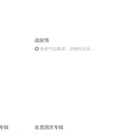
战疫情
给坚守以希望，还牺牲以光荣
——写在武汉解封时
诵专辑
欢度国庆专辑