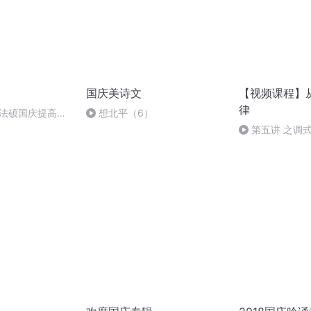
国庆美诗文
【视频课程】
律
成法硕国庆提高班
想北平（6）
第五讲 之调式