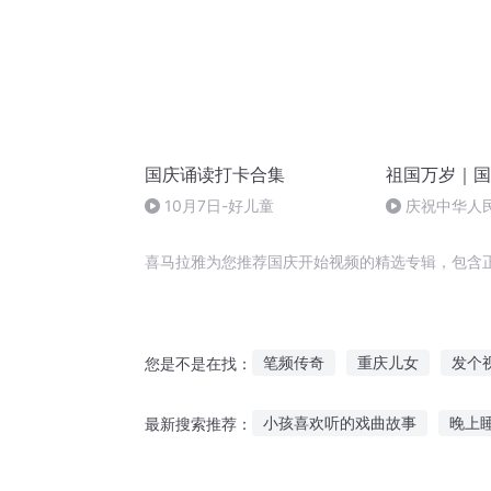
国庆诵读打卡合集
祖国万岁｜国
10月7日-好儿童
庆祝中华人
周年 天安门广
喜马拉雅为您推荐国庆开始视频的精选专辑，包含
笔频传奇
重庆儿女
发个
您是不是在找：
女频男作者记事
我穿越到了
小孩喜欢听的戏曲故事
晚上
最新搜索推荐：
我变成了女频男主
视频博主
金子听姥爷讲话的故事
甜蜜