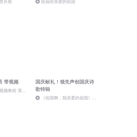
世长歌
祝福你亲爱的祖国
语 带视频
国庆献礼！领先声创国庆诗
歌特辑
视频教程 英语
《祖国啊，我亲爱的祖国》温
婉