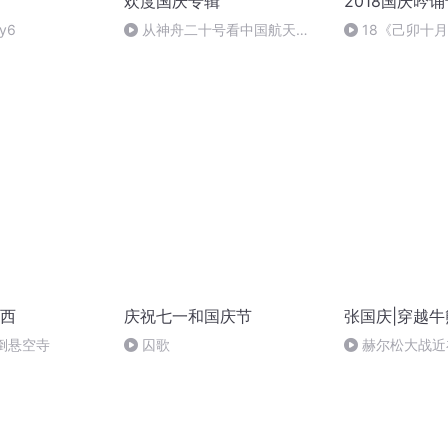
欢度国庆专辑
2018国庆吟
y6
从神舟二十号看中国航天
18《己卯十
的“隐形实力”
日罹狴犴有感而
文天祥 自由吟诵
西
庆祝七一和国庆节
张国庆|穿越牛
倒悬空寺
囚歌
赫尔松大战近
突的关键之战，