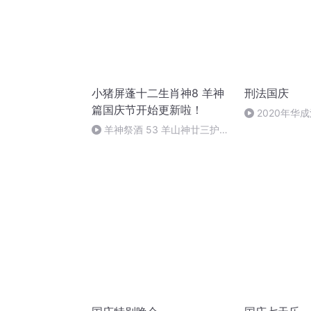
小猪屏蓬十二生肖神8 羊神
刑法国庆
篇国庆节开始更新啦！
2020年华
刑法陈 (26)
羊神祭酒 53 羊山神廿三护祭
坛 敬天地白泽做祭酒（4）