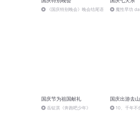
国庆特别晚会
国庆七天乐
《国庆特别晚会》晚会结尾语
魔性早功 da
国庆节为祖国献礼
国庆出游去山
岳钲淇《奔跑吧少年》
10、千年不