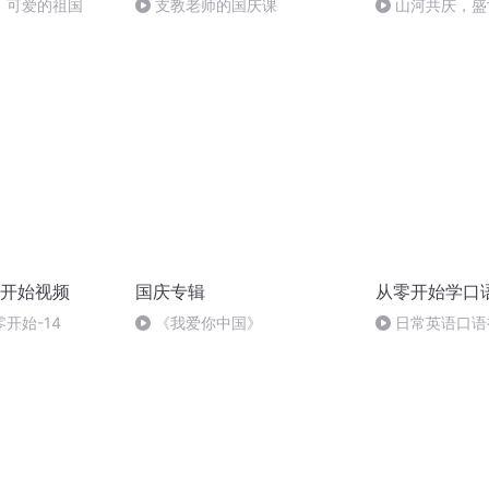
，可爱的祖国
支教老师的国庆课
山河共庆，盛
开始视频
国庆专辑
从零开始学口
开始-14
《我爱你中国》
日常英语口语
口语学习24