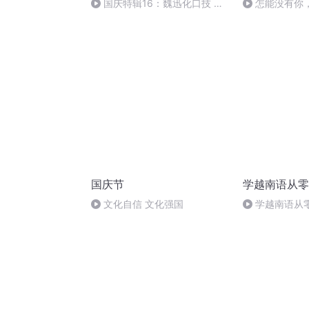
国庆特辑16：魏迅化口技 二
怎能没有你
胡 东方红+一般唱法和原生态
国庆节
学越南语从零
文化自信 文化强国
学越南语从零