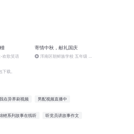
滑稽
寄情中秋，献礼国庆
达-欢歌笑语
浑南区朝鲜族学校 五年级 孙
多永
包下载。
我在异界刷视频
男配视频直播中
励
万界短视频系统
抖音之死亡短视频
锦鲤系列故事在线听
听党员讲故事作文
刑天神话故事听
早晨可以听什么故事英语