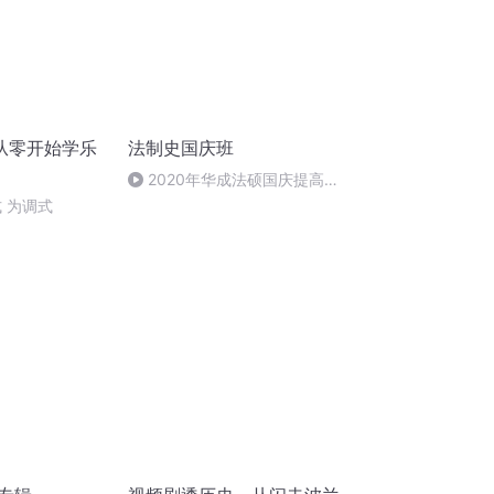
从零开始学乐
法制史国庆班
2020年华成法硕国庆提高班
法制史马志冰 (12)
 为调式