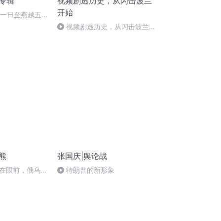
诵专辑
视频剧透历史，从闪击波兰
开始
月一日至燕越五
赋》组律18首
视频剧透历史，从闪击波兰开
始247白吃一辈子！古人们慕
了。（二）
熊
张国庆|舆论战
在眼前，俄乌冲
特朗普的新形象
将会如何发展？