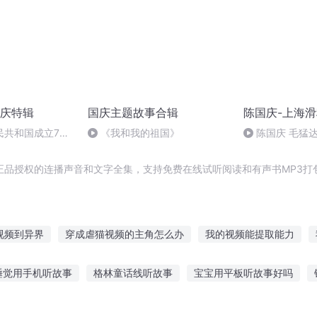
庆特辑
国庆主题故事合辑
陈国庆-上海
民共和国成立73
《我和我的祖国》
陈国庆 毛猛
场举行升国旗仪式
正品授权的连播声音和文字全集，支持免费在线试听阅读和有声书MP3打
视频到异界
穿成虐猫视频的主角怎么办
我的视频能提取能力
女频
星空频道
一人有庆
美漫里的视频博主
我看视频有奖
睡觉用手机听故事
格林童话线听故事
宝宝用平板听故事好吗
的自我修养
超频连接
大庆皇太子
庆云传奇
宝宝故事在线听
适合小孩听的吓人故事
听爷爷讲故事事作文