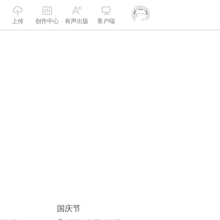
上传
创作中心
有声出版
客户端
国庆节