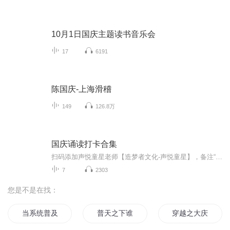
10月1日国庆主题读书音乐会
17
6191
陈国庆-上海滑稽
149
126.8万
国庆诵读打卡合集
扫码添加声悦童星老师【造梦者文化-声悦童星】，备注“诵读打卡”报名，已添加好友的，直接发送“诵读打卡”报名，报名成功后进入社群。
7
2303
您是不是在找：
当系统普及到每一个人
普天之下谁为王
穿越之大庆帝国