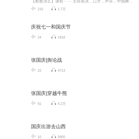
【蔡蔡演艺】课程﹣-﹣主持表演，口才，声乐，中国舞，民族舞。独特的小舞台，专业的录音棚，每一位同学都能成为优秀的小明星。独特的教学模式，轻松上课，快乐学习！知名主持人，舞蹈家，高级教师任职授课！江南总校：河沟街42号三楼 18545856430江北分校...
215
1.7万
庆祝七一和国庆节
24
1818
张国庆|舆论战
22
4713
张国庆|穿越牛熊
91
4.2万
国庆出游去山西
10
5805