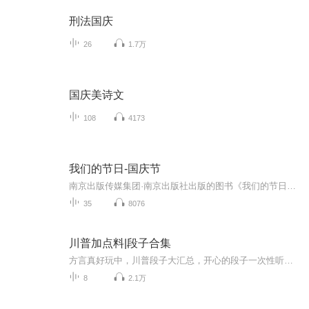
刑法国庆
26
1.7万
国庆美诗文
108
4173
我们的节日-国庆节
南京出版传媒集团·南京出版社出版的图书《我们的节日》通过对中国节日文化和节日意义进行深度的挖掘，面向青少年群体构建独具特色的栏目内容，以此丰富春节、元宵节、清明节、端午节、七夕节、中秋节、重阳节等传统节日；六一节、教师节、国庆节等新兴节日的文化内涵和表现形式。促进青少年形成新的节日习俗，提升节日仪式感、认同感。音频作品由金陵朗读者联盟志愿者朗诵，南京音像出版社、金陵图书馆联合制作。
35
8076
川普加点料|段子合集
方言真好玩中，川普段子大汇总，开心的段子一次性听个够！
8
2.1万