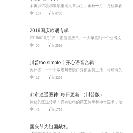
本辑以诗歌和歌颂祖国文章为主，金秋十月，丹桂飘香，在这个充满丰收喜悦的季节里，我们满怀激动和自豪，迎来了中华人民共和国76周年华诞。这不仅是一个庄重的纪念日，更是全体中华儿女共同欢庆的盛大的节日，承载着深厚的民族情感和历史意义.
167
6788
2018国庆吟诵专辑
2018年10月1日，正值国庆日。一大早看到一个公号文章，正是文天祥的《己卯十月一日至燕越五日罹狴犴有感而赋》。当然，彼十一非当今的十一。不过数字的巧合还是让人感触，今天拿来读一读，体味一番历史英杰的民族情怀，恰也当时。 根据诗题来看，这组诗是写于十月一日至十月五日之间，是文天祥被俘之后所作，这些诗作不仅有凛凛正气，更也能看的到他百端交集的复杂情感。另一首于右任先生的《望大陆》，微信公号有称《望乡》，一句“山之上国之殇”荡气回肠，一并兴起拿来读了一读。仓促间多有瑕疵...
38
2592
川普too simple丨开心语音合辑
兔什婆，一个非常规川普脱口秀预备员主播，将所有的开心瞬间都用川普说给你听。可萌可凶的四川方言魅力，让你跟着开心。欢迎大家关注、订阅、评论和点赞！
17
3285
都市逍遥医神 |每日更新 （川普版）
神秘的医道传承：拥有独特的药王传承和神奇医术，治病疗伤信手拈来，无论是疑难杂症还是绝症，都能在主角手中妙手回春。读者可以跟随主角的脚步，领略各种神奇医道的魅力，满足对神秘医术的好奇与想象。丰富的情感纠葛：主角在都市中不仅要面对复仇与成长...
42
1739
国庆节为祖国献礼