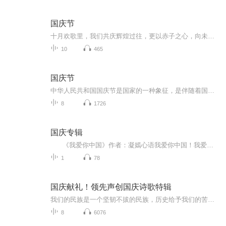
国庆节
十月欢歌里，我们共庆辉煌过往，更以赤子之心，向未来书写滚烫的誓言——这盛世，值得我们以热爱相拥。
10
465
国庆节
中华人民共和国国庆节是国家的一种象征，是伴随着国家的出现而出现的。让我们用诗歌朗诵歌颂祖国的繁荣富强，国泰民安。
8
1726
国庆专辑
《我爱你中国》作者：凝嫣心语我爱你中国！我爱你春天蓬勃的秧苗；我爱你秋日金黄的硕果。我爱你中国！我爱你青松气质，我爱你红梅品格！我爱你家乡的甜蔗好像乳汁滋润着我的心窝。我爱你中国，我要把最美的歌儿献给你，我的母亲我的祖国。我爱你中国，我爱...
1
78
国庆献礼！领先声创国庆诗歌特辑
我们的民族是一个坚韧不拔的民族，历史给予我们的苦难都变成了闪着金光的勋章！我们的国家是一个龙腾虎跃的国家，那条巨龙正以不可阻挡之势崛起于神奇的东方！------------------------------------------------值此祖国70周年华诞之际，领先声创以诗歌向祖国献礼！用我们的声音、用我们的热血、用我们的灵魂诵读经典爱国篇章，歌颂我们的祖国！永远繁荣富强！
8
6076