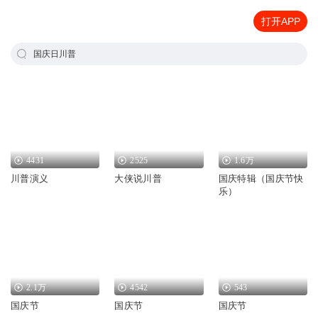
打开APP
国庆日川普
4431
2525
1.6万
川普演义
大侠说川普
国庆特辑（国庆节快
乐）
2.1万
4542
543
国庆节
国庆节
国庆节