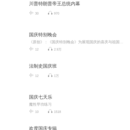
川普特朗普帝王总统内幕
30
970
国庆特别晚会
《原创》：《国庆特别晚会》为展现国庆的喜庆与祖国的深情我将以具体的场景切入从清晨升旗的庄严到街头巷尾的欢庆到历史与当下的交融，用优美的笔触传递对祖国的热爱与自豪！用诗歌和情感美文形式，歌颂祖国的繁荣富强，祝人民幸福安康！
12
2.9万
法制史国庆班
12
1万
国庆七天乐
魔性早功练习
10
1518
欢度国庆专辑