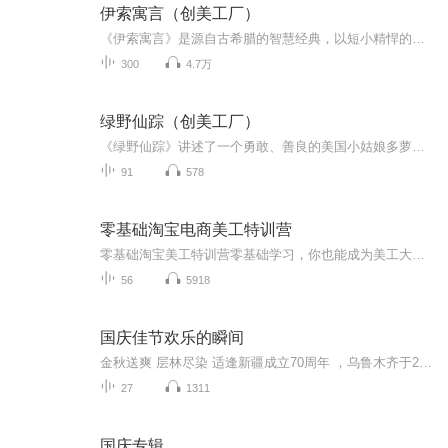
伊索寓言（创美工厂）
《伊索寓言》是源自古希腊的智慧经典，以短小精悍的动物故事传递深刻人生哲理。狡猾的狐狸、骄傲的兔子、勤劳的蚂蚁等拟人化形象，生动影射人性百态。每个故事结尾画龙点睛的"教训"，凝练出"谦逊胜骄傲""诚实可贵"等普世价值。其不仅开创寓言文学先河，更...
300
4.7万
绿野仙踪（创美工厂）
《绿野仙踪》讲述了一个勇敢、善良的美国小姑娘多萝西，她住在大草原上，有一天被龙卷风卷到一个叫奥兹国的地方，那是一个奇异的、绚丽多彩的地方。面对这片神奇的热土，多萝西只想回到自己的家乡。好心的女巫指点她到翡翠城找大术士帮忙送她回家。她先后...
91
578
零基础淘宝电商美工特训营
零基础淘宝美工特训营零基础学习，你也能成为美工大神PS软件教程+主图详情页实操+首页安装教程一次性报名，24小时随时随地学习精细化淘宝美工设计课程，全方位案例实战解析软件教程 详情页 主图 海报 页面装修，一个不落适合人群：零基础想转行电商，实现...
56
5918
国庆佳节欢乐的瞬间
金秋送爽 层林尽染 适逢新疆成立70周年 ，乌鲁木齐于2025年9月23日迎来党中央和习大大带领的慰问团。新疆各族群众欢欣鼓舞，热烈欢迎。
27
1311
国庆专辑