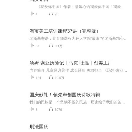
《我爱你中国》作者：凝嫣心语我爱你中国！我爱你春天蓬勃的秧苗；我爱你秋日金黄的硕果。我爱你中国！我爱你青松气质，我爱你红梅品格！我爱你家乡的甜蔗好像乳汁滋润着我的心窝。我爱你中国，我要把最美的歌儿献给你，我的母亲我的祖国。我爱你中国，我爱...
1
78
淘宝美工培训课程37讲（完整版）
老斯基寄语：此音频课程为狂人学院“最浪”的老斯基精心录制。想要老斯基手把手教你吗？快加入狂人学院淘宝美工学习交流群：580785483，领取更多学习资料，认识更多小伙伴一起学习，另外还有视频课程赠送哦！！更有机会和老斯基面对面交流！！快来加入吧~
37
9.1万
汤姆·索亚历险记丨马克·吐温丨创美工厂
内容简介 儿童经典著作 成长经历 勇敢担当 《汤姆·索亚历险记》是一本有关成长的冒险故事。小镇上，男孩汤姆·索亚生性顽皮，机灵古怪，厌恶平日里枯燥无味的生活，和野孩子赫克贝利·芬恩一起制造了很多恶作剧，甚至结伴离家出走。经历了荒岛探险，体...
124
10.6万
国庆献礼！领先声创国庆诗歌特辑
我们的民族是一个坚韧不拔的民族，历史给予我们的苦难都变成了闪着金光的勋章！我们的国家是一个龙腾虎跃的国家，那条巨龙正以不可阻挡之势崛起于神奇的东方！------------------------------------------------值此祖国70周年华诞之际，领先声创以诗歌向祖国献礼！用我们的声音、用我们的热血、用我们的灵魂诵读经典爱国篇章，歌颂我们的祖国！永远繁荣富强！
8
6076
刑法国庆