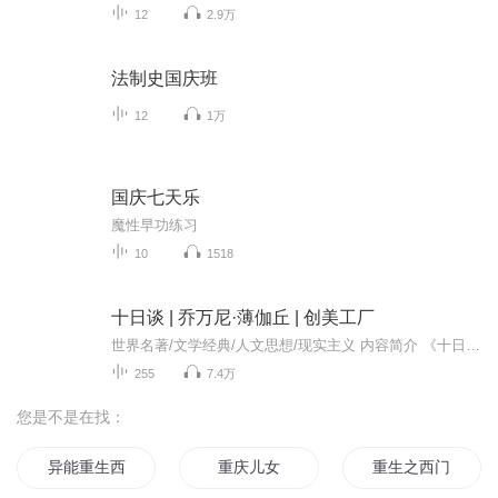
12
2.9万
法制史国庆班
12
1万
国庆七天乐
魔性早功练习
10
1518
十日谈 | 乔万尼·薄伽丘 | 创美工厂
世界名著/文学经典/人文思想/现实主义 内容简介 《十日谈》是欧洲文学史上第一部现实主义巨著，世界上第一部短篇小说集；意大利近代评论家桑克提斯曾把《十日谈》与但丁《神曲》并列，称之为“人曲”。 出品：创美工厂和芭莎宝贝联合出品演播：大红果儿酸...
255
7.4万
您是不是在找：
异能重生西门庆
重庆儿女
重生之西门庆