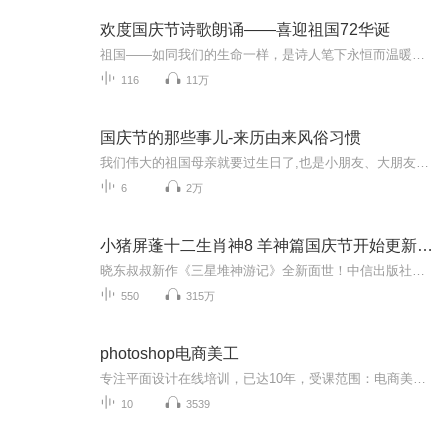
欢度国庆节诗歌朗诵——喜迎祖国72华诞
祖国——如同我们的生命一样，是诗人笔下永恒而温暖的主题。在祖国72周年华诞来临之际，特创建这个诗歌朗诵专辑，诵读经典爱国篇章，和大家一起歌颂祖国，向国庆的献礼！祝愿伟大的祖国繁荣富强，祝愿大家国庆节快乐，度过平安快乐的黄金周假期！
116
11万
国庆节的那些事儿-来历由来风俗习惯
我们伟大的祖国母亲就要过生日了,也是小朋友、大朋友们最喜欢的“国庆小长假”或说“黄金周”还有说”国庆7天乐”的，说法真是不一而足。那么“国庆节”是怎么来的？自古以来国庆节怎么庆贺？新中国国庆节的来历，以及新中国国庆节的庆贺方式又有哪些呢？ ...
6
2万
小猪屏蓬十二生肖神8 羊神篇国庆节开始更新啦！
晓东叔叔新作《三星堆神游记》全新面世！中信出版社出版！京东当当淘宝均有售！点蓝色字收听——《小猪屏蓬爆笑日记2024》《小猪屏蓬爆笑日记2》《小猪屏蓬爆笑日记1》让你笑得喘不上气！《我进故宫当富翁——小猪屏蓬故宫财商笔记》教你成为大富翁！《小...
550
315万
photoshop电商美工
专注平面设计在线培训，已达10年，受课范围：电商美工，淘宝美工，后期修图，人物精修，想学美工课程可以私聊我，每天在线直播海报，美工设计，合成，后期精修直播学习
10
3539