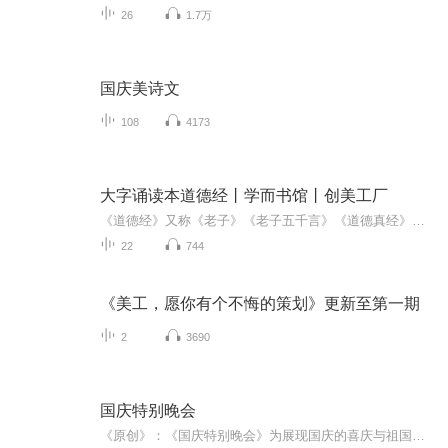
26
1.7万
国庆美诗文
108
4173
大字诵读本道德经丨学而书馆丨创美工厂
《道德经》又称《老子》《老子五千言》《道德真经》，是中国古代最重要的经典之一，也是道家哲学的首部经典，共五千余言，分上下两篇。通行本中，前三十七章为上篇，以“道”开头，称《道经》；后四十四章为下篇，以“德”开头，称《德经》。内容涵盖哲学...
22
744
《美工，愿你有个不悔的策划》更新至第一期
2
3690
国庆特别晚会
《原创》：《国庆特别晚会》为展现国庆的喜庆与祖国的深情我将以具体的场景切入从清晨升旗的庄严到街头巷尾的欢庆到历史与当下的交融，用优美的笔触传递对祖国的热爱与自豪！用诗歌和情感美文形式，歌颂祖国的繁荣富强，祝人民幸福安康！