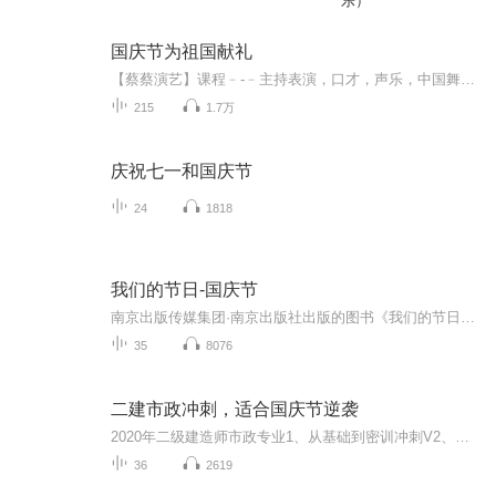
乐）
国庆节为祖国献礼
【蔡蔡演艺】课程﹣-﹣主持表演，口才，声乐，中国舞，民族舞。独特的小舞台，专业的录音棚，每一位同学都能成为优秀的小明星。独特的教学模式，轻松上课，快乐学习！知名主持人，舞蹈家，高级教师任职授课！江南总校：河沟街42号三楼 18545856430江北分校...
215
1.7万
庆祝七一和国庆节
24
1818
我们的节日-国庆节
南京出版传媒集团·南京出版社出版的图书《我们的节日》通过对中国节日文化和节日意义进行深度的挖掘，面向青少年群体构建独具特色的栏目内容，以此丰富春节、元宵节、清明节、端午节、七夕节、中秋节、重阳节等传统节日；六一节、教师节、国庆节等新兴节日的文化内涵和表现形式。促进青少年形成新的节日习俗，提升节日仪式感、认同感。音频作品由金陵朗读者联盟志愿者朗诵，南京音像出版社、金陵图书馆联合制作。
35
8076
二建市政冲刺，适合国庆节逆袭
2020年二级建造师市政专业1、从基础到密训冲刺V2、从精华课程到超压密押V3、0基础同步更新v4、持续更新到2020年考试V5、只要你跟着学让你一次稳拿证V6、渠道超压压题，超压三页纸等独家绝密压题!
36
2619