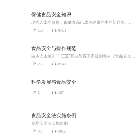
保健食品安全知识
现代人崇尚健康，保健食品已成为健康养生的新趋势。为了吃出健康，需要我们对保健食品有一个全面的认识和了解。本专辑以营养学理论为基础，主要从保健食品基本知识、各类人群的保健食品清单、如何选用保健食品、常见的保健营养物质，以及保健功能食品等方面介绍了消费者关心的相关问题，帮助消费者认清保健食品，理性地进行保健食品的选择，安全地使用保健食品。 原书作者为李宁、陈伟。禧悅进行了一些拓展和解读，并录制为音频。版权属于原书作者并遵守相关法律规定。想拜读原书的听友，可购买李宁、陈伟主编，由中...
157
9.4万
食品安全与操作规范
由本人主编的“十三五”职业教育国家规划教材《食品安全与操作规范》
26
8148
科学发展与食品安全
2
167
食品安全法实施条例
食品安全法实施条例
86
5812