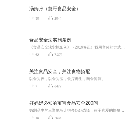
汤姆张（慧哥食品安全）
30
2044
食品安全法实施条例
《食品安全法实施条例》（2019修正）我用音频的方式分享出来，我食品安全相关问题，大家一起交流，我的qq2869342707
62
7.3万
关注食品安全，关注食物搭配
以食为养，以食为医，食疗养生，药食同源。
7
6477
好妈妈必知的宝宝食品安全200问
奶制品中的三聚氰胺让很多妈妈恐慌，孩子喜爱的快餐食品里的苏丹红也一定给很多妈妈敲响了警钟，有些食品的添加剂会让孩子出现性早熟，这一系列的食品安全问题困扰着很多妈妈。作为妈妈，如果真正爱自己的孩子，请给孩子最好的食物，避免食物中的不安全因素。【适合谁听】：适合每一位爸爸妈妈们倾听。父母对天然食物的态度，对早餐质量的重视都会潜移默化地影响着孩子的营养认知，从而帮助他们形成健康的饮食习惯，使他们终身受益。【购买须知】1、本作品为付费有声书，0.4元/集，订阅成功后，即...
10
2634