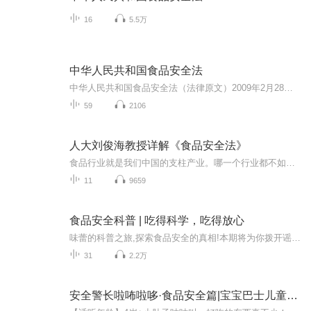
16
5.5万
中华人民共和国食品安全法
中华人民共和国食品安全法（法律原文）2009年2月28日，第十一届全国人民代表大会常务委员会第七次会议通过。2015年4月24日，第十二届全国人民代表大会常务委员会第十四次会议修订，自2015年10月1日起施行。2018年，第一次修正。2021年，第二次修正。2025年...
59
2106
人大刘俊海教授详解《食品安全法》
食品行业就是我们中国的支柱产业。哪一个行业都不如食品行业，支柱产业的特征更明显。 2015年4月24日颁布的升级版的食品安全法必然成为中国食品行业和中国食品市场由乱向治的一个新的重要的里程碑。
11
9659
食品安全科普 | 吃得科学，吃得放心
味蕾的科普之旅,探索食品安全的真相!本期将为你拨开谣言的迷雾,解开吃出一身疑问的困扰:无籽西瓜是否禁食?大蒜能否识别地沟油?腰果是否藏有隐患?通过直击盲区,粉碎流传已久的谎言,为你的饮食乐趣保驾护航。携手专业人士,从理性视角细数食品中的奥秘,保卫舌...
31
2.2万
安全警长啦咘啦哆·食品安全篇|宝宝巴士儿童安全科普