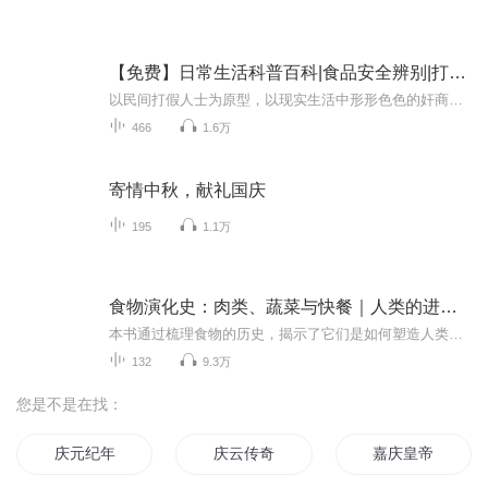
【免费】日常生活科普百科|食品安全辨别|打假测评
以民间打假人士为原型，以现实生活中形形色色的奸商为原型，以剧情的方式还原消费现场，专注于食品安全，曝光行业黑幕，揭露奸商行为，提醒消费者在消费的过程中如何擦亮自己的眼睛，维护自身的权益，保护家人的健康。
466
1.6万
寄情中秋，献礼国庆
195
1.1万
食物演化史：肉类、蔬菜与快餐｜人类的进化史，就是食物的进化史｜生态危机下，关注食品安全迫在眉睫
本书通过梳理食物的历史，揭示了它们是如何塑造人类历史的。作者认为改造食物可以书通过梳理食物的历史，揭示了它们是如何塑造人类历史的。作者认为改造食物可以重塑人类的未来。 食物作为技术创新和影响经济的根本性驱动因素，推动了人类历史上的一些灾难...
132
9.3万
您是不是在找：
庆元纪年
庆云传奇
嘉庆皇帝