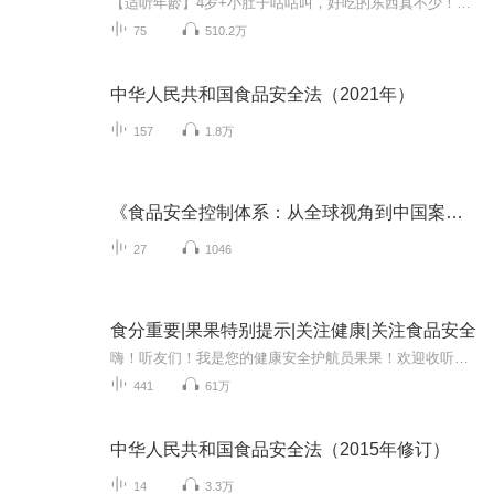
【适听年龄】4岁+小肚子咕咕叫，好吃的东西真不少！但藏在零食袋里的“小捣蛋”、躲在冰箱角落的“馋嘴陷阱”，正等着不知情的小朋友上钩呢。快！跟上安全警长啦咘啦哆，一起解锁最实用的食品安全宝典吧！【为什么选择这张专辑？】安全警长啦咘啦哆的“食...
75
510.2万
中华人民共和国食品安全法（2021年）
157
1.8万
《食品安全控制体系：从全球视角到中国案例》
27
1046
食分重要|果果特别提示|关注健康|关注食品安全
嗨！听友们！我是您的健康安全护航员果果！欢迎收听我的原创播客专辑【食分重要|果果特别提示|关注健康|关注食品安全】本专辑我会结合时下食品相关热点话题，超市从业经历解读食品安全注意事项！入口的就应该是安全的！让我们吃的健康！吃的放心！每日一更...
441
61万
中华人民共和国食品安全法（2015年修订）
14
3.3万