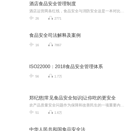
酒店食品安全管理制度
酒店运营两条红线，食品安全与消防安全这是一本对比了包括HACCP，白百合，3E,4D，5S,6常等多个食品安全相关制度后，依然可以独占鳌头的工具手册，不仅是餐饮酒店上岗必备专业知识，更是自己健康饮食的生活常...
26
2771
食品安全司法解释及案例
16
7867
ISO22000：2018食品安全管理体系
56
1.7万
郑纪慈|常见食品安全知识|让你吃的更安全
农产品质量安全问题作为保障和改善民生的一项重要内容，近年来受到了社会的空前关注，也是各类媒体争相报道的热点。近几年来社会上农产品质量安全事件时有发生，很多是因为农产品质量安全知识没有得到科学普及，消费者接收科学解读农产品质量安全知识的途...
51
1.6万
中华人民共和国食品安全法