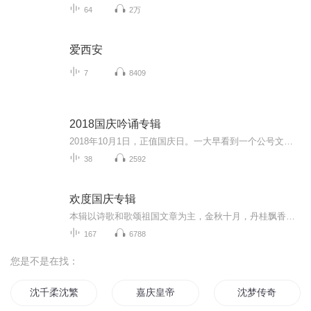
64
2万
爱西安
7
8409
2018国庆吟诵专辑
2018年10月1日，正值国庆日。一大早看到一个公号文章，正是文天祥的《己卯十月一日至燕越五日罹狴犴有感而赋》。当然，彼十一非当今的十一。不过数字的巧合还是让人感触，今天拿来读一读，体味一番历史英杰的民族情怀，恰也当时。 根据诗题来看，这组诗是写于十月一日至十月五日之间，是文天祥被俘之后所作，这些诗作不仅有凛凛正气，更也能看的到他百端交集的复杂情感。另一首于右任先生的《望大陆》，微信公号有称《望乡》，一句“山之上国之殇”荡气回肠，一并兴起拿来读了一读。仓促间多有瑕疵...
38
2592
欢度国庆专辑
本辑以诗歌和歌颂祖国文章为主，金秋十月，丹桂飘香，在这个充满丰收喜悦的季节里，我们满怀激动和自豪，迎来了中华人民共和国76周年华诞。这不仅是一个庄重的纪念日，更是全体中华儿女共同欢庆的盛大的节日，承载着深厚的民族情感和历史意义.
167
6788
您是不是在找：
沈千柔沈繁星
嘉庆皇帝
沈梦传奇