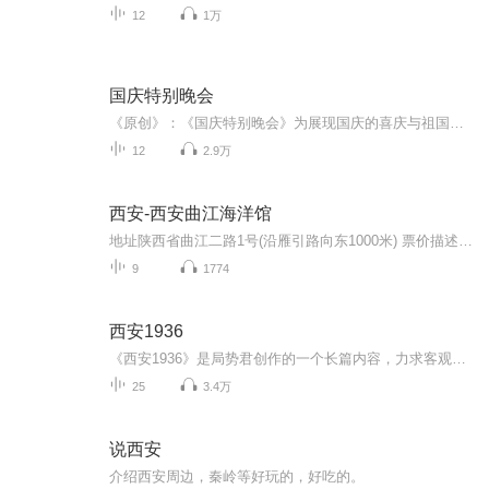
12
1万
国庆特别晚会
《原创》：《国庆特别晚会》为展现国庆的喜庆与祖国的深情我将以具体的场景切入从清晨升旗的庄严到街头巷尾的欢庆到历史与当下的交融，用优美的笔触传递对祖国的热爱与自豪！用诗歌和情感美文形式，歌颂祖国的繁荣富强，祝人民幸福安康！
12
2.9万
西安-西安曲江海洋馆
地址陕西省曲江二路1号(沿雁引路向东1000米) 票价描述 100 开放时间 09:00~23:00 乘车信息 601路、610路（游8）、501路“曲江海洋世界”站下 音频来源于链景旅行
9
1774
西安1936
《西安1936》是局势君创作的一个长篇内容，力求客观、通俗、有趣地讲述“西安事变”的全过程，并普及一些相关的近代史，特别是民国历史人物，还原真实的张学良，嵌入那些鲜为人知的事实和奇闻异事。本专辑为根据该长篇作品录制的音频节目。
25
3.4万
说西安
介绍西安周边，秦岭等好玩的，好吃的。