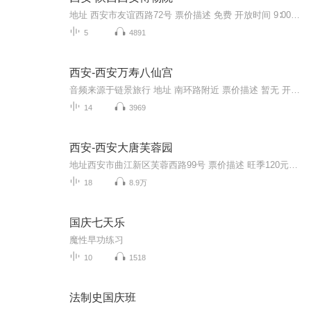
地址 西安市友谊西路72号 票价描述 免费 开放时间 9∶00—17∶00 乘车信息 交通信息： 经过“小雁塔”站的公交线路：18、203、204、218、21、224、29、29、32、407、40、410、46、508、521、700 707、713、720、游7、游8。 音频来源于链景旅行
5
4891
西安-西安万寿八仙宫
音频来源于链景旅行 地址 南环路附近 票价描述 暂无 开放时间 7:30-18:00 乘车信息 暂无
14
3969
西安-西安大唐芙蓉园
地址西安市曲江新区芙蓉西路99号 票价描述 旺季120元，淡季90元 开放时间 9:00-21:00 乘车信息 公共交通 21路、22路、23路、24路、601路、610路、609路、237路、715路、907路 乘坐公交21、22、24、41、212、224、237、320(游9)、601、609、610、715、72...
18
8.9万
国庆七天乐
魔性早功练习
10
1518
法制史国庆班