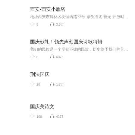
西安-西安小雁塔
地址西安市碑林区友谊西路72号 票价描述 暂无 开放时间 8:00~18:00 乘车信息 暂无 音频来源于链景旅行
5
3.6万
国庆献礼！领先声创国庆诗歌特辑
我们的民族是一个坚韧不拔的民族，历史给予我们的苦难都变成了闪着金光的勋章！我们的国家是一个龙腾虎跃的国家，那条巨龙正以不可阻挡之势崛起于神奇的东方！------------------------------------------------值此祖国70周年华诞之际，领先声创以诗歌向祖国献礼！用我们的声音、用我们的热血、用我们的灵魂诵读经典爱国篇章，歌颂我们的祖国！永远繁荣富强！
8
6076
刑法国庆
26
1.7万
国庆美诗文
108
4173