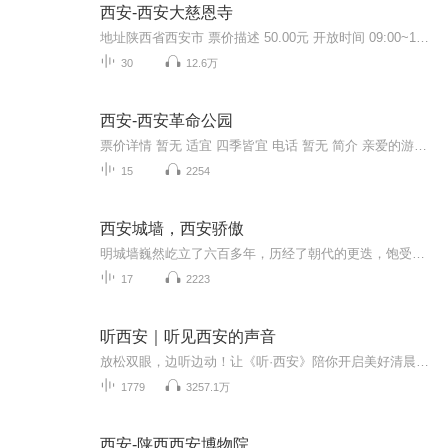
西安-西安大慈恩寺
地址陕西省西安市 票价描述 50.00元 开放时间 09:00~17:00 乘车信息 交通信息： 乘坐公交5、19、21、22、27、41路在“大雁塔”站下车即到。乘坐出租车从火车站出发，一般15元左右可到达。 音频来源于链景旅行
30
12.6万
西安-西安革命公园
票价详情 暂无 适宜 四季皆宜 电话 暂无 简介 亲爱的游客朋友你好，当您踏进革命公园的时候，您是否感受到了扑面而来的历史气息，希望在我们的共同努力下，一起领略它背后的故事。每当说起西安市革命公园，人们都会奇怪：怎么西安现在还有以革命命名的公园...
15
2254
西安城墙，西安骄傲
明城墙巍然屹立了六百多年，历经了朝代的更迭，饱受战火蹂躏，古城门几经损毁和修复。在此，要为当年的文物工作者致以真诚的敬意，也许你们早已不在人世，但你们为西安人、为中国人、为全人类保存下的这座明城墙，让现在的我们依然能够每天眺望着它，却是...
17
2223
听西安｜听见西安的声音
放松双眼，边听边动！让《听·西安》陪你开启美好清晨时光吧。小布将用青春的声音，为你播报最热门、新鲜、有趣、有用的新闻。世界的精彩万象、大西安的日新月异，最实用的政策资讯，最关心的身边事儿，你，准备好聆听了吗？
1779
3257.1万
西安-陕西西安博物院