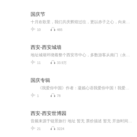
国庆节
十月欢歌里，我们共庆辉煌过往，更以赤子之心，向未来书写滚烫的誓言——这盛世，值得我们以热爱相拥。
10
465
西安-西安城墙
地址城墙环绕着整个西安市中心，多数游客从南门（永宁门）登城，南门位于西安市环城南路东、西段交汇处。 票价描述 登城54元。1.2米以下儿童和70岁以上老年人（凭证）免费，1.2-1.4米儿童、大中小学生和65-70岁（凭证）半价优惠。租借费用：单人自行车40元...
11
33.9万
国庆专辑
《我爱你中国》作者：凝嫣心语我爱你中国！我爱你春天蓬勃的秧苗；我爱你秋日金黄的硕果。我爱你中国！我爱你青松气质，我爱你红梅品格！我爱你家乡的甜蔗好像乳汁滋润着我的心窝。我爱你中国，我要把最美的歌儿献给你，我的母亲我的祖国。我爱你中国，我爱...
1
78
西安-西安世博园
音频来源于链景旅行 地址 暂无 票价描述 暂无 开放时间 全天 乘车信息 暂无
21
3224