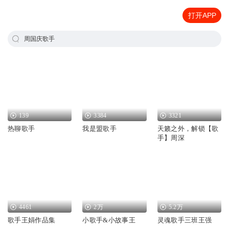
打开APP
周国庆歌手
139
3384
3321
热聊歌手
我是盟歌手
天籁之外，解锁【歌
手】周深
4461
2万
5.2万
歌手王娟作品集
小歌手&小故事王
灵魂歌手三班王强