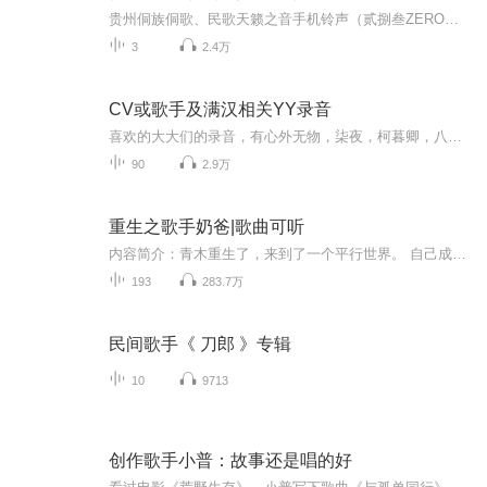
贵州侗族侗歌、民歌天籁之音手机铃声（贰捌叁ZERO制作）！
3
2.4万
CV或歌手及满汉相关YY录音
喜欢的大大们的录音，有心外无物，柒夜，柯暮卿，八千里路，斑马，李逍遥，糖醋排骨，续续点灯，蓝调，希小白，墨千临，韩小陌，树洞，毛毛，韩夕，满汉考核等YY现场录音、歌会之类的，不会用作商业用途。声音来源YY频道，也请大家勿用作其他用途！另满汉...
90
2.9万
重生之歌手奶爸|歌曲可听
内容简介：青木重生了，来到了一个平行世界。 自己成为了一个过气的偶像歌手。有可爱的女儿青小柔，温柔贤惠的影后妻子苏婉瑜........作者：我叫小小...
193
283.7万
民间歌手《 刀郎 》专辑
10
9713
创作歌手小普：故事还是唱的好