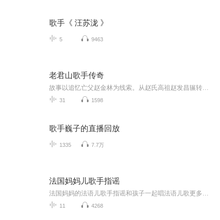
歌手《 汪苏泷 》
5
9463
老君山歌手传奇
故事以追忆亡父赵金林为线索。从赵氏高祖赵发昌辗转迁徙至味兰村的因果关系，用代代相传的一系列精彩的传奇故事，作为整部小说的构架，尽量使用简朴率真的语言，给文中先后出场的故事人物，在认识自然，改造自然中，始终把他们的民族团结如一人的处世之本...
31
1598
歌手巍子的直播回放
1335
7.7万
法国妈妈儿歌手指谣
法国妈妈的法语儿歌手指谣和孩子一起唱法语儿歌更多法语启蒙资源添加Vava老师个人微信：sinof...
11
4268