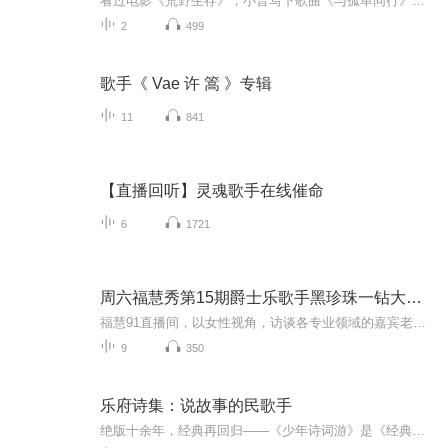
看过电影《荒野生存》，小普写下歌曲《与孤单同行》，用他干净的声音，小普唱：“这是一次旅行/与孤单同行/要向谁证明/勇敢的意义”。 唱这首歌时，我相信，小普认为，克里斯托弗就是他。 心理学中有一种现象叫做移情：看电影时、读书时，我们容易将自己的...
2
499
歌手《 Vae 许 篙 》专辑
11
841
【直播回听】灵魂歌手在线催命
6
1721
周六福慧秀第15期爵士乐歌手黑珍珠一钻大厨Rosetta
福慧91直播间，以女性视角，访谈各专业领域的嘉宾老师们，为我们展现不一样的精彩人生，期待大家关注。2022年9月3日/10日-第15期访谈-爵士乐歌手/黑珍珠女大厨Rosetta LinRosetta Lin 林敏怡女士，“⾁丝实验室”创办⼈，⻝物设计师，餐饮顾问- 2019黑珍...
9
350
乐府诗集：说故事的民歌手
绝版十余年，经典再回归——《少年诗词游》是《经典少年游》诗词曲系列，此套书被《中国教育报》评为2012年度“感动我们的十大童书”之一。《少年诗词游》共15册，包括《诗经》《古诗十九首》《乐府诗集》，诗人屈原、陶渊明、李白、杜甫、柳宗元、李商隐...