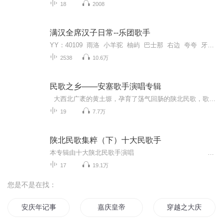
18
2008
满汉全席汉子日常--乐团歌手
YY：40109 雨洛 小羊驼 柚屿 巴士那 右边 夸夸 牙牙 夏同学 八度 三七 刷牙 畅姐 阿直 柯南 mafei 散落 心惯 亦 阿叔 墨雨晨 了了 老北鼻
2538
10.6万
民歌之乡——安塞歌手演唱专辑
大西北广袤的黄土塬，孕育了荡气回肠的陕北民歌，歌词朴实，唱调悠扬；本集优选了十九首经典的广为流传的陕北民歌，演唱者地道的口音，扎实的功底，气运丹田，流溢出了原汁原味、原生态唱腔，请亲们慢慢品味鉴赏。
19
7.7万
陕北民歌集粹（下）十大民歌手
本专辑由十大陕北民歌手演唱
17
19.1万
您是不是在找：
安庆年记事
嘉庆皇帝
穿越之大庆帝国