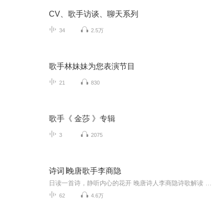
CV、歌手访谈、聊天系列
34
2.5万
歌手林妹妹为您表演节目
21
830
歌手《 金莎 》专辑
3
2075
诗词∣晚唐歌手李商隐
日读一首诗，静听内心的花开 晚唐诗人李商隐诗歌解读 文字版见于《中晚唐抒情诗选》，作者杨春俏，南海出版公司出版 欢迎关注我们的微信公众号“日知日历”（rizhi2017），阅读更多文字内容。
62
4.6万