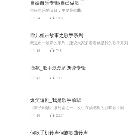
自娱自乐专辑/自己做歌手
自娱自乐的节目，主要是歌曲。
24
1087
霏儿姐讲故事之歌手系列
我退出一波新的系列，建议大家多看看就是我的歌手系列
18
745
鹿苑_歌手磊磊的朗读专辑
41
1999
爆笑短剧_我是歌手前辈
《酱子剧场》系列剧之一，发生在酒吧里的驻唱歌手间的爆笑故事。主演：文博/湘蓉/莎莎制作：文博出品：泉州电台FM904交通之声
16
2.1万
侗歌手机铃声侗族歌曲铃声