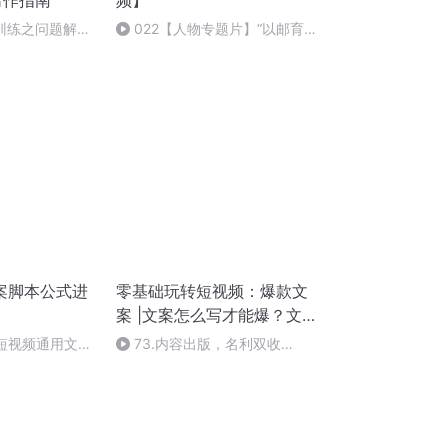
写作指南
频】
案训练之问题解决
022【人物专题片】“以邮育
人”焦金良先进典型
案脚本公式进
零基础玩转短视频：爆款文
案 |文案怎么写才能爆？文
案新手教程|静悄悄 演播
货短视频通用文案
73.内容出版，名利双收
（完）