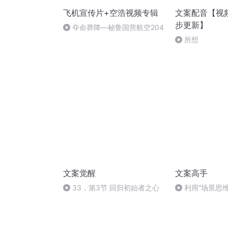
飞机宣传片+空浩视频专辑
文案配音【视
步更新】
夺命莽降—秘鲁国营航空204
所想
文案觉醒
文案高手
33，第3节 回归初始者之心
利用“场景思