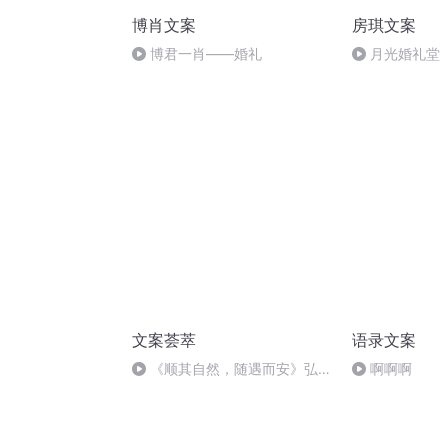
博肖文案
房琪文案
博君一肖——婚礼
月光婚礼堂
文案荟萃
语录文案
《顺其自然，随遇而安》弘一
啊啊啊
法师