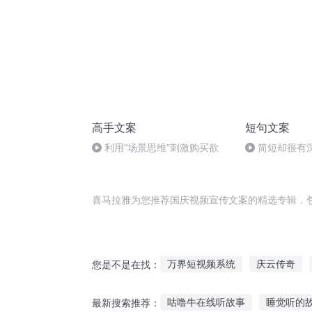
高手文案
短句文案
利用“场景思维”刺激购买欲
简短却很有
喜马拉雅为您推荐国庆视频宣传文案的精选专辑，
万界短视频系统
庆云传奇
您是不是在找：
古物有灵其语待宣
一人有庆
咕噜牛在线听故事
睡觉听的
最新搜索推荐：