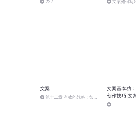
222
文案如何写
怎样
文案
文案基本功：
创作技巧|文
第十二章 有效的战略：如何
命名、定价、应对替代品