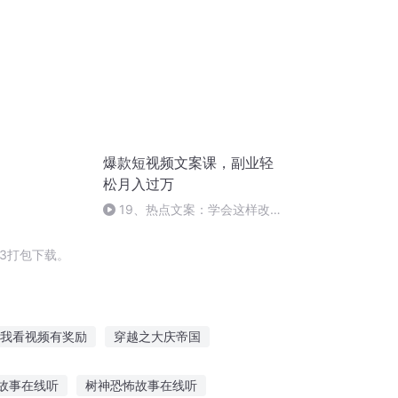
爆款短视频文案课，副业轻
松月入过万
19、热点文案：学会这样改
稿，热门话题文案天天有，轻松
引爆视频
3打包下载。
我看视频有奖励
穿越之大庆帝国
能提取能力
美漫里的视频博主
故事在线听
树神恐怖故事在线听