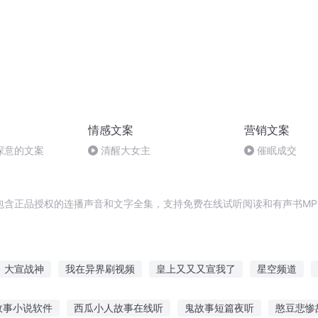
情感文案
营销文案
深意的文案
清醒大女主
催眠成交
包含正品授权的连播声音和文字全集，支持免费在线试听阅读和有声书MP
大宣战神
我在异界刷视频
皇上又又又宣我了
星空频道
男配视频直播中
宣城往事
视频博主的自我修养
我的视频
故事小说软件
西瓜小人故事在线听
鬼故事短篇夜听
憨豆悲惨