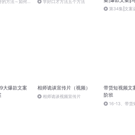
案|爆款文案‖
好的方法～如何与
学好口才方法五个方法
第34集‖文
法
9大爆款文案
相师诡谈宣传片（视频）
带货短视频文
案
阶班
相师诡谈视频宣传片
16-13、带
脚本公式5