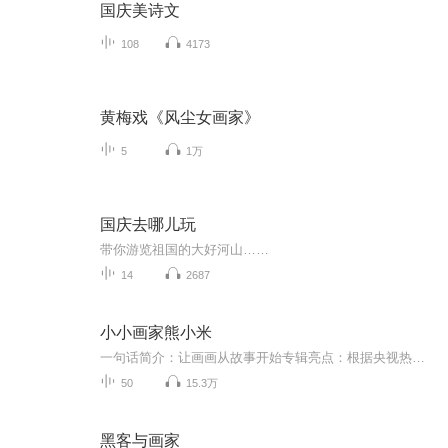
国庆美诗文
108
4173
黄梅戏《风尘女画家》
5
1万
国庆去哪儿玩
带你游览祖国的大好河山……
14
2687
小小画家熊小米
一句话简介：让画画从故事开始专辑亮点：根据央视热播动画《小小画家熊小米》改编。适合谁听：3-6岁儿童专辑完整收录了熊小米第二季《小小画家熊小米》50集动画内容。是陪伴学龄前儿童成长不可缺少的有声读物。主要讲述了热心聪明的熊小米和他的朋友企鹅志...
50
15.3万
黑客与画家