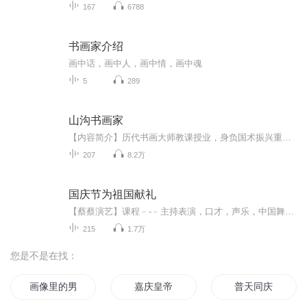
167
6788
书画家介绍
画中话，画中人，画中情，画中魂
5
289
山沟书画家
【内容简介】历代书画大师教课授业，身负国术振兴重任。笔法千古不易，失传至今，神人九势重现。山沟无名小辈化身书画大师的传奇人生，将由我来亲自书写！文字版权方：阅文听书【作者/主播简介】作者：忘三川，网络小说作家。主播：晓声点文化传媒【购买须...
207
8.2万
国庆节为祖国献礼
【蔡蔡演艺】课程﹣-﹣主持表演，口才，声乐，中国舞，民族舞。独特的小舞台，专业的录音棚，每一位同学都能成为优秀的小明星。独特的教学模式，轻松上课，快乐学习！知名主持人，舞蹈家，高级教师任职授课！江南总校：河沟街42号三楼 18545856430江北分校...
215
1.7万
您是不是在找：
画像里的男人
嘉庆皇帝
普天同庆