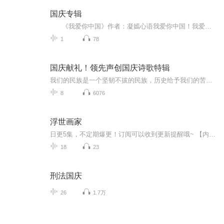
国庆专辑
《我爱你中国》作者：凝嫣心语我爱你中国！我爱你春天蓬勃的秧苗；我爱你秋日金黄的硕果。我爱你中国！我爱你青松气质，我爱你红梅品格！我爱你家乡的甜蔗好像乳汁滋润着我的心窝。我爱你中国，我要把最美的歌儿献给你，我的母亲我的祖国。我爱你中国，我爱...
1
78
国庆献礼！领先声创国庆诗歌特辑
我们的民族是一个坚韧不拔的民族，历史给予我们的苦难都变成了闪着金光的勋章！我们的国家是一个龙腾虎跃的国家，那条巨龙正以不可阻挡之势崛起于神奇的东方！------------------------------------------------值此祖国70周年华诞之际，领先声创以诗歌向祖国献礼！用我们的声音、用我们的热血、用我们的灵魂诵读经典爱国篇章，歌颂我们的祖国！永远繁荣富强！
8
6076
浮世画家
日更5集，不定期爆更！订阅可以收到更新提醒哦~ 【内容简介】 《浮世画家》曾获“惠特布莱德文学奖”，是石黒一雄早期的一部名作。战后日本百废待兴，人们积极投身于重建未来中，画家小野看似闲云野鹤的晚年生活却潜伏着一股心灵暗流。为了给小女顺利...
18
23
刑法国庆
26
1.7万