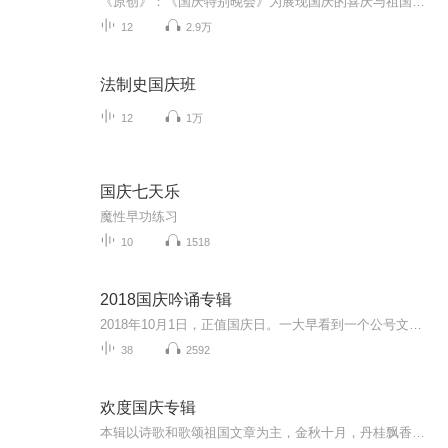
《原创》：《国庆特别晚会》为展现国庆的喜庆与祖国的深情我将以具体的场景切入从清晨升旗的庄严到街头巷尾的欢庆到历史与当下的交融，用优美的笔触传递对祖国的热爱与自豪！用诗歌和情感美文形式，歌颂祖国的繁荣富强，祝人民幸福安康！
12
2.9万
法制史国庆班
12
1万
国庆七天乐
魔性早功练习
10
1518
2018国庆吟诵专辑
2018年10月1日，正值国庆日。一大早看到一个公号文章，正是文天祥的《己卯十月一日至燕越五日罹狴犴有感而赋》。当然，彼十一非当今的十一。不过数字的巧合还是让人感触，今天拿来读一读，体味一番历史英杰的民族情怀，恰也当时。 根据诗题来看，这组诗是写于十月一日至十月五日之间，是文天祥被俘之后所作，这些诗作不仅有凛凛正气，更也能看的到他百端交集的复杂情感。另一首于右任先生的《望大陆》，微信公号有称《望乡》，一句“山之上国之殇”荡气回肠，一并兴起拿来读了一读。仓促间多有瑕疵...
38
2592
欢度国庆专辑
本辑以诗歌和歌颂祖国文章为主，金秋十月，丹桂飘香，在这个充满丰收喜悦的季节里，我们满怀激动和自豪，迎来了中华人民共和国76周年华诞。这不仅是一个庄重的纪念日，更是全体中华儿女共同欢庆的盛大的节日，承载着深厚的民族情感和历史意义.