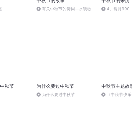
中秋节的故事
中秋节的来历
亮
有关中秋节的诗词―水调歌
4、赏月990
头.明月几时有
中秋节
为什么要过中秋节
中秋节主题故
为什么要过中秋节
《中秋节快乐