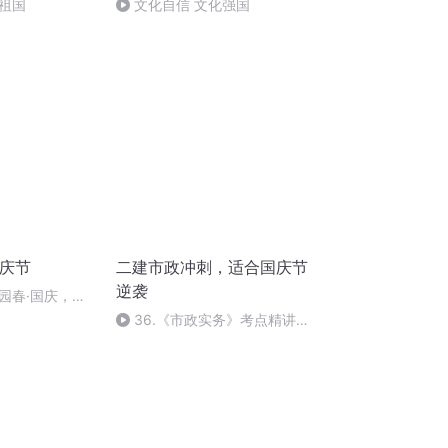
祖国
文化自信 文化强国
国庆节
二建市政冲刺，适合国庆节
逆袭
园春·国庆，朗
36.《市政实务》考点精讲第
36节课_2020926212025