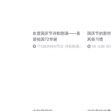
欢度国庆节诗歌朗诵——喜
国庆节的那些
迎祖国72华诞
风俗习惯
115国庆特别节目-诗歌朗诵-
06-法国-
中国梦
国庆节的那些