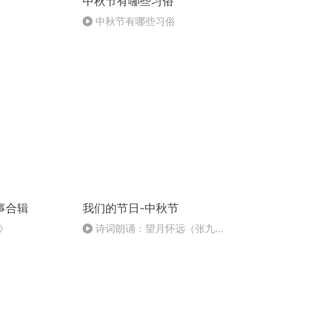
中秋节有哪些习俗
中秋节有哪些习俗
事合辑
我们的节日-中秋节
》
诗词朗诵：望月怀远（张九
龄），朗读者：张悦