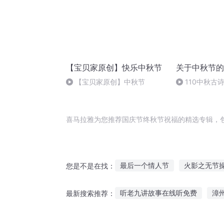
【宝贝家原创】快乐中秋节
关于中秋节的
【宝贝家原创】中秋节
110中秋古
月夜忆舍弟
喜马拉雅为您推荐国庆节终秋节祝福的精选专辑，
最后一个情人节
火影之无节
您是不是在找：
快斗与青子的情人节
那一年
听老九讲故事在线听免费
漳
最新搜索推荐：
等爱季节
祝福空间
我们
爱丽丝完整故事免费听
广东