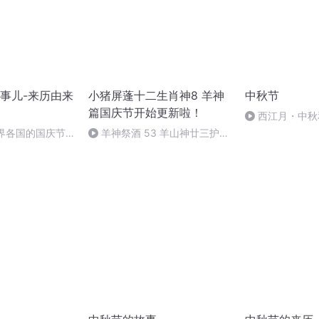
事儿-来历由来
小猪屏蓬十二生肖神8 羊神
中秋节
篇国庆节开始更新啦！
西江月・中秋
世界各国的国庆节-
羊神祭酒 53 羊山神廿三护祭
事儿
坛 敬天地白泽做祭酒（4）