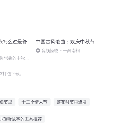
节怎么过最舒
中国古风歌曲：欢庆中秋节
音频怪物 - 一醉南柯
你想要的中秋节
3打包下载。
细节里
十二个情人节
落花时节再逢君
的祝福
愚人节到了
那年那月那时节
小孩听故事的工具推荐
的故事下集哪里听
胎教讲故事晚上几点听