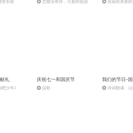
盛世长歌
怎能没有你，可爱的祖国
祝福你亲爱的
献礼
庆祝七一和国庆节
我们的节日-
跑吧少年》
囚歌
诗词朗诵：沁
读者：张继军