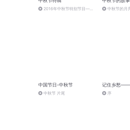
中秋节特辑
中秋节的故事
2016年中秋节特别节目—夏
中秋节的月
雨品诗成品
中国节日-中秋节
记住乡愁——
中秋节 片尾
序