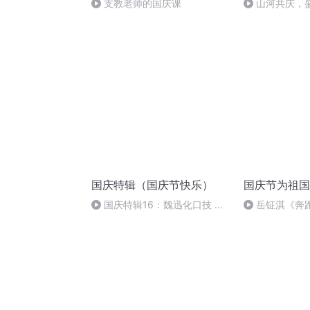
支教老师的国庆课
山河共庆，
国庆特辑（国庆节快乐）
国庆节为祖国
国庆特辑16：魏迅化口技 二
岳钲淇《奔
胡 东方红+一般唱法和原生态