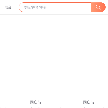
电台
国庆节
国庆节