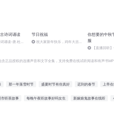
古诗词诵读
节日祝福
你想要的中秋
服
诗词诵读-唐.杜甫-
祝大家新年快乐，鸡年大吉大
利！
【直播回听】
怎么过最舒服
包含正品授权的连播声音和文字全集，支持免费在线试听阅读和有声书MP
操
那一年落雪时节
盛夏时节有你真好
迟到的春节
上帝在
的季节
夜中章节
千年情节之三生三世
再见这个季节
上帝
州市听茶故事
每晚午夜听故事好吗女生
新嫁娘鬼故事在线听
一起的下一个季节
黑白节奏
火车故事在线听
少儿听故事绘画作品
蚩尤故事全集免费听
爱