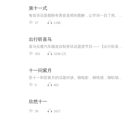
第十一式
每首诗后面都附有青瓷老师的图解，让学诗一目了然。...
27
1196
出行听喜马
喜马拉雅汽车频道自制资讯话题类节目——【出行听喜马】。每天16:40准时跟大家见面。
353
1038.2万
十一问紫月
苏十一和苏紫月的话题对谈。聊电影，聊情感，聊职场，聊育儿……生活杂谈，各有观点；不论对错，直抒己见；男女立场大不同，你同意谁，反对谁？欢迎留言加入哦！喜欢请关注，深爱请守护~
9
462
欣然十一
36
1627