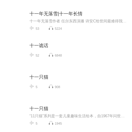
十一年无落雪|十一年长情
十一年无落雪作者 任尔东西演播 诗安C给世间最难得我一生狂热 陆嵘峥我一生无悔 入警校青梅竹马十一年长情 那是一堆未寄出去的信甚至连署名都没有陆嵘峥打开其中一封上面的娟秀字迹，赫然写着一句话陆嵘峥同志，今年我真的要放弃你了请大家点赞评论转发支持哦你们的点赞是我进步的动力
53
5224
十一诡话
52
6848
十一只猫
5
908
十一只猫
“11只猫”系列是一套儿童趣味生活绘本，自1967年问世后屡获大奖，到今天仍是孩子们心中的绘本人气王！作者采用诙谐滑稽、富有悬念的笔调，勾画出11只猫的鲜明形象，他们有一点好奇心、一点小贪心、一点小滑头，却天性善良勇敢。11只猫就像天性纯真的孩子...
5
1945