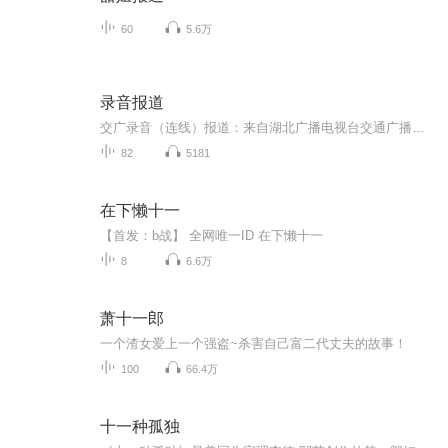
60
5.6万
录音报道
交广录音（连线）报道：来自湖北广播电视台交通广播部前线记者最新疫情报道。湖北交广制作
82
5181
在下懒十一
【首发：b战】 全网唯一ID 在下懒十一
8
6.6万
萧十一郎
一个渣女爱上一个强盗~杀害自己富二代丈夫的故事！
100
66.4万
十一种孤独