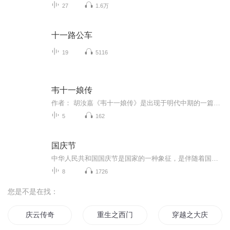
27
1.6万
十一路公车
19
5116
韦十一娘传
作者： 胡汝嘉《韦十一娘传》是出现于明代中期的一篇剑侠小说，在国内已失传三百余年的明人胡汝嘉著《韦十一娘传》，在韩国发现，见于朝鲜活字本《删补文苑楂橘》。最近韩国学者将《韦十一娘传》影印本寄给本文作者。该作品重现、填补了我国剑侠小说史上一...
5
162
国庆节
中华人民共和国国庆节是国家的一种象征，是伴随着国家的出现而出现的。让我们用诗歌朗诵歌颂祖国的繁荣富强，国泰民安。
8
1726
您是不是在找：
庆云传奇
重生之西门庆
穿越之大庆帝国