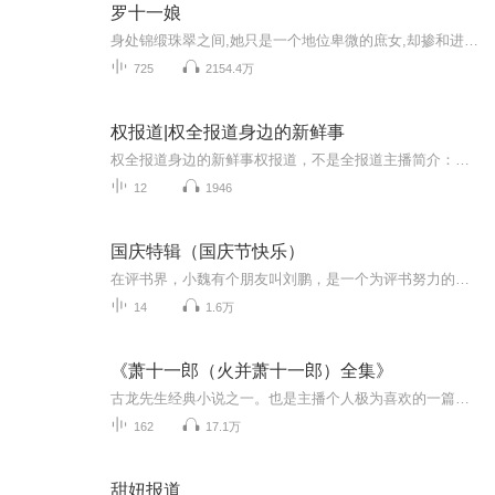
罗十一娘
身处锦缎珠翠之间,她只是一个地位卑微的庶女,却掺和进了庞大的家族阴谋,为了改变自身的环境,她不得不步步为营。
725
2154.4万
权报道|权全报道身边的新鲜事
权全报道身边的新鲜事权报道，不是全报道主播简介：权权先森，一个配音爱好者，关注民生百态、娱乐等领域，坚持原创的新晋主播。亮点介绍：1.用大白话讲述，大家都能听懂。2.朋友之间的小谈资，生活中的油盐酱醋。3.我说的，你稀罕，我就高兴。
12
1946
国庆特辑（国庆节快乐）
在评书界，小魏有个朋友叫刘鹏，是一个为评书努力的小伙子。在2021年国庆期间，他想弄个特辑，便烦劳我给他录个爱国题材的评书小段儿。这种事情，不是特殊情况，小魏一般不会拒绝，也就给其录了一个《鲁迅踢鬼》，等他传完，我再传到我的专辑里。另外，小...
14
1.6万
《萧十一郎（火并萧十一郎）全集》
古龙先生经典小说之一。也是主播个人极为喜欢的一篇。美酒，宝刀，心爱的女子。试问，谁？又会不喜欢呢？
162
17.1万
甜妞报道