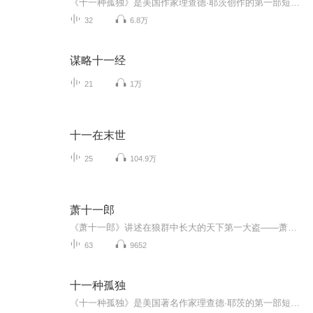
《十一种孤独》是美国作家理查德·耶茨创作的第一部短篇小说集，出版于1962年，收集了作者在1951至1961年创作的11篇短篇小说。以冷峻的笔触描写了美国二战后五六十年代普通纽约人的生活：十一种人的十一种孤独的人生。用简约的语言塑造了社会典型环境中的典型人物，并且通过对他们的刻画描写，来剖析当时美国普通人的生存现状和心理状况。该书充满活力、引人入胜。 初次尝试制作有声书专辑，各方面都很稚嫩青涩，希望各位多提意见。
32
6.8万
谋略十一经
21
1万
十一在末世
25
104.9万
萧十一郎
《萧十一郎》讲述在狼群中长大的天下第一大盗——萧十一郎，与出生名门世族的天下第一美人——沈璧君以及随性直率的“女妖怪”风四娘之间，流传千古，荡气回肠的故事。
63
9652
十一种孤独
《十一种孤独》是美国著名作家理查德·耶茨的第一部短篇小说集，出版于1962年，收集了作者在1951至1961年创作的11篇短篇小说，被誉为纽约版的《都柏林人》，以冷峻的笔触描写了美国二战后五六十年代纽约人的生活，是20世纪美国文学的经典作品。