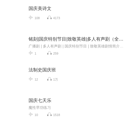
国庆美诗文
108
4173
铭刻|国庆特别节目|致敬英雄|多人有声剧（全一集）
广播剧 | 多人有声剧 | 国庆特别节目 | 致敬英雄剧情简介：老姚本是江南一个小城市普普通通的小老头，年迈的他不幸患上阿尔兹海默蒸，总把孙子认成别人，还总是会说一些奇奇怪怪的话，孙子姚思齐以为这是阿尔兹海默症的典型表现并没有多想。知道有一天，领...
1
259
法制史国庆班
12
1万
国庆七天乐
魔性早功练习
10
1518