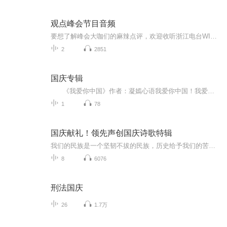
观点峰会节目音频
要想了解峰会大咖们的麻辣点评，欢迎收听浙江电台WIFI996每天早上7:00——8：30《激活早高峰》 我们需要你智慧的大脑！！
2
2851
国庆专辑
《我爱你中国》作者：凝嫣心语我爱你中国！我爱你春天蓬勃的秧苗；我爱你秋日金黄的硕果。我爱你中国！我爱你青松气质，我爱你红梅品格！我爱你家乡的甜蔗好像乳汁滋润着我的心窝。我爱你中国，我要把最美的歌儿献给你，我的母亲我的祖国。我爱你中国，我爱...
1
78
国庆献礼！领先声创国庆诗歌特辑
我们的民族是一个坚韧不拔的民族，历史给予我们的苦难都变成了闪着金光的勋章！我们的国家是一个龙腾虎跃的国家，那条巨龙正以不可阻挡之势崛起于神奇的东方！------------------------------------------------值此祖国70周年华诞之际，领先声创以诗歌向祖国献礼！用我们的声音、用我们的热血、用我们的灵魂诵读经典爱国篇章，歌颂我们的祖国！永远繁荣富强！
8
6076
刑法国庆
26
1.7万