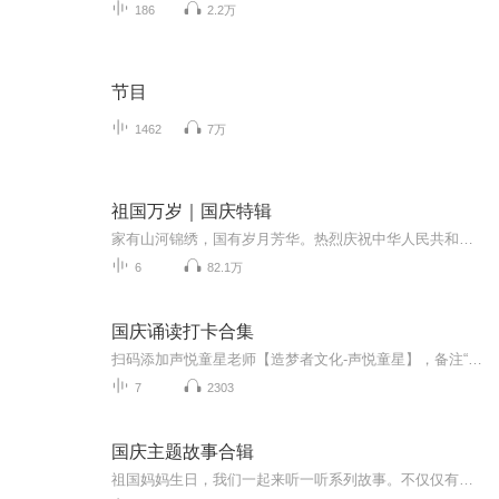
186
2.2万
节目
1462
7万
祖国万岁｜国庆特辑
家有山河锦绣，国有岁月芳华。热烈庆祝中华人民共和国成立73周年！
6
82.1万
国庆诵读打卡合集
扫码添加声悦童星老师【造梦者文化-声悦童星】，备注“诵读打卡”报名，已添加好友的，直接发送“诵读打卡”报名，报名成功后进入社群。
7
2303
国庆主题故事合辑
祖国妈妈生日，我们一起来听一听系列故事。不仅仅有《我的祖国》，还有红军故事，也有关于战争的故事，让大家体会到和平年代的不易。