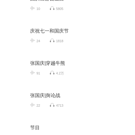
10
5805
庆祝七一和国庆节
24
1818
张国庆|穿越牛熊
91
4.2万
张国庆|舆论战
22
4713
节目