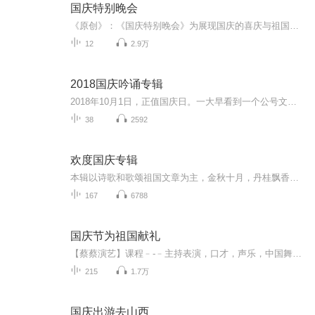
国庆特别晚会
《原创》：《国庆特别晚会》为展现国庆的喜庆与祖国的深情我将以具体的场景切入从清晨升旗的庄严到街头巷尾的欢庆到历史与当下的交融，用优美的笔触传递对祖国的热爱与自豪！用诗歌和情感美文形式，歌颂祖国的繁荣富强，祝人民幸福安康！
12
2.9万
2018国庆吟诵专辑
2018年10月1日，正值国庆日。一大早看到一个公号文章，正是文天祥的《己卯十月一日至燕越五日罹狴犴有感而赋》。当然，彼十一非当今的十一。不过数字的巧合还是让人感触，今天拿来读一读，体味一番历史英杰的民族情怀，恰也当时。 根据诗题来看，这组诗是写于十月一日至十月五日之间，是文天祥被俘之后所作，这些诗作不仅有凛凛正气，更也能看的到他百端交集的复杂情感。另一首于右任先生的《望大陆》，微信公号有称《望乡》，一句“山之上国之殇”荡气回肠，一并兴起拿来读了一读。仓促间多有瑕疵...
38
2592
欢度国庆专辑
本辑以诗歌和歌颂祖国文章为主，金秋十月，丹桂飘香，在这个充满丰收喜悦的季节里，我们满怀激动和自豪，迎来了中华人民共和国76周年华诞。这不仅是一个庄重的纪念日，更是全体中华儿女共同欢庆的盛大的节日，承载着深厚的民族情感和历史意义.
167
6788
国庆节为祖国献礼
【蔡蔡演艺】课程﹣-﹣主持表演，口才，声乐，中国舞，民族舞。独特的小舞台，专业的录音棚，每一位同学都能成为优秀的小明星。独特的教学模式，轻松上课，快乐学习！知名主持人，舞蹈家，高级教师任职授课！江南总校：河沟街42号三楼 18545856430江北分校...
215
1.7万
国庆出游去山西