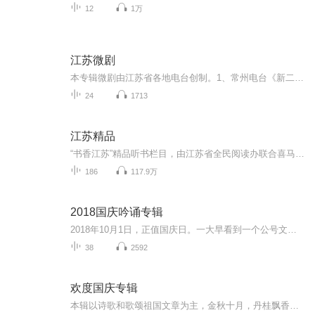
12
1万
江苏微剧
本专辑微剧由江苏省各地电台创制。1、常州电台《新二十四孝微剧》李永莉编导
24
1713
江苏精品
“书香江苏”精品听书栏目，由江苏省全民阅读办联合喜马拉雅听书平台倾心打造。栏目遴选江苏推荐的“年度12本好书”“红色经典文学”、江苏出版的“名家名作”“获奖书”“畅销书”和“优秀少儿读物”，邀请优秀书评人、出版人解读创作，知名主播、朗诵艺术家诵读录制，制作成15分钟左右“好书快听”形式的听书产品，向喜爱阅读的广大朋友免费提供。
186
117.9万
2018国庆吟诵专辑
2018年10月1日，正值国庆日。一大早看到一个公号文章，正是文天祥的《己卯十月一日至燕越五日罹狴犴有感而赋》。当然，彼十一非当今的十一。不过数字的巧合还是让人感触，今天拿来读一读，体味一番历史英杰的民族情怀，恰也当时。 根据诗题来看，这组诗是写于十月一日至十月五日之间，是文天祥被俘之后所作，这些诗作不仅有凛凛正气，更也能看的到他百端交集的复杂情感。另一首于右任先生的《望大陆》，微信公号有称《望乡》，一句“山之上国之殇”荡气回肠，一并兴起拿来读了一读。仓促间多有瑕疵...
38
2592
欢度国庆专辑
本辑以诗歌和歌颂祖国文章为主，金秋十月，丹桂飘香，在这个充满丰收喜悦的季节里，我们满怀激动和自豪，迎来了中华人民共和国76周年华诞。这不仅是一个庄重的纪念日，更是全体中华儿女共同欢庆的盛大的节日，承载着深厚的民族情感和历史意义.