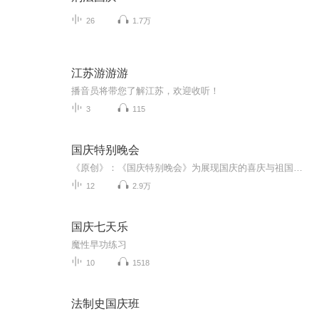
26
1.7万
江苏游游游
播音员将带您了解江苏，欢迎收听！
3
115
国庆特别晚会
《原创》：《国庆特别晚会》为展现国庆的喜庆与祖国的深情我将以具体的场景切入从清晨升旗的庄严到街头巷尾的欢庆到历史与当下的交融，用优美的笔触传递对祖国的热爱与自豪！用诗歌和情感美文形式，歌颂祖国的繁荣富强，祝人民幸福安康！
12
2.9万
国庆七天乐
魔性早功练习
10
1518
法制史国庆班