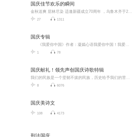
国庆佳节欢乐的瞬间
金秋送爽 层林尽染 适逢新疆成立70周年 ，乌鲁木齐于2025年9月23日迎来党中央和习大大带领的慰问团。新疆各族群众欢欣鼓舞，热烈欢迎。
27
1311
国庆专辑
《我爱你中国》作者：凝嫣心语我爱你中国！我爱你春天蓬勃的秧苗；我爱你秋日金黄的硕果。我爱你中国！我爱你青松气质，我爱你红梅品格！我爱你家乡的甜蔗好像乳汁滋润着我的心窝。我爱你中国，我要把最美的歌儿献给你，我的母亲我的祖国。我爱你中国，我爱...
1
78
国庆献礼！领先声创国庆诗歌特辑
我们的民族是一个坚韧不拔的民族，历史给予我们的苦难都变成了闪着金光的勋章！我们的国家是一个龙腾虎跃的国家，那条巨龙正以不可阻挡之势崛起于神奇的东方！------------------------------------------------值此祖国70周年华诞之际，领先声创以诗歌向祖国献礼！用我们的声音、用我们的热血、用我们的灵魂诵读经典爱国篇章，歌颂我们的祖国！永远繁荣富强！
8
6076
国庆美诗文
108
4173
刑法国庆