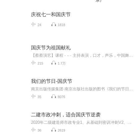
乐）
庆祝七一和国庆节
24
1818
国庆节为祖国献礼
【蔡蔡演艺】课程﹣-﹣主持表演，口才，声乐，中国舞，民族舞。独特的小舞台，专业的录音棚，每一位同学都能成为优秀的小明星。独特的教学模式，轻松上课，快乐学习！知名主持人，舞蹈家，高级教师任职授课！江南总校：河沟街42号三楼 18545856430江北分校...
215
1.7万
我们的节日-国庆节
南京出版传媒集团·南京出版社出版的图书《我们的节日》通过对中国节日文化和节日意义进行深度的挖掘，面向青少年群体构建独具特色的栏目内容，以此丰富春节、元宵节、清明节、端午节、七夕节、中秋节、重阳节等传统节日；六一节、教师节、国庆节等新兴节日的文化内涵和表现形式。促进青少年形成新的节日习俗，提升节日仪式感、认同感。音频作品由金陵朗读者联盟志愿者朗诵，南京音像出版社、金陵图书馆联合制作。
35
8076
二建市政冲刺，适合国庆节逆袭
2020年二级建造师市政专业1、从基础到密训冲刺V2、从精华课程到超压密押V3、0基础同步更新v4、持续更新到2020年考试V5、只要你跟着学让你一次稳拿证V6、渠道超压压题，超压三页纸等独家绝密压题!
36
2619