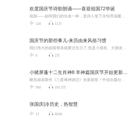
欢度国庆节诗歌朗诵——喜迎祖国72华诞
祖国——如同我们的生命一样，是诗人笔下永恒而温暖的主题。在祖国72周年华诞来临之际，特创建这个诗歌朗诵专辑，诵读经典爱国篇章，和大家一起歌颂祖国，向国庆的献礼！祝愿伟大的祖国繁荣富强，祝愿大家国庆节快乐，度过平安快乐的黄金周假期！
116
11万
国庆节的那些事儿-来历由来风俗习惯
我们伟大的祖国母亲就要过生日了,也是小朋友、大朋友们最喜欢的“国庆小长假”或说“黄金周”还有说”国庆7天乐”的，说法真是不一而足。那么“国庆节”是怎么来的？自古以来国庆节怎么庆贺？新中国国庆节的来历，以及新中国国庆节的庆贺方式又有哪些呢？ ...
6
2万
小猪屏蓬十二生肖神8 羊神篇国庆节开始更新啦！
晓东叔叔新作《三星堆神游记》全新面世！中信出版社出版！京东当当淘宝均有售！点蓝色字收听——《小猪屏蓬爆笑日记2024》《小猪屏蓬爆笑日记2》《小猪屏蓬爆笑日记1》让你笑得喘不上气！《我进故宫当富翁——小猪屏蓬故宫财商笔记》教你成为大富翁！《小...
550
315.3万
张国庆|冷历史，热智慧
17
6538