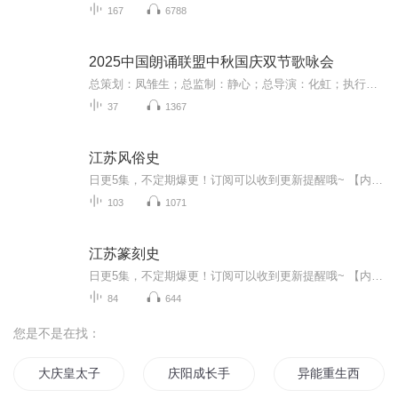
167
6788
2025中国朗诵联盟中秋国庆双节歌咏会
总策划：凤雏生；总监制：静心；总导演：化虹；执行总监：莺子；执行导演：橙夏；主持人：静心、化虹、橙夏
37
1367
江苏风俗史
日更5集，不定期爆更！订阅可以收到更新提醒哦~ 【内容简介】 作者马俊亚主要论述了自有巢氏以来至三皇五帝的史前时期、夏商周时代、两汉六朝时期、隋至两宋时期、元至民国时期的江苏风俗史。每章分三至四节，分别从生活、文化、生态等方便，对当时的...
103
1071
江苏篆刻史
日更5集，不定期爆更！订阅可以收到更新提醒哦~ 【内容简介】 本书是关于篆刻文化在江苏的发展史的著作，以时间为线，论述了江苏篆刻文化从战国至民国的发展轨迹，对境内篆刻出土文物、篆刻的发端、印人、印谱、篆刻流派、篆刻研究著作、篆刻艺术生态...
84
644
您是不是在找：
大庆皇太子
庆阳成长手札
异能重生西门庆