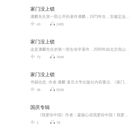
家门没上锁
潘麟先生第一部公开的著作潘麟，1973年生，安徽定远人。中国社会科学院东方文化研究中心特聘研究员。2005年10月至2008年7月，任陕西《消费者导报》文艺版责编，《中国水墨》杂志社总编。2008年8月至2010年6月，印度德里大学文学院佛学系佛教史专业硕士研究...
43
2405
家门没上锁
这是潘麟先生的第一部生命学著作，2000年由北京燕山出版社出版发行后，登上社科类畅销书榜首。1998年作者在拉萨应弟子请求，开办了系列生命学讲座，这本书就是根据这次讲座的录音整理而成。
73
7648
家门没上锁
书籍信息: 作者:潘麟 复旦大学出版社内容重点: 《家门没上锁》只讲了一句话:走进家门，享受在家的感觉。 如果你从《家门没上锁》里发现了知识，发现了谈资，那么请忘了它。知识和谈资可以使你有丰富感，有优越感，但它使你本已不轻的负重更加沉重，使你更...
38
5538
国庆专辑
《我爱你中国》作者：凝嫣心语我爱你中国！我爱你春天蓬勃的秧苗；我爱你秋日金黄的硕果。我爱你中国！我爱你青松气质，我爱你红梅品格！我爱你家乡的甜蔗好像乳汁滋润着我的心窝。我爱你中国，我要把最美的歌儿献给你，我的母亲我的祖国。我爱你中国，我爱...
1
78