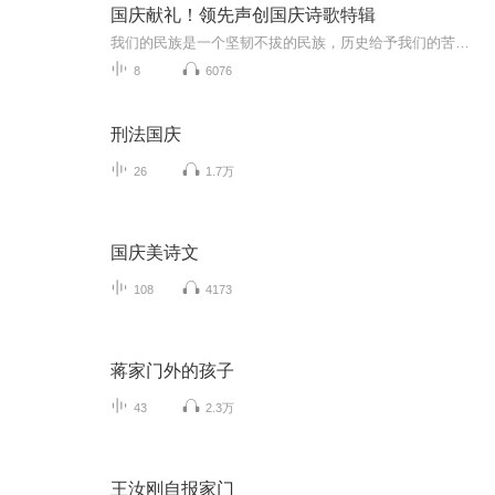
国庆献礼！领先声创国庆诗歌特辑
我们的民族是一个坚韧不拔的民族，历史给予我们的苦难都变成了闪着金光的勋章！我们的国家是一个龙腾虎跃的国家，那条巨龙正以不可阻挡之势崛起于神奇的东方！------------------------------------------------值此祖国70周年华诞之际，领先声创以诗歌向祖国献礼！用我们的声音、用我们的热血、用我们的灵魂诵读经典爱国篇章，歌颂我们的祖国！永远繁荣富强！
8
6076
刑法国庆
26
1.7万
国庆美诗文
108
4173
蒋家门外的孩子
43
2.3万
王汝刚自报家门