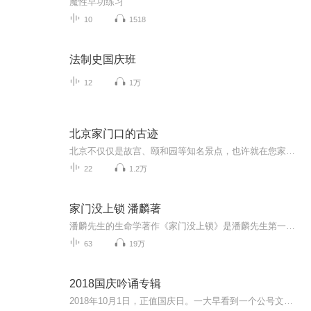
魔性早功练习
10
1518
法制史国庆班
12
1万
北京家门口的古迹
北京不仅仅是故宫、颐和园等知名景点，也许就在您家门口不起眼的地方，就告诉了您的生活所在。在家门口发现远方，在生活中探古寻幽，跟着小南一起探秘吧。
22
1.2万
家门没上锁 潘麟著
潘麟先生的生命学著作《家门没上锁》是潘麟先生第一部公开出版的生命学著作，于2000年由北京燕山出版社出版。该书一经出版，即受到了广大热爱东方文化的读者喜爱，并于当年登上了社科类畅销书榜首。本书是根据潘麟先生的系列生命学讲座录音整理而成的，是...
63
19万
2018国庆吟诵专辑
2018年10月1日，正值国庆日。一大早看到一个公号文章，正是文天祥的《己卯十月一日至燕越五日罹狴犴有感而赋》。当然，彼十一非当今的十一。不过数字的巧合还是让人感触，今天拿来读一读，体味一番历史英杰的民族情怀，恰也当时。 根据诗题来看，这组诗是写于十月一日至十月五日之间，是文天祥被俘之后所作，这些诗作不仅有凛凛正气，更也能看的到他百端交集的复杂情感。另一首于右任先生的《望大陆》，微信公号有称《望乡》，一句“山之上国之殇”荡气回肠，一并兴起拿来读了一读。仓促间多有瑕疵...