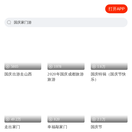
打开APP
国庆家门游
5805
1978
1.6万
国庆出游去山西
2020年国庆成都旅游
国庆特辑（国庆节快
旅游
乐）
49.2万
820
2.1万
走出家门
幸福敲家门
国庆节