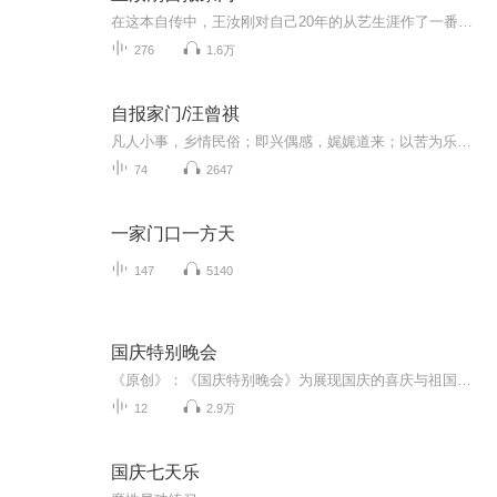
在这本自传中，王汝刚对自己20年的从艺生涯作了一番回顾。有成功的经验，也有失败的教训，还有很多滑稽界的趣闻轶事，读来会情不自禁地开怀大笑。
276
1.6万
自报家门/汪曾祺
凡人小事，乡情民俗；即兴偶感，娓娓道来；以苦为乐，随遇而安；抚今忆昔，水流云在。
74
2647
一家门口一方天
147
5140
国庆特别晚会
《原创》：《国庆特别晚会》为展现国庆的喜庆与祖国的深情我将以具体的场景切入从清晨升旗的庄严到街头巷尾的欢庆到历史与当下的交融，用优美的笔触传递对祖国的热爱与自豪！用诗歌和情感美文形式，歌颂祖国的繁荣富强，祝人民幸福安康！
12
2.9万
国庆七天乐