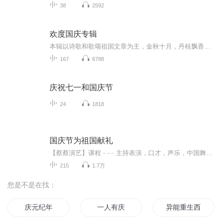
38
2592
欢度国庆专辑
本辑以诗歌和歌颂祖国文章为主，金秋十月，丹桂飘香，在这个充满丰收喜悦的季节里，我们满怀激动和自豪，迎来了中华人民共和国76周年华诞。这不仅是一个庄重的纪念日，更是全体中华儿女共同欢庆的盛大的节日，承载着深厚的民族情感和历史意义.
167
6788
庆祝七一和国庆节
24
1818
国庆节为祖国献礼
【蔡蔡演艺】课程﹣-﹣主持表演，口才，声乐，中国舞，民族舞。独特的小舞台，专业的录音棚，每一位同学都能成为优秀的小明星。独特的教学模式，轻松上课，快乐学习！知名主持人，舞蹈家，高级教师任职授课！江南总校：河沟街42号三楼 18545856430江北分校...
215
1.7万
您是不是在找：
庆元纪年
一人有庆
异能重生西门庆