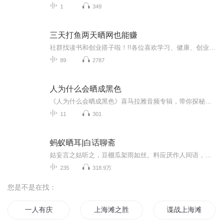
1
349
三天打鱼两天晒网也能赚
社群找读书和创业搭子啦！!!各位喜欢学习、健康、创业的伙伴：大家好！我组建了一个读书创业杜群，如果你喜欢读书或者想拥有一个事业机会的话，可以加微mx04188，我邀请你进读书群。为什么要做读书会？1.一个人读书，很多人很难坚持下去，但一群人，能相互...
89
2787
人为什么会晒成黑色
《人为什么会晒成黑色》喜马拉雅音频专辑，带你探秘皮肤晒黑之谜！11个音频，10个免费音频，10个系统标题，揭秘晒黑背后的科学原理。还有1个付费音频，深度解析《人为什么会晒成黑色》，10篇系统文章，一篇都不能错过！快来解锁夏日肌肤防晒秘籍，告别“黑...
11
301
蚂蚁晒耳|白话聊斋
姑妄言之姑听之，豆棚瓜架雨如丝。料应厌作人间语，爱听秋坟鬼唱诗！ 说到底还是中国人更在乎一个“情”字，鬼魅文字纵然惊悚，也抵不过痴男怨女，恩怨情仇的缘分纠葛来得荡气回肠。这部标榜着妖物志的作品，浓浓的情意就顺着这样的贪嗔痴念肆意展开了……
235
318.9万
您是不是在找：
一人有庆
上海滩之胜者为王
谍战上海滩