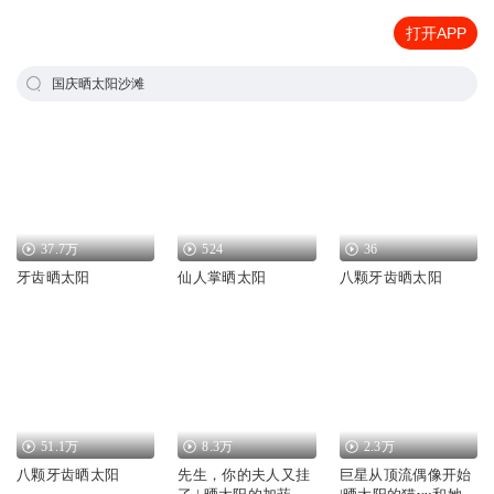
打开APP
国庆晒太阳沙滩
37.7万
524
36
牙齿晒太阳
仙人掌晒太阳
八颗牙齿晒太阳
51.1万
8.3万
2.3万
八颗牙齿晒太阳
先生，你的夫人又挂
巨星从顶流偶像开始