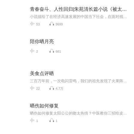
青春奋斗、人性回归|朱苑清长篇小说《被太阳晒热》
小说描绘了在经济高速发展的中国当下社会，在面对残酷的商业竞争和弱肉强食的丛林法则下，主人公赵生辉在创业过程中遭遇的重重人生困境，将他一次又一次的蜕变与迷茫曝露在阳光之下，并展现出他是如何从一个单纯幼稚的“小白”逐渐成长为内心坚毅男人的心...
53
9699
陪你晒月亮
2
681
美食点评晒
三百万年前，一次电闪雷鸣，我们的祖先发现了火果阵时，他们第一次知道咗咩叫美食几年前，一次数字爆炸，我们发现了晒命果阵时，我们第一次知道原来手机都可以吃饭时至今日，他两个要话比你知美食除咗可以用条脷，仲可以用眼耳口鼻感受一切
22
4.7万
晒伤如何修复
晒伤如何修复太阳公公的吻太热情？中医教你三招给皮肤"退烧" 当你在海边拍完9981张美照后突然发现胳膊红得像小龙虾，别怀疑——你成功领取了夏日限定皮肤"灼热之痛"。作为一名把《黄帝内经》当睡前读物的养生爱好者，今天咱就用老祖宗的智慧，教你用冰...
1
1