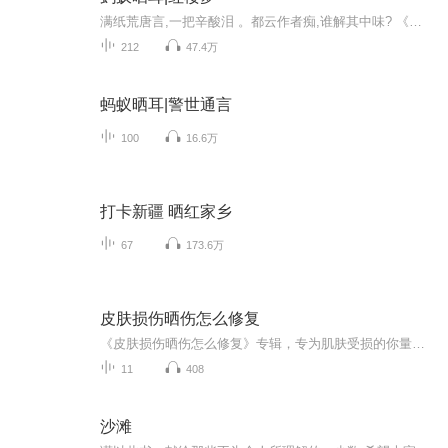
满纸荒唐言,一把辛酸泪 。都云作者痴,谁解其中味? 《红楼梦》，中国古典四大名著之首，清代作家曹雪芹创作的章回体长篇小说。早期仅有前八十回抄本流传，原名《石头记》。程伟元搜集到后四十回残稿，邀请高鹗协同整理出版百二十回全本，定名《红楼梦》。亦...
212
47.4万
蚂蚁晒耳|警世通言
100
16.6万
打卡新疆 晒红家乡
67
173.6万
皮肤损伤晒伤怎么修复
《皮肤损伤晒伤怎么修复》专辑，专为肌肤受损的你量身打造！11期节目，10期免费，1期付费，带你一步步解决晒伤烦恼。从基础防护到深度修复，从中医养肤到西医理疗，全方位解析晒伤后如何科学护肤。免费内容系统梳理，付费课程深度剖析，让你的肌肤重焕光彩...
11
408
沙滩