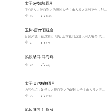
太子by鹦鹉晒月
“他”是人人得而诛之的焰国太子！杀人放火无恶不作，解人剖腹只当娱乐。 她是著名高数专家，开创了现在应用数学的最新领域、演算成功了三项国际定律。 当她变成“他”，那些想太子死的人，那些年的仇人，还有那些想爬上她床的人，她该怎样应对。 当太子成为帝王，谁又能伴她为后谁愿下嫁为妃？ 可当她重生注定焰国改写，君主昌明… 却不知那些风流动荡的年华，遗落了谁家公子的心。
86
8505
玉树-唐僧晒经台
音频来源于链景旅行 地址 玉树直门达通天河大桥旁 票价描述 暂无 开放时间 暂无 乘车信息 可同文成公主庙、勒巴沟岩画和通天
1
676
蚂蚁晒耳|耳海畔
42
4万
太子 BY鹦鹉晒月
内容介绍：她是人人得而诛之的焰国太子！杀人放火无恶不作，解人剖腹只当娱乐。 她是著名高数专家，开创了现在应用数学的最新领域、演算成功了三项国际定律。 当她变成她，那些想太子死的人，那些年的仇人，还有那些想爬上她床...
26
9288
蚂蚁晒耳|红楼梦