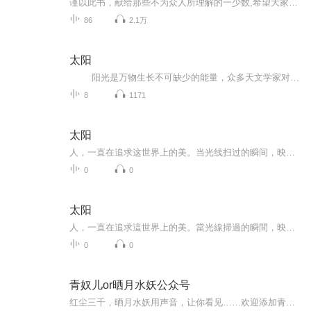
谨以此书，献给那些不为众人所理解的一少数,希望大家能够了解他们生命中的欢乐与辛酸，灵魂深处的黑暗和光明。 【题记】 我们不是神，所以我们无法选择自己的出生。 我们不是神，但我们可以选择如何活着，以及如何死去。 【阅读指南——请咬文嚼字确认以下事项后，再翻阅正文】 一、以下人群禁止阅读 1．18岁以下未成年； 2．有任何程度抑郁症、忧郁症患者； 3．以各类电影和现实中的杀人狂为偶像以及以成为杀手为梦想者； 4．抱着理想主义人生观者； 5．有暴力倾向者。 二、以下人群谨慎阅读 1．处于生存和情绪低谷者； 2．正在极度爱一个人，或恨一个人者； 3．心智不健全者，请在监护人或医师指导下阅读。 三．本书不是之处 1．本书不是一本善良的书； 2．本书不是一本快乐的书； 3．本书不是一本色情的书； 4．本书不是一本血腥的书； 5．本书不是一本暴力的书； 6. 本书不是一本恐怖的书； 7．本书不是一本正常的书。 越这样我越想看，你懂了没精髓？
86
2.1万
太阳
阳光是万物生长不可缺少的能量，众多天文学家对太阳的探索历程。
8
1171
太阳
人，一直在追求这世界上的美。当光线扫过的瞬间，映照出人间的喜怒哀乐、万紫千红，就是那道光，让我们看到了眼前的高低美丑、触摸软硬粗细、尝到酸甜苦辣、走过白山绿水持续在生命中流转的光明与黑暗，在台湾流行乐坛黯淡的时刻，又再洒进一道曙光。太阳-...
0
0
太阳
人，一直在追求這世界上的美。當光線掃過的瞬間，映照出人間的喜怒哀樂、萬紫千紅，就是那道光，讓我們看到了眼前的高低美醜、觸摸軟硬粗細、嚐到酸甜苦辣、走過白山綠水持續在生命中流轉的光明與黑暗，在台灣流行樂壇黯淡的時刻，又再灑進一道曙光。太陽-...
0
0
青奴儿or晒月水妖公众号
红尘三千，晒月水妖用声音，让你看见……欢迎添加青奴儿or晒月水妖公众“晒月水妖的红尘”