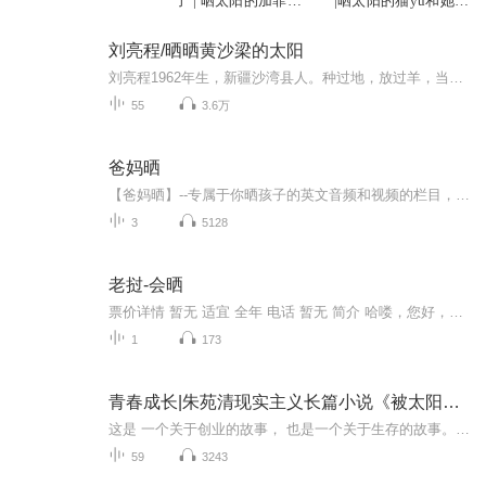
了 | 晒太阳的加菲猫
|晒太阳的猫yu和她的
【精品多播】
小伙伴演播 [多播]
刘亮程/晒晒黄沙梁的太阳
刘亮程1962年生，新疆沙湾县人。种过地，放过羊，当过十多年农机管理员，现任新疆作协副主席，被誉为“乡村哲学家”和“20世纪中国最后的散文家”，是继沈从文、汪曾祺之后，当代作品最经典，最常销的乡土文学作家。著有诗集《晒晒黄沙梁的太阳》，散文集《一个人的村庄》《在新疆》及长篇散文《虚土》，长篇小说《凿空》等。《鸟叫》《我改变的事物》《对一朵花微笑》《寒风吹彻》《今生今世的证据》等多篇作品入选内地和香港小学、中学、大学教材。刘亮程的写作赓续着中国悠久灿烂的散文传统。他单纯而丰饶的...
55
3.6万
爸妈晒
【爸妈晒】--专属于你晒孩子的英文音频和视频的栏目，任何素材都可以哦【Ken爸爸】不仅给你带来最地道最接地气的亲子英语而且致力于做最好的亲子英文音频视频交流平台不需要完美，只需要有带动孩子一起参与的决心拿出绘本或是任何英语故事拿起手机，和您的...
3
5128
老挝-会晒
票价详情 暂无 适宜 全年 电话 暂无 简介 哈喽，您好，现在您来到的就是老挝会晒了，这可是老挝北部的门户。会晒位于老挝跟泰国的边境，是博胶省的首府所在地，并且因为它的对岸就是泰国的清孔，所以完全称得上是老挝北部的门户了。如果您是搭乘飞机过来的...
1
173
青春成长|朱苑清现实主义长篇小说《被太阳晒热》
这是 一个关于创业的故事， 也是一个关于生存的故事。在这个故事里，没有光鲜闪耀的大咖，没有智商超群的IT精英，没有庞大炫丽的A轮B轮融资，只有一个个盘踞在各个层次生存 边缘为每天而活的“小”人物，他们是芸芸众生，他们是被生活洪流紧紧裹挟的——我...
59
3243