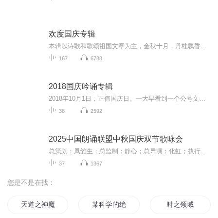
欢度国庆专辑
本辑以诗歌和歌颂祖国文章为主，金秋十月，丹桂飘香，在这个充满丰收喜悦的季节里，我们满怀激动和自豪，迎来了中华人民共和国76周年华诞。这不仅是一个庄重的纪念日，更是全体中华儿女共同欢庆的盛大的节日，承载着深厚的民族情感和历史意义.
167
6788
2018国庆吟诵专辑
2018年10月1日，正值国庆日。一大早看到一个公号文章，正是文天祥的《己卯十月一日至燕越五日罹狴犴有感而赋》。当然，彼十一非当今的十一。不过数字的巧合还是让人感触，今天拿来读一读，体味一番历史英杰的民族情怀，恰也当时。 根据诗题来看，这组诗是写于十月一日至十月五日之间，是文天祥被俘之后所作，这些诗作不仅有凛凛正气，更也能看的到他百端交集的复杂情感。另一首于右任先生的《望大陆》，微信公号有称《望乡》，一句“山之上国之殇”荡气回肠，一并兴起拿来读了一读。仓促间多有瑕疵...
38
2592
2025中国朗诵联盟中秋国庆双节歌咏会
总策划：凤雏生；总监制：静心；总导演：化虹；执行总监：莺子；执行导演：橙夏；主持人：静心、化虹、橙夏
37
1367
您是不是在找：
天道之神魔领域
某科学的绝对领域
时之领域