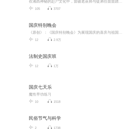
在湘西神秘的赶尸文化中，苗疆老巫师与徒弟任苗苗踏上赶尸之旅。途中，任苗苗因好奇偷看尸体，引发恐怖尸变。师徒二人历经磨难，面对猴群袭扰、吃猴鸟攻击以及母子煞韩冰雪的凶残追杀，生死一线间，靠智慧和勇气化解危机。在镇子遭遇山匪洗劫时，任苗苗挺...
105
3707
国庆特别晚会
《原创》：《国庆特别晚会》为展现国庆的喜庆与祖国的深情我将以具体的场景切入从清晨升旗的庄严到街头巷尾的欢庆到历史与当下的交融，用优美的笔触传递对祖国的热爱与自豪！用诗歌和情感美文形式，歌颂祖国的繁荣富强，祝人民幸福安康！
12
2.9万
法制史国庆班
12
1万
国庆七天乐
魔性早功练习
10
1518
民俗节气与科学
2
1738