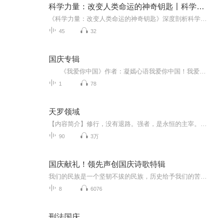
科学力量：改变人类命运的神奇钥匙丨科学推动文明丨回望科学领域发展丨人类文明进步
《科学力量：改变人类命运的神奇钥匙》深度剖析科学力量如何重塑人类社会。从远古时期简单工具的发明，到近代工业革命带来的巨大变革，再到现代信息技术、生物科技等前沿领域的突破。它讲述科学如何改善生活品质、拓展认知边界、推动文化交流与社会进步。...
45
32
国庆专辑
《我爱你中国》作者：凝嫣心语我爱你中国！我爱你春天蓬勃的秧苗；我爱你秋日金黄的硕果。我爱你中国！我爱你青松气质，我爱你红梅品格！我爱你家乡的甜蔗好像乳汁滋润着我的心窝。我爱你中国，我要把最美的歌儿献给你，我的母亲我的祖国。我爱你中国，我爱...
1
78
天罗领域
【内容简介】修行，没有退路。强者，是永恒的主宰。是成为强者睥睨天下，还是仰视强者俯首称臣？且看小城少年于长青如何乘风破浪披荆斩棘，问鼎仙途！【作者/主播简介】作者：混沌冬瓜精，网络小说作家。主播：杨圪垯，有声小学生，9线配音len【购买须知】...
90
3万
国庆献礼！领先声创国庆诗歌特辑
我们的民族是一个坚韧不拔的民族，历史给予我们的苦难都变成了闪着金光的勋章！我们的国家是一个龙腾虎跃的国家，那条巨龙正以不可阻挡之势崛起于神奇的东方！------------------------------------------------值此祖国70周年华诞之际，领先声创以诗歌向祖国献礼！用我们的声音、用我们的热血、用我们的灵魂诵读经典爱国篇章，歌颂我们的祖国！永远繁荣富强！
8
6076
刑法国庆