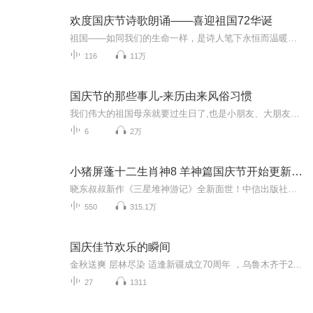
欢度国庆节诗歌朗诵——喜迎祖国72华诞
祖国——如同我们的生命一样，是诗人笔下永恒而温暖的主题。在祖国72周年华诞来临之际，特创建这个诗歌朗诵专辑，诵读经典爱国篇章，和大家一起歌颂祖国，向国庆的献礼！祝愿伟大的祖国繁荣富强，祝愿大家国庆节快乐，度过平安快乐的黄金周假期！
116
11万
国庆节的那些事儿-来历由来风俗习惯
我们伟大的祖国母亲就要过生日了,也是小朋友、大朋友们最喜欢的“国庆小长假”或说“黄金周”还有说”国庆7天乐”的，说法真是不一而足。那么“国庆节”是怎么来的？自古以来国庆节怎么庆贺？新中国国庆节的来历，以及新中国国庆节的庆贺方式又有哪些呢？ ...
6
2万
小猪屏蓬十二生肖神8 羊神篇国庆节开始更新啦！
晓东叔叔新作《三星堆神游记》全新面世！中信出版社出版！京东当当淘宝均有售！点蓝色字收听——《小猪屏蓬爆笑日记2024》《小猪屏蓬爆笑日记2》《小猪屏蓬爆笑日记1》让你笑得喘不上气！《我进故宫当富翁——小猪屏蓬故宫财商笔记》教你成为大富翁！《小...
550
315.1万
国庆佳节欢乐的瞬间
金秋送爽 层林尽染 适逢新疆成立70周年 ，乌鲁木齐于2025年9月23日迎来党中央和习大大带领的慰问团。新疆各族群众欢欣鼓舞，热烈欢迎。
27
1311