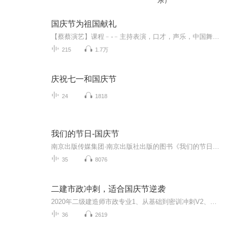
乐）
国庆节为祖国献礼
【蔡蔡演艺】课程﹣-﹣主持表演，口才，声乐，中国舞，民族舞。独特的小舞台，专业的录音棚，每一位同学都能成为优秀的小明星。独特的教学模式，轻松上课，快乐学习！知名主持人，舞蹈家，高级教师任职授课！江南总校：河沟街42号三楼 18545856430江北分校...
215
1.7万
庆祝七一和国庆节
24
1818
我们的节日-国庆节
南京出版传媒集团·南京出版社出版的图书《我们的节日》通过对中国节日文化和节日意义进行深度的挖掘，面向青少年群体构建独具特色的栏目内容，以此丰富春节、元宵节、清明节、端午节、七夕节、中秋节、重阳节等传统节日；六一节、教师节、国庆节等新兴节日的文化内涵和表现形式。促进青少年形成新的节日习俗，提升节日仪式感、认同感。音频作品由金陵朗读者联盟志愿者朗诵，南京音像出版社、金陵图书馆联合制作。
35
8076
二建市政冲刺，适合国庆节逆袭
2020年二级建造师市政专业1、从基础到密训冲刺V2、从精华课程到超压密押V3、0基础同步更新v4、持续更新到2020年考试V5、只要你跟着学让你一次稳拿证V6、渠道超压压题，超压三页纸等独家绝密压题!
36
2619