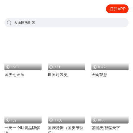
打开APP
天谕国庆时装
1518
253
8372
国庆七天乐
世界时装史
天谕智慧
1万
1.6万
8180
一天一个时装品牌解
国庆特辑（国庆节快
张国庆|智谋天下