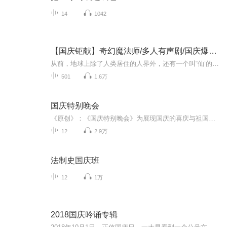
14
1042
【国庆钜献】奇幻魔法师/多人有声剧/国庆爆更七天乐
从前，地球上除了人类居住的人界外，还有一个叫“仙’的种族，居住在一个叫'地海”的异世界--也就是所谓的仙界。海内有三岛，上岛蓬菜，居神仙，中岛美蓉，居天仙，下岛源，居地仙。三岛中央，是考较群仙功力的场所--紫府。仙族族人考核升级，可以由地仙升...
501
1.6万
国庆特别晚会
《原创》：《国庆特别晚会》为展现国庆的喜庆与祖国的深情我将以具体的场景切入从清晨升旗的庄严到街头巷尾的欢庆到历史与当下的交融，用优美的笔触传递对祖国的热爱与自豪！用诗歌和情感美文形式，歌颂祖国的繁荣富强，祝人民幸福安康！
12
2.9万
法制史国庆班
12
1万
2018国庆吟诵专辑