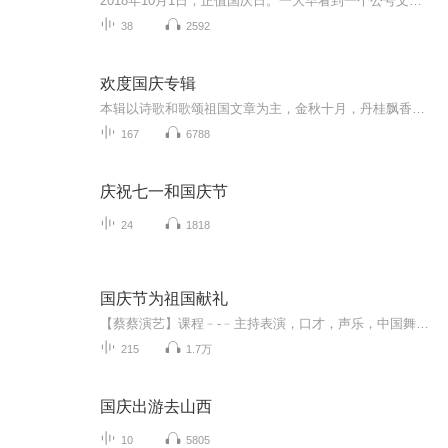
2018年10月1日，正值国庆日。一大早看到一个公号文章，正是文天祥的《己卯十月一日至燕越五日罹狴犴有感而赋》。当然，彼十一非当今的十一。不过数字的巧合还是让人感触，今天拿来读一读，体味一番历史英杰的民族情怀，恰也当时。 根据诗题来看，这组诗是写于十月一日至十月五日之间，是文天祥被俘之后所作，这些诗作不仅有凛凛正气，更也能看的到他百端交集的复杂情感。另一首于右任先生的《望大陆》，微信公号有称《望乡》，一句“山之上国之殇”荡气回肠，一并兴起拿来读了一读。仓促间多有瑕疵...
38
2592
欢度国庆专辑
本辑以诗歌和歌颂祖国文章为主，金秋十月，丹桂飘香，在这个充满丰收喜悦的季节里，我们满怀激动和自豪，迎来了中华人民共和国76周年华诞。这不仅是一个庄重的纪念日，更是全体中华儿女共同欢庆的盛大的节日，承载着深厚的民族情感和历史意义.
167
6788
庆祝七一和国庆节
24
1818
国庆节为祖国献礼
【蔡蔡演艺】课程﹣-﹣主持表演，口才，声乐，中国舞，民族舞。独特的小舞台，专业的录音棚，每一位同学都能成为优秀的小明星。独特的教学模式，轻松上课，快乐学习！知名主持人，舞蹈家，高级教师任职授课！江南总校：河沟街42号三楼 18545856430江北分校...
215
1.7万
国庆出游去山西
10
5805