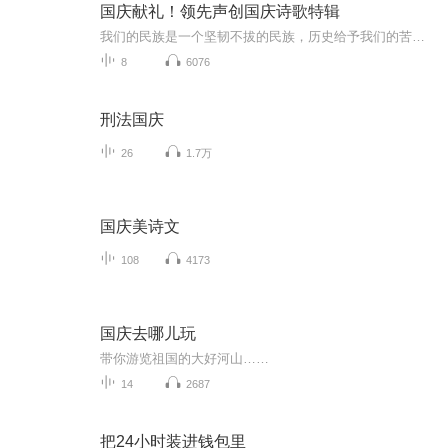
国庆献礼！领先声创国庆诗歌特辑
我们的民族是一个坚韧不拔的民族，历史给予我们的苦难都变成了闪着金光的勋章！我们的国家是一个龙腾虎跃的国家，那条巨龙正以不可阻挡之势崛起于神奇的东方！------------------------------------------------值此祖国70周年华诞之际，领先声创以诗歌向祖国献礼！用我们的声音、用我们的热血、用我们的灵魂诵读经典爱国篇章，歌颂我们的祖国！永远繁荣富强！
8
6076
刑法国庆
26
1.7万
国庆美诗文
108
4173
国庆去哪儿玩
带你游览祖国的大好河山……
14
2687
把24小时装进钱包里