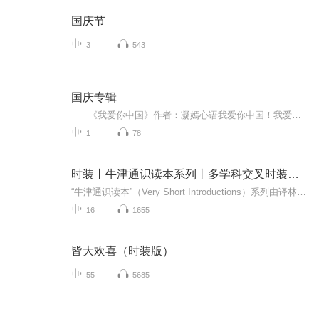
国庆节
3
543
国庆专辑
《我爱你中国》作者：凝嫣心语我爱你中国！我爱你春天蓬勃的秧苗；我爱你秋日金黄的硕果。我爱你中国！我爱你青松气质，我爱你红梅品格！我爱你家乡的甜蔗好像乳汁滋润着我的心窝。我爱你中国，我要把最美的歌儿献给你，我的母亲我的祖国。我爱你中国，我爱...
1
78
时装丨牛津通识读本系列丨多学科交叉时装探讨
“牛津通识读本”（Very Short Introductions）系列由译林出版社从牛津大学出版社引进。作为牛津大学出版社的看家项目，“牛津通识读本”英文原版自1995年起陆续面世以来，在全球范围内已被译成近三十种文字，受到学界广泛关注，被誉为真正的“大家小书”...
16
1655
皆大欢喜（时装版）
55
5685