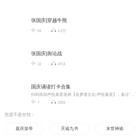
张国庆|穿越牛熊
91
4.2万
张国庆|舆论战
22
4713
国庆诵读打卡合集
扫码添加声悦童星老师【造梦者文化-声悦童星】，备注“诵读打卡”报名，已添加好友的，直接发送“诵读打卡”报名，报名成功后进入社群。
7
2303
您是不是在找：
嘉庆皇帝
天谕九书
末世神谕