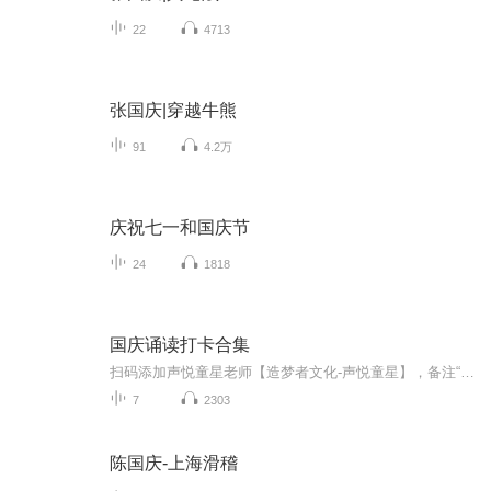
22
4713
张国庆|穿越牛熊
91
4.2万
庆祝七一和国庆节
24
1818
国庆诵读打卡合集
扫码添加声悦童星老师【造梦者文化-声悦童星】，备注“诵读打卡”报名，已添加好友的，直接发送“诵读打卡”报名，报名成功后进入社群。
7
2303
陈国庆-上海滑稽