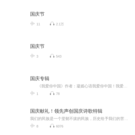
国庆节
11
2.1万
国庆节
3
543
国庆专辑
《我爱你中国》作者：凝嫣心语我爱你中国！我爱你春天蓬勃的秧苗；我爱你秋日金黄的硕果。我爱你中国！我爱你青松气质，我爱你红梅品格！我爱你家乡的甜蔗好像乳汁滋润着我的心窝。我爱你中国，我要把最美的歌儿献给你，我的母亲我的祖国。我爱你中国，我爱...
1
78
国庆献礼！领先声创国庆诗歌特辑
我们的民族是一个坚韧不拔的民族，历史给予我们的苦难都变成了闪着金光的勋章！我们的国家是一个龙腾虎跃的国家，那条巨龙正以不可阻挡之势崛起于神奇的东方！------------------------------------------------值此祖国70周年华诞之际，领先声创以诗歌向祖国献礼！用我们的声音、用我们的热血、用我们的灵魂诵读经典爱国篇章，歌颂我们的祖国！永远繁荣富强！
8
6076