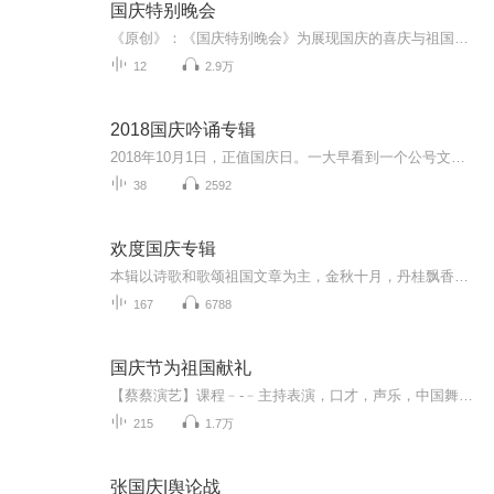
国庆特别晚会
《原创》：《国庆特别晚会》为展现国庆的喜庆与祖国的深情我将以具体的场景切入从清晨升旗的庄严到街头巷尾的欢庆到历史与当下的交融，用优美的笔触传递对祖国的热爱与自豪！用诗歌和情感美文形式，歌颂祖国的繁荣富强，祝人民幸福安康！
12
2.9万
2018国庆吟诵专辑
2018年10月1日，正值国庆日。一大早看到一个公号文章，正是文天祥的《己卯十月一日至燕越五日罹狴犴有感而赋》。当然，彼十一非当今的十一。不过数字的巧合还是让人感触，今天拿来读一读，体味一番历史英杰的民族情怀，恰也当时。 根据诗题来看，这组诗是写于十月一日至十月五日之间，是文天祥被俘之后所作，这些诗作不仅有凛凛正气，更也能看的到他百端交集的复杂情感。另一首于右任先生的《望大陆》，微信公号有称《望乡》，一句“山之上国之殇”荡气回肠，一并兴起拿来读了一读。仓促间多有瑕疵...
38
2592
欢度国庆专辑
本辑以诗歌和歌颂祖国文章为主，金秋十月，丹桂飘香，在这个充满丰收喜悦的季节里，我们满怀激动和自豪，迎来了中华人民共和国76周年华诞。这不仅是一个庄重的纪念日，更是全体中华儿女共同欢庆的盛大的节日，承载着深厚的民族情感和历史意义.
167
6788
国庆节为祖国献礼
【蔡蔡演艺】课程﹣-﹣主持表演，口才，声乐，中国舞，民族舞。独特的小舞台，专业的录音棚，每一位同学都能成为优秀的小明星。独特的教学模式，轻松上课，快乐学习！知名主持人，舞蹈家，高级教师任职授课！江南总校：河沟街42号三楼 18545856430江北分校...
215
1.7万
张国庆|舆论战