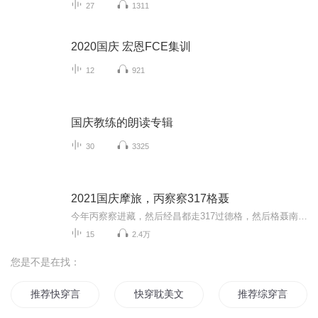
27
1311
2020国庆 宏恩FCE集训
12
921
国庆教练的朗读专辑
30
3325
2021国庆摩旅，丙察察317格聂
今年丙察察进藏，然后经昌都走317过德格，然后格聂南线，最后沙溪古镇收尾。
15
2.4万
您是不是在找：
推荐快穿言情文
快穿耽美文推荐
推荐综穿言情文