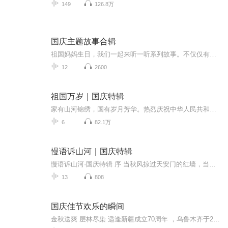
149
126.8万
国庆主题故事合辑
祖国妈妈生日，我们一起来听一听系列故事。不仅仅有《我的祖国》，还有红军故事，也有关于战争的故事，让大家体会到和平年代的不易。
12
2600
祖国万岁｜国庆特辑
家有山河锦绣，国有岁月芳华。热烈庆祝中华人民共和国成立73周年！
6
82.1万
慢语诉山河｜国庆特辑
慢语诉山河·国庆特辑 序 当秋风掠过天安门的红墙，当桂香漫过万里长江的碧波，我总愿慢下脚步，以声为笔，轻轻描摹这山河的模样。 不必追赶喧嚣的潮，也无需堆砌华丽的词——这一辑里，每一段朗诵都是心底的低语：是对着塞北草原的星子说“国泰”，是向着...
13
808
国庆佳节欢乐的瞬间
金秋送爽 层林尽染 适逢新疆成立70周年 ，乌鲁木齐于2025年9月23日迎来党中央和习大大带领的慰问团。新疆各族群众欢欣鼓舞，热烈欢迎。