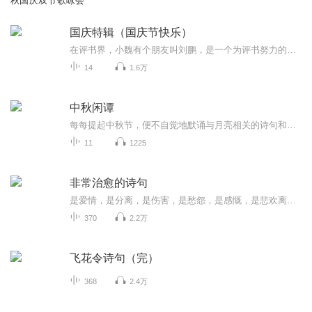
秋国庆双节歌咏会
国庆特辑（国庆节快乐）
在评书界，小魏有个朋友叫刘鹏，是一个为评书努力的小伙子。在2021年国庆期间，他想弄个特辑，便烦劳我给他录个爱国题材的评书小段儿。这种事情，不是特殊情况，小魏一般不会拒绝，也就给其录了一个《鲁迅踢鬼》，等他传完，我再传到我的专辑里。另外，小...
14
1.6万
中秋闲谭
每每提起中秋节，便不自觉地默诵与月亮相关的诗句和故事来，因为中秋节里还有一个与月亮相关的美丽的传说呢！ 美丽的嫦娥姑娘和可爱的小玉兔就在月亮的广寒宫里住着，特别是在中秋节这天晚上，当一轮满月悄悄的挂在天边时，在广寒宫里、美丽的嫦娥姑娘抱着可爱的小玉兔就开活动起来，当我们与家人一起围聚在丰盛的晚餐桌旁、吃着丰盛的水果和共享月饼美食、不经意间抬头仰望天上的满月时，有眼亮的小朋友就会大叫起来：”哦，天哪，我看到月亮里面的嫦娥姐姐了，她还抱着个可爱的小兔兔和大家打招呼呢“！..… 中秋的传说和故事、闲谭古今梦落花，一起嗨聊吧...
11
1225
非常治愈的诗句
是爱情，是分离，是伤害，是愁怨，是感慨，是悲欢离合，是雨后天晴。
370
2.2万
飞花令诗句（完）
368
2.4万