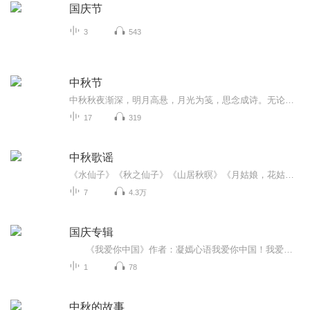
国庆节
3
543
中秋节
中秋秋夜渐深，明月高悬，月光为笺，思念成诗。无论天涯咫尺，此刻共沐清辉，团圆与守望，都化作心底最暖的灯火。
17
319
中秋歌谣
《水仙子》《秋之仙子》《山居秋暝》《月姑娘，花姑娘》《月儿圆圆》《秋风吹吹》
7
4.3万
国庆专辑
《我爱你中国》作者：凝嫣心语我爱你中国！我爱你春天蓬勃的秧苗；我爱你秋日金黄的硕果。我爱你中国！我爱你青松气质，我爱你红梅品格！我爱你家乡的甜蔗好像乳汁滋润着我的心窝。我爱你中国，我要把最美的歌儿献给你，我的母亲我的祖国。我爱你中国，我爱...
1
78
中秋的故事