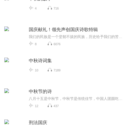
4
716
国庆献礼！领先声创国庆诗歌特辑
我们的民族是一个坚韧不拔的民族，历史给予我们的苦难都变成了闪着金光的勋章！我们的国家是一个龙腾虎跃的国家，那条巨龙正以不可阻挡之势崛起于神奇的东方！------------------------------------------------值此祖国70周年华诞之际，领先声创以诗歌向祖国献礼！用我们的声音、用我们的热血、用我们的灵魂诵读经典爱国篇章，歌颂我们的祖国！永远繁荣富强！
8
6076
中秋诗词集
10
7189
中秋节的诗
八月十五是中秋节，中秋节是传统佳节，中国人团圆吃月饼的日子，这个节日自古就有，所以留下了不少关于中秋节的诗
12
437
刑法国庆