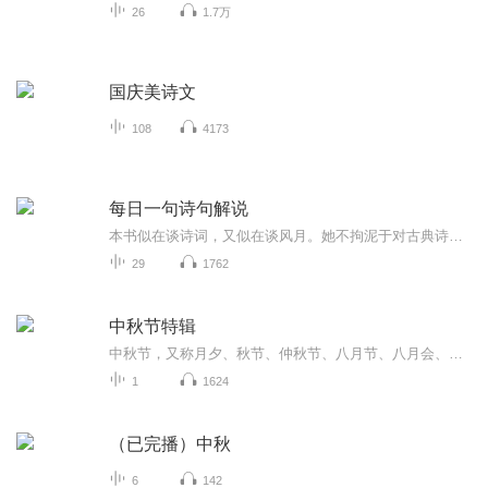
26
1.7万
国庆美诗文
108
4173
每日一句诗句解说
本书似在谈诗词，又似在谈风月。她不拘泥于对古典诗词字面的理解，也非传统意义上的简单赏析，而是一种风格独特、感情丰富的散文随笔。她用清丽、感性的笔调，配以优雅、飘逸的插图，描绘出一幕幕古典诗词背后唯美、动人的历史爱情画卷，引领读者倾听一段...
29
1762
中秋节特辑
中秋节，又称月夕、秋节、仲秋节、八月节、八月会、追月节、玩月节、拜月节、女儿节或团圆节，是流行于中国众多民族与汉字文化圈诸国的传统文化节日，时在农历八月十五；因其恰值三秋之半，故名，也有些地方将中秋节定在八月十六。[1-2] 中秋节始于唐朝...
1
1624
（已完播）中秋
6
142