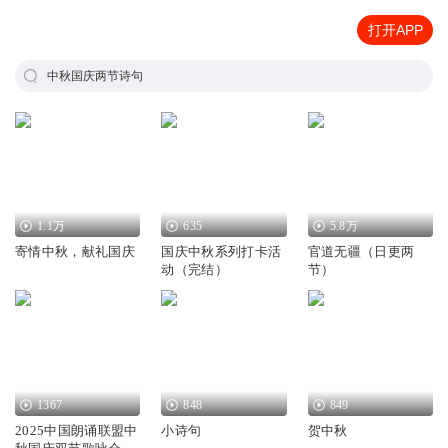
打开APP
中秋国庆两节诗句
1.1万
635
5.8万
寄情中秋，献礼国庆
国庆中秋系列打卡活
官道无疆（日更两
动（完结）
节）
1367
848
849
2025中国朗诵联盟中
小诗句
贺中秋