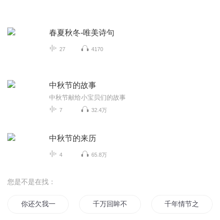
春夏秋冬-唯美诗句
27
4170
中秋节的故事
中秋节献给小宝贝们的故事
7
32.4万
中秋节的来历
4
65.8万
您是不是在找：
你还欠我一句我爱你
千万回眸不如一句你好
千年情节之三生三