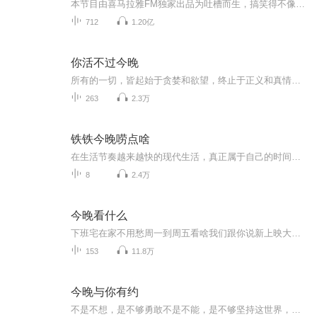
本节目由喜马拉雅FM独家出品为吐槽而生，搞笑得不像实力派！最奇葩、搞笑的社会新闻，最幽默、犀利的独家点评，生活中的常见问题+脑洞清奇的另类答案……给你“与时俱进+幽默减压”的双重快感没时间解释了，快上车！！
712
1.20亿
你活不过今晚
所有的一切，皆起始于贪婪和欲望，终止于正义和真情，因为有爱，所有的都能承受。十年后，有人等待，有人披荆斩棘地归来。
263
2.3万
铁铁今晚唠点啥
在生活节奏越来越快的现代生活，真正属于自己的时间在一点点的减少，甚至于烦恼和吐槽都被迫一次次的压在心底，静静地等待一个爆发的契机，正如“成年人的崩溃只在一瞬间”。节目主要对于高中、大学在校生以及初入职场的年轻人，也就是现在的新群体，希望...
8
2.4万
今晚看什么
下班宅在家不用愁周一到周五看啥我们跟你说新上映大片绝对不重样电视剧网剧开炮绝对犀利综艺！绝对心水推荐啊~喜欢记得订阅收听哟~
153
11.8万
今晚与你有约
不是不想，是不够勇敢不是不能，是不够坚持这世界，有太多的梦想看谁能迈出那勇敢的第一步假如你不够快乐，也不要把眉头深锁，人生本来就短暂，为什么还要栽培苦涩，打开尘封的门窗，让阳光雨露洒遍每个角落，走向生命的原野，让风儿熨平前额，博大可以稀...