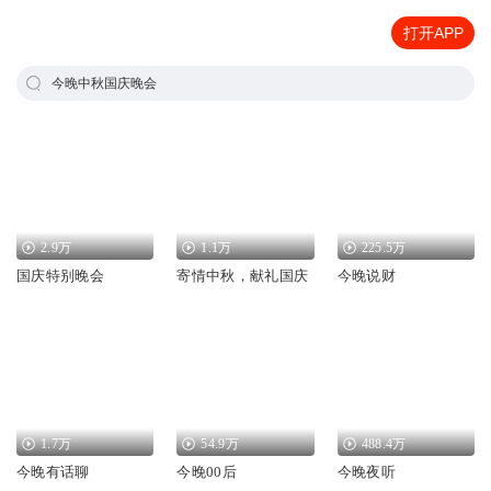
打开APP
今晚中秋国庆晚会
2.9万
1.1万
225.5万
国庆特别晚会
寄情中秋，献礼国庆
今晚说财
1.7万
54.9万
488.4万
今晚有话聊
今晚00后
今晚夜听