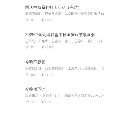
国庆中秋系列打卡活动（完结）
家国同庆时，双节共欢腾！本次国庆中秋系列打卡活动，邀你每日解锁多元演播精彩：以诗歌为笔，歌颂祖国山河壮阔与时代华章；清晨用温暖早安问候开启元气一天，深夜以温柔晚安声语卸下疲惫；更有风趣幽默的单口相声逗趣生活，经典耐品的评书细说古今故事。...
12
635
2025中国朗诵联盟中秋国庆双节歌咏会
总策划：凤雏生；总监制：静心；总导演：化虹；执行总监：莺子；执行导演：橙夏；主持人：静心、化虹、橙夏
37
1367
今晚不寂寞
寂寞的天涯，我寂寞的流浪，沧海桑田，几经轮回，谁人又知，我何时才能浪迹你的心里。惟有当流浪的脚步赶不上岁月的征途，与你相望，是抵达天涯的苍凉。 花开花落，明年花依旧。 人来人往，我蓦然回首，花开依旧，再回首，花凋零，我心依旧。虽是花开刹那，流星一瞬，无恒星永恒，但至少我可以把朝朝暮暮当做天长地久，把缱绻一时看作地老天荒。“念桥边红药，年年知为谁生”？ “多情自古伤离别，更那堪、冷落清秋节！今宵酒醒何处？杨柳岸、晓风残月。此去今年，应是良辰好景虚设，便纵有千种风情，更与何人说！” 便纵有千千心结，更与何人说啊？
285
1.7万
今晚倾下计
欢迎来到《今晚倾下计》！我是主持人谢老师coky，还有我的好搭档张总Janet。这是我们第一次开设这个节目，主要是因为我们俩实在太爱聊天了！在这里，我们会请来各行各业的朋友过来一起分享他们行业的故事与经验，以及分享一些有趣的书籍。希望在轻松愉快的...
29
925