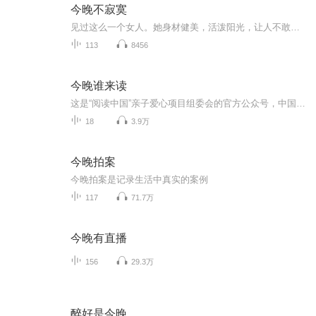
今晚不寂寞
见过这么一个女人。她身材健美，活泼阳光，让人不敢相信她已经结婚五年，是一个孩子的母亲了。之所以她能够越活越年轻，越活越精致，得益于她持之以恒的锻炼健身。每天早上晨跑一个小时，每周去两到三次健身房，几年如一日，从没有停歇。也正是因为她的这种自律，让她的不管是婚姻还是生活都越过越精彩。有句话说得很对：“女人身上的每一寸赘肉，其实都是向生活妥协的标志。”一个真正精致的女人，会热爱生活，热爱自己，她们不会因为结婚而懈怠，更不会允许自己身材变得臃肿。她们下得了厨房，也上得了厅堂。这样的女人，不仅自己会越活越精致，而且生活也会给予她们最好的馈赠。
113
8456
今晚谁来读
这是“阅读中国”亲子爱心项目组委会的官方公众号，中国最具原创力的儿童文学阅读公益平台，用中国故事凝聚中国家庭，给孩子内心最强大的支撑。各界娱乐、体育明星、文化名人作为出镜的嘉宾为孩子读故事；约请专家为家教解惑答疑；举办萌宝大赛和公益爱心...
18
3.9万
今晚拍案
今晚拍案是记录生活中真实的案例
117
71.7万
今晚有直播
156
29.3万
醉好是今晚