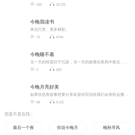
420
10.3万
今晚我读书
来点打赏，更多精彩。
75
4744
今晚睡不着
当一天的喧嚣归于沉寂，当一天的疲倦在夜风中散去，当你不愿舍去这难得的平静， 今晚睡不着的话，要不要和我一起看看这个世界？
2
282
今晚月亮好美
如果你也有故事想要分享欢迎你写信给我们会有机会播出你的故事邮箱120788603@qq.com
88
6.3万
您是不是在找：
最后一个夜晚
你说今晚月色那么美我说是的
晚秋寻风