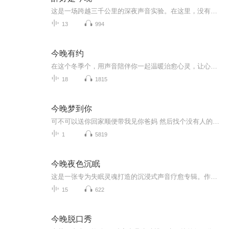
这是一场跨越三千公里的深夜声音实验。在这里，没有客套的社交辞令，没有体面的职场介绍。我们通过一根跨洋信号线，连通两个时区的酒精浓度。酒精是我们的通讯协议，而三千公里的时差，刚好够我们把职场面具丢进杯里，等一个查无此人的回声。如果你也刚好...
13
994
今晚有约
在这个冬季个，用声音陪伴你一起温暖治愈心灵，让心中的希望闪耀成光，去照亮每一个黑夜和你的梦想。
18
1815
今晚梦到你
可不可以送你回家顺便带我见你爸妈 然后找个没有人的地方让我把心里的话都讲给你听
1
5819
今晚夜色沉眠
这是一张专为失眠灵魂打造的沉浸式声音疗愈专辑。作为一名新手主播，我将用“耳畔月光”的声线，融合细腻的情感演绎，为你编织一段段柔软治愈的睡前旅程。每期精选舒缓散文、诗意故事和冥想絮语，辅以空灵钢琴旋律，让紧绷的神经逐渐松弛，带你潜入深度安...
15
622
今晚脱口秀