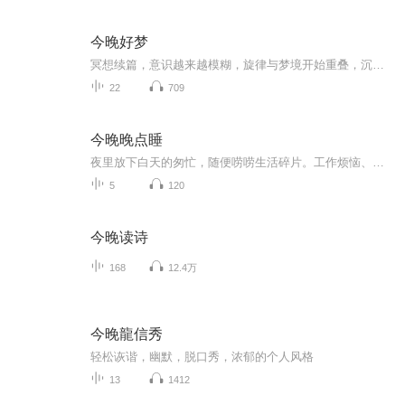
今晚好梦
冥想续篇，意识越来越模糊，旋律与梦境开始重叠，沉眠已至，一切都好。
22
709
今晚晚点睡
夜里放下白天的匆忙，随便唠唠生活碎片。工作烦恼、细碎情绪、人间百态都在这里。不用紧绷，安安静静相伴，陪你等候睡意到来。
5
120
今晚读诗
168
12.4万
今晚龍信秀
轻松诙谐，幽默，脱口秀，浓郁的个人风格
13
1412