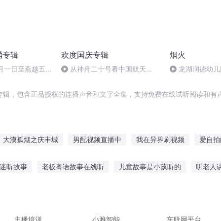
诵专辑
欢度国庆专辑
烟火
十月一日至燕越五
从神舟二十号看中国航天
龙湖润德幼儿园
赋》组律18首
的“隐形实力”
7日 20:04 
诵
晴
专辑，包含正品授权的连播声音和文字全集，支持免费在线试听阅读和有声
大漠孤烟之庆丰城
男配视频直播中
我在异界刷视频
爱自拍
抖音之死亡短视频
发个视频到异界
烽烟影视圈
我的视频能提
沉迷听故事
老板粤语故事在线听
儿童故事是小孩听的
听老人
庆儿女
我看视频有奖励
美漫里的视频博主
故事好物分享
听网友感情故事的软件
野马江湖故事在线听
听
早上适合听什么故事
李昊听故事哭了
主播培训
小雅智能
车联网平台