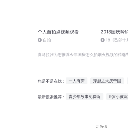
个人自拍点视频观看
2018国庆吟
自拍
18《己卯
日罹狴犴有感而
文天祥 自由吟
喜马拉雅为您推荐今年国庆怎么拍烟火视频的精选
一人有庆
穿越之大庆帝国
您是不是在找：
穿成虐猫视频的主角怎么办
青少年故事免费听
9岁小孩
最新搜索推荐：
大庆皇太子
庆云传奇
重
听黄帝的故事有哪些
儿童听
鸭子坐着听故事简笔画
女生
云剪辑