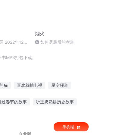
烟火
 2022年12月
如何尽最后的孝道
对艾灸技术的思考 纪
书MP3打包下载。
的猫
喜欢就拍电视
星空频道
取能力
万界短视频系统
我穿越到了女频
讲过春节的故事
听王奶奶讲历史故事
张杰讲睡前故事在线听
听老鼠倾诉的猫故事
手机端
企业版