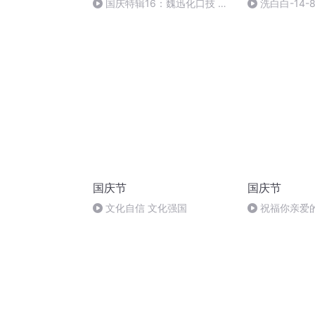
国庆特辑16：魏迅化口技 二
洗白白-14-8
胡 东方红+一般唱法和原生态
国庆节
国庆节
文化自信 文化强国
祝福你亲爱