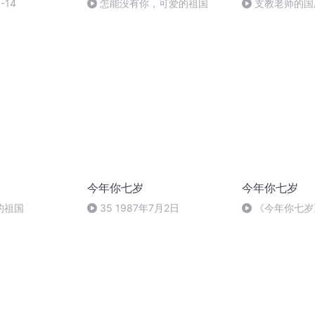
-14
怎能没有你，可爱的祖国
支教老师的国
今年你七岁
今年你七岁
的祖国
35 1987年7月2日
《今年你七岁》
日