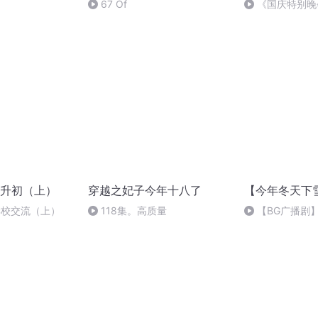
）
67 Of
《国庆特别晚
升初（上）
穿越之妃子今年十八了
【今年冬天下
学校交流（上）
118集。高质量
【BG广播剧
吗*下期