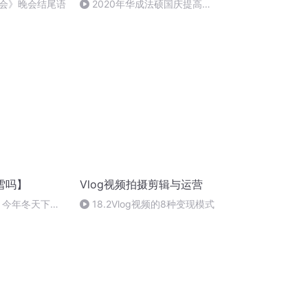
会》晚会结尾语
2020年华成法硕国庆提高班
法制史马志冰 (12)
雪吗】
Vlog视频拍摄剪辑与运营
】今年冬天下雪
18.2Vlog视频的8种变现模式