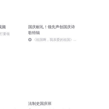
视频
国庆献礼！领先声创国庆诗
歌特辑
打要领
《祖国啊，我亲爱的祖国》温
婉
法制史国庆班