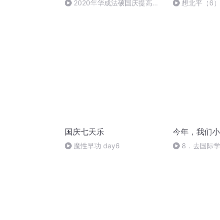
2020年华成法硕国庆提高班
想北平（6
刑法陈 (26)
国庆七天乐
今年，我们小
魔性早功 day6
8．去国际