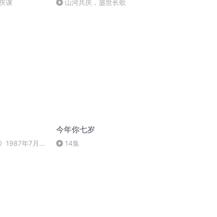
庆课
山河共庆，盛世长歌
今年你七岁
1987年7月2
14集