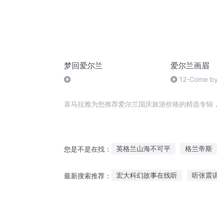
梦回爱尔兰
爱尔兰画眉
12-Come by 
喜马拉雅为您推荐爱尔兰国庆旅游价格的精选专辑
英格兰山海不可平
格兰帝斯
您是不是在找：
格兰蒂亚
艾德格兰
玫瑰
宏大科幻故事在线听
听张震
最新搜索推荐：
英格兰小乡绅
瓦罗兰世界之
故事会民间故事大全听
恐怖