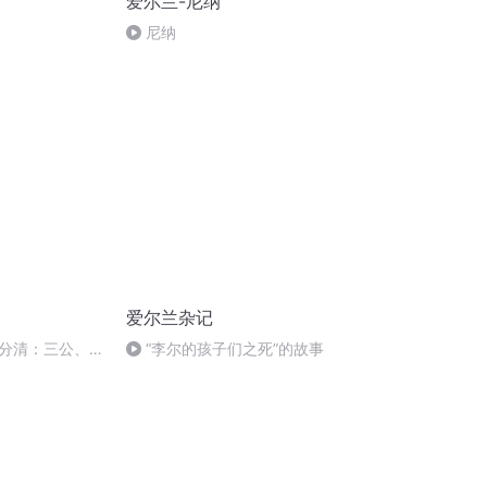
爱尔兰-尼纳
尼纳
爱尔兰杂记
分清：三公、九
“李尔的孩子们之死”的故事
处…