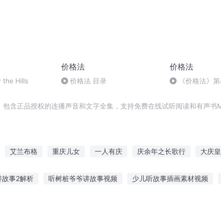
价格法
价格法
the Hills
价格法 目录
《价格法》第
，包含正品授权的连播声音和文字全集，支持免费在线试听阅读和有声书M
艾兰布格
重庆儿女
一人有庆
庆余年之长歌行
大庆皇
上的英格兰
庆云传奇
修真英格兰
格陵兰以北
一颗心的价
讲故事2解析
听树桩爷爷讲故事视频
少儿听故事插画素材视频
旅
故事集在线听
青雪故事鬼故事在线听
怎么评价幼儿喜欢听故事