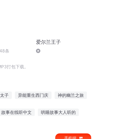
爱尔兰王子
48条
P3打包下载。
太子
异能重生西门庆
神的幽兰之旅
格
穿越之大庆帝国
迷雾英格兰
故事在线听中文
哄睡故事大人听的
听故事入睡的软件app
手机端