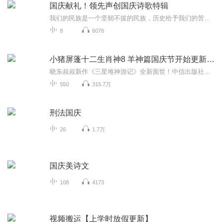
国庆献礼！领先声创国庆诗歌特辑
我们的民族是一个坚韧不拔的民族，历史给予我们的苦难都变成了闪着金光的勋章！我们的国家是一个龙腾虎跃的国家，那条巨龙正以不可阻挡之势崛起于神奇的东方！------------------------------------------------值此祖国70周年华诞之际，领先声创以诗歌向祖国献礼！用我们的声音、用我们的热血、用我们的灵魂诵读经典爱国篇章，歌颂我们的祖国！永远繁荣富强！
8
6076
小猪屏蓬十二生肖神8 羊神篇国庆节开始更新啦！
晓东叔叔新作《三星堆神游记》全新面世！中信出版社出版！京东当当淘宝均有售！点蓝色字收听——《小猪屏蓬爆笑日记2024》《小猪屏蓬爆笑日记2》《小猪屏蓬爆笑日记1》让你笑得喘不上气！《我进故宫当富翁——小猪屏蓬故宫财商笔记》教你成为大富翁！《小...
550
315.7万
刑法国庆
26
1.7万
国庆美诗文
108
4173
视频搬运【上学时放假更新】