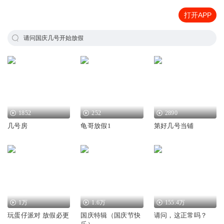
打开APP
请问国庆几号开始放假
1852
252
2890
几号房
龟哥放假1
第好几号当铺
1万
1.6万
155.4万
玩蛋仔派对 放假必更
国庆特辑（国庆节快
请问，这正常吗？