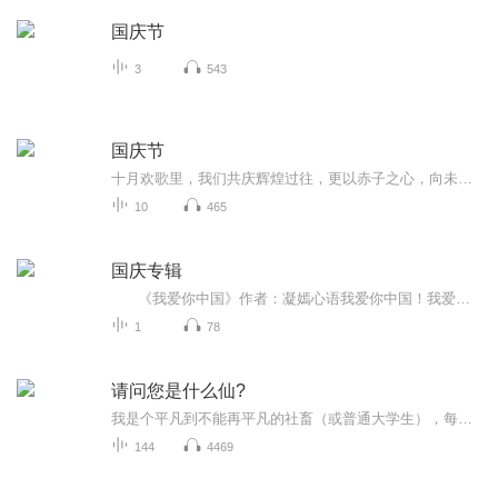
国庆节
3
543
国庆节
十月欢歌里，我们共庆辉煌过往，更以赤子之心，向未来书写滚烫的誓言——这盛世，值得我们以热爱相拥。
10
465
国庆专辑
《我爱你中国》作者：凝嫣心语我爱你中国！我爱你春天蓬勃的秧苗；我爱你秋日金黄的硕果。我爱你中国！我爱你青松气质，我爱你红梅品格！我爱你家乡的甜蔗好像乳汁滋润着我的心窝。我爱你中国，我要把最美的歌儿献给你，我的母亲我的祖国。我爱你中国，我爱...
1
78
请问您是什么仙?
我是个平凡到不能再平凡的社畜（或普通大学生），每天过着996、挤地铁、吃外卖的“社畜人生”，直到某天深夜——加班回家的路上，我抬头看见一道身影划破夜空，像鸟儿一样轻盈地飞过楼宇之间。那一刻，我的大脑当场死机：“卧槽？现在神仙还能在天上飞？这...
144
4469