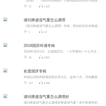
《原创》：《国庆特别晚会》为展现国庆的喜庆与祖国的深情我将以具体的场景切入从清晨升旗的庄严到街头巷尾的欢庆到历史与当下的交融，用优美的笔触传递对祖国的热爱与自豪！用诗歌和情感美文形式，歌颂祖国的繁荣富强，祝人民幸福安康！
12
2.9万
请问脾虚湿气重怎么调理
《请问脾虚湿气重怎么调理》专辑，带你科学应对脾虚湿气问题！10个免费音频，系统讲解调理方法，干货满满。付费音频深入剖析，提供个性化指导。别再“湿”在起，快来学习，做自己的健康“脾”官！
1
12
2018国庆吟诵专辑
2018年10月1日，正值国庆日。一大早看到一个公号文章，正是文天祥的《己卯十月一日至燕越五日罹狴犴有感而赋》。当然，彼十一非当今的十一。不过数字的巧合还是让人感触，今天拿来读一读，体味一番历史英杰的民族情怀，恰也当时。 根据诗题来看，这组诗是写于十月一日至十月五日之间，是文天祥被俘之后所作，这些诗作不仅有凛凛正气，更也能看的到他百端交集的复杂情感。另一首于右任先生的《望大陆》，微信公号有称《望乡》，一句“山之上国之殇”荡气回肠，一并兴起拿来读了一读。仓促间多有瑕疵...
38
2592
欢度国庆专辑
本辑以诗歌和歌颂祖国文章为主，金秋十月，丹桂飘香，在这个充满丰收喜悦的季节里，我们满怀激动和自豪，迎来了中华人民共和国76周年华诞。这不仅是一个庄重的纪念日，更是全体中华儿女共同欢庆的盛大的节日，承载着深厚的民族情感和历史意义.
167
6788
请问脾虚湿气重怎么调理好
请问脾虚湿气重怎么调理好脾虚湿气重？老中医都夸的调理攻略来了 最近是不是总觉得身体沉甸甸的，像被灌了铅？早上起床头发油、脸浮肿，舌头边上一圈齿痕，大便黏马桶冲不干净……别怀疑，这就是当代打工人经典症状——脾虚湿气重。别急着找代购买网红...