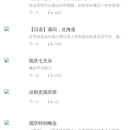
在这里我可以搬运任何视频，比较喜欢搬运一些奇葩视频，想搬运什么视频，可以在评论区评论或私聊，如有侵权请告诉我，谢谢
74
3228
【日语】请问，北海道
本节目是由中国人和日本人共同提供的多语言节目。通过本节目，听众朋友们可以更加了解北海道。同时，本节目也可以作为日语、中文学习的教材使用！ 节目的MC是“超喜欢北海道的中文初学者日本人SHU”和“日语初学者的中国人小王”。快来和我们一起学习日语，同时慢慢了解北海道吧！ 我们的微信公众号是：介绍日本【INTROJAPAN】
16
7706
国庆七天乐
魔性早功练习
10
1518
法制史国庆班
12
1万
国庆特别晚会