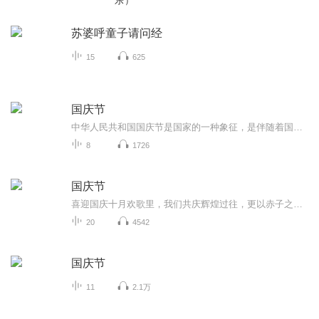
乐）
苏婆呼童子请问经
15
625
国庆节
中华人民共和国国庆节是国家的一种象征，是伴随着国家的出现而出现的。让我们用诗歌朗诵歌颂祖国的繁荣富强，国泰民安。
8
1726
国庆节
喜迎国庆十月欢歌里，我们共庆辉煌过往，更以赤子之心，向未来书写滚烫的誓言——这盛世，值得我们以热爱相拥。
20
4542
国庆节
11
2.1万