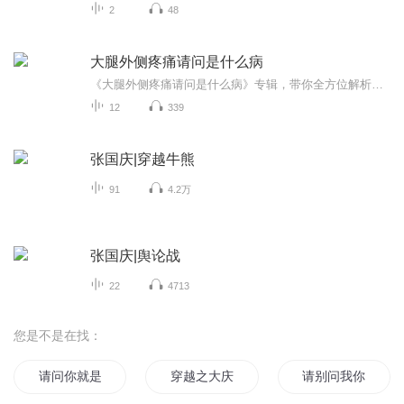
2
48
大腿外侧疼痛请问是什么病
《大腿外侧疼痛请问是什么病》专辑，带你全方位解析大腿外侧疼痛之谜！11个音频，10个免费，1个付费，系统讲解疼痛成因及缓解方法。健康管理师倾情献声，专业且幽默，让你轻松了解疼痛背后的秘密！快来收听，告别疼痛，重拾健康！健康生活疼痛科普
12
339
张国庆|穿越牛熊
91
4.2万
张国庆|舆论战
22
4713
您是不是在找：
请问你就是大道吗
穿越之大庆帝国
请别问我你是谁