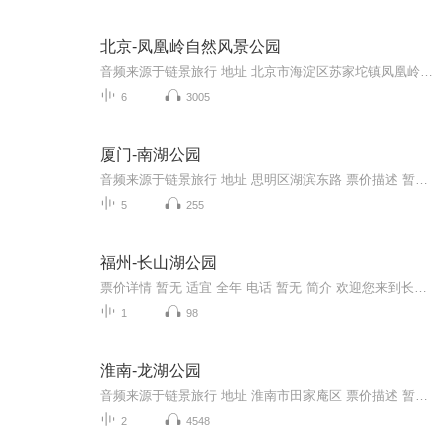
北京-凤凰岭自然风景公园
音频来源于链景旅行 地址 北京市海淀区苏家坨镇凤凰岭路19号 票价描述 暂无 开放时间 暂无 乘车信息 暂无
6
3005
厦门-南湖公园
音频来源于链景旅行 地址 思明区湖滨东路 票价描述 暂无 开放时间 全天开放 乘车信息 暂无
5
255
福州-长山湖公园
票价详情 暂无 适宜 全年 电话 暂无 简介 欢迎您来到长山湖公园！现在我为您解说这里的基本情况——公园面积约118亩，水面面积约80亩。作为一个湖边的公园，这里湖因山美，山因湖秀。匠心独运的设计，精雕细凿的装点，使长山湖成为了一颗海边的明珠。这是...
1
98
淮南-龙湖公园
音频来源于链景旅行 地址 淮南市田家庵区 票价描述 暂无 开放时间 全天 乘车信息 公共汽车3、110、127、到公园前门；公共汽车3、110、127、到北海后门。地址：淮南市西城区文津街1号
2
4548