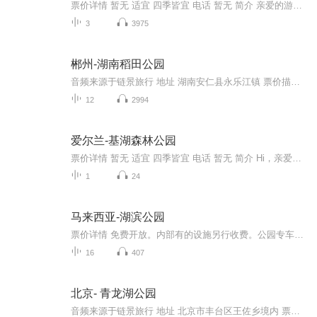
票价详情 暂无 适宜 四季皆宜 电话 暂无 简介 亲爱的游客朋友您好，今天您有幸来到这个旅游的胜地翠湖公园景区，今天就由我为您讲解，让您的这场旅行轻松愉快，好了，我们在走进景区之前先简单的了解一下翠湖公园景区吧。翠湖公园位于昆明市区的螺峰山下，...
3
3975
郴州-湖南稻田公园
音频来源于链景旅行 地址 湖南安仁县永乐江镇 票价描述 暂无 开放时间 全天开放 乘车信息 乘2路车在稻田公园下车即到。
12
2994
爱尔兰-基湖森林公园
票价详情 暂无 适宜 四季皆宜 电话 暂无 简介 Hi，亲爱的朋友，我们现在来到的就是景色迷人，空气清新的基湖森林公园了。基湖森林公园位于爱尔兰罗斯康芒郡的境内，处在基湖南岸，占地面积达八百英亩，正式开放于1972年。这座森林公园是罗斯康芒郡最大的旅...
1
24
马来西亚-湖滨公园
票价详情 免费开放。内部有的设施另行收费。公园专车每人收费1林吉特。 适宜 全年 电话 暂无 简介 亲爱的游客朋友，很荣幸可以为您讲解，现在您来到的地方就是吉隆坡湖滨公园。湖滨公园位于吉隆坡的心脏地带，是吉隆坡最知名的观光景点之一，也是吉隆坡最...
16
407
北京- 青龙湖公园
音频来源于链景旅行 地址 北京市丰台区王佐乡境内 票价描述 20元 开放时间 3月至11月 7:30-18:00；12月至次年2月 8:00 乘车信息 交通信息：大红门乘978线，途经六里桥，直达青龙湖公园终点站六里桥乘321路、983路、339路、458路、459路公交到南宫转978路到...