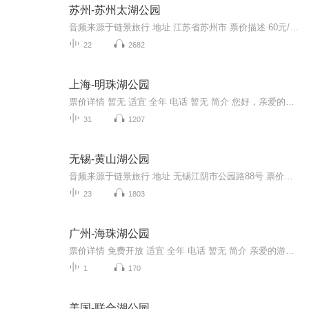
苏州-苏州太湖公园
音频来源于链景旅行 地址 江苏省苏州市 票价描述 60元/人 开放时间 9:00-16:30 乘车信息 暂无
22
2682
上海-明珠湖公园
票价详情 暂无 适宜 全年 电话 暂无 简介 您好，亲爱的朋友，下面咱们要一起游览的就是明珠湖公园。明珠湖公园位于崇明岛的西南角，它是崇明岛西部水上游乐度假的主要区域，也是国家级的生态旅游示范区。一起走进公园去看看吧。公园里最重要的景观就是明珠...
31
1207
无锡-黄山湖公园
音频来源于链景旅行 地址 无锡江阴市公园路88号 票价描述 暂无 开放时间 全天 乘车信息 交通信息：乘江阴8路公交车到黄山湖公园站下车即可到达。
23
1803
广州-海珠湖公园
票价详情 免费开放 适宜 全年 电话 暂无 简介 亲爱的游客朋友，欢迎您来到海珠湖公园观光，我是链景旅行的在线导游进入景区前，我先向您简要地介绍一下海珠湖公园。海珠湖公园位于广州城市新中轴的南段，公园面积2248.3亩，绿化配套用地825.7亩。海珠湖公...
1
170
美国-联合湖公园