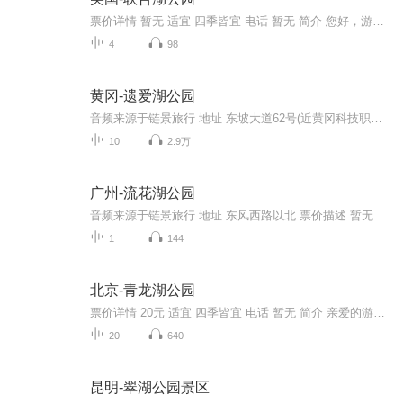
票价详情 暂无 适宜 四季皆宜 电话 暂无 简介 您好，游客朋友，现在我们来到的是联合湖公园。联合湖公园坐落于西雅图联合湖的南部，于2010年对游客开放，建造的目的就是为市民提供更多的公共空间和娱乐空间。联合湖公园连接了公园周边的区域，将绿色的空间...
4
98
黄冈-遗爱湖公园
音频来源于链景旅行 地址 东坡大道62号(近黄冈科技职业学院) 票价描述 免费开放 开放时间 全天开放 乘车信息 暂无
10
2.9万
广州-流花湖公园
音频来源于链景旅行 地址 东风西路以北 票价描述 暂无 开放时间 6:00-22:00 乘车信息 1. 乘15路公交车流花路站下进北门。2. 乘坐12、15、31、38、42、103、181、186、202路公交车少年宫站下进南门。3. 乘坐地铁二号线在越秀公园站下，往西步行500米。
1
144
北京-青龙湖公园
票价详情 20元 适宜 四季皆宜 电话 暂无 简介 亲爱的游客朋友，您现在来到的是北京青龙湖公园，感谢您使用链景旅行APP，下面就由链景小秘书伴您游览，希望青龙湖的美景可以洗去您旅途路上的疲惫。 青龙湖公园位于京郊丰台区王佐镇境内，这公园地处碧波万顷...
20
640
昆明-翠湖公园景区