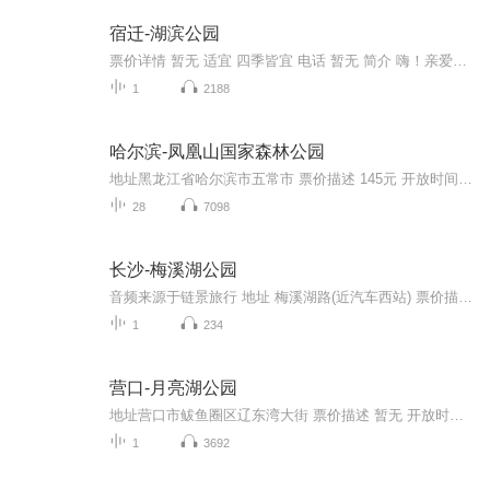
宿迁-湖滨公园
票价详情 暂无 适宜 四季皆宜 电话 暂无 简介 嗨！亲爱的游客朋友，您好！欢迎您来到美丽的宿迁湖滨公园！宿迁湖滨公园从南到北由园林文化体验区、中心水景区、嬉戏谷动漫王国、湖滨浴场四部分组成。其中，园林文化体验区共有18个主题园，个个特色鲜明、富...
1
2188
哈尔滨-凤凰山国家森林公园
地址黑龙江省哈尔滨市五常市 票价描述 145元 开放时间 9：00-22：00 乘车信息 暂无 音频来源于链景旅行
28
7098
长沙-梅溪湖公园
音频来源于链景旅行 地址 梅溪湖路(近汽车西站) 票价描述 暂无 开放时间 全天开放 乘车信息 暂无
1
234
营口-月亮湖公园
地址营口市鲅鱼圈区辽东湾大街 票价描述 暂无 开放时间 全天 乘车信息 暂无 音频来源于链景旅行
1
3692