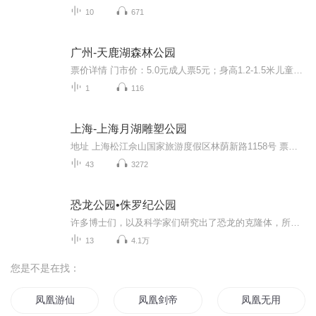
10
671
广州-天鹿湖森林公园
票价详情 门市价：5.0元成人票5元；身高1.2-1.5米儿童、60-64岁老人半票；身高1.2米以下儿童、65岁及以上老人免票。 适宜 全年 电话 暂无 简介 好山好水好风光，亲爱的游客朋友，欢迎您来到天鹿湖森林公园。咱们先来说说这天鹿湖的由来。要说天鹿湖，就先...
1
116
上海-上海月湖雕塑公园
地址 上海松江佘山国家旅游度假区林荫新路1158号 票价描述 120元/成人 开放时间 9:00-17:00（全年开放） 乘车信息 乘车路线：①自驾车：延安高架→G50高速→赵巷出口下→（左转）沿嘉松南路→（右转）林荫新路→直行2公里即到 ②免费旅游巴士：佘山国家旅游度假区内公交站点搭乘免费旅游巴士可到达园区 ③公共自行车：佘山国家旅游度假区内公共交通站点及景区免费租借 ④地铁：9号线佘山站换乘92路月湖雕塑公园站下 景点地址：上海松江佘山国家旅游度假区林荫新路1158号 音频来源于链景旅行
43
3272
恐龙公园•侏罗纪公园
许多博士们，以及科学家们研究出了恐龙的克隆体，所以我开了一个叫做侏罗纪公园的恐龙公园，把这些恐龙克隆体放在它们地盘。游客们来参观。但是却又重重难关在等待着我们，我们要一步一步地去打败重重困难。让我们的侏罗纪公园更加的火热起来，让现代的人...
13
4.1万
您是不是在找：
凤凰游仙
凤凰剑帝
凤凰无用