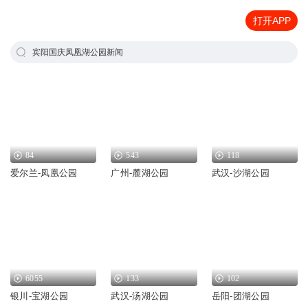
打开APP
宾阳国庆凤凰湖公园新闻
84
543
118
爱尔兰-凤凰公园
广州-麓湖公园
武汉-沙湖公园
6055
133
102
银川-宝湖公园
武汉-汤湖公园
岳阳-团湖公园