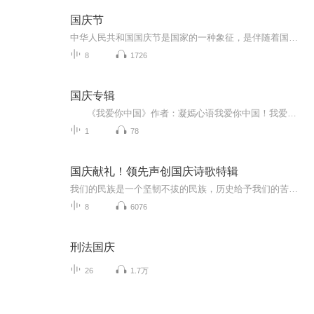
国庆节
中华人民共和国国庆节是国家的一种象征，是伴随着国家的出现而出现的。让我们用诗歌朗诵歌颂祖国的繁荣富强，国泰民安。
8
1726
国庆专辑
《我爱你中国》作者：凝嫣心语我爱你中国！我爱你春天蓬勃的秧苗；我爱你秋日金黄的硕果。我爱你中国！我爱你青松气质，我爱你红梅品格！我爱你家乡的甜蔗好像乳汁滋润着我的心窝。我爱你中国，我要把最美的歌儿献给你，我的母亲我的祖国。我爱你中国，我爱...
1
78
国庆献礼！领先声创国庆诗歌特辑
我们的民族是一个坚韧不拔的民族，历史给予我们的苦难都变成了闪着金光的勋章！我们的国家是一个龙腾虎跃的国家，那条巨龙正以不可阻挡之势崛起于神奇的东方！------------------------------------------------值此祖国70周年华诞之际，领先声创以诗歌向祖国献礼！用我们的声音、用我们的热血、用我们的灵魂诵读经典爱国篇章，歌颂我们的祖国！永远繁荣富强！
8
6076
刑法国庆
26
1.7万