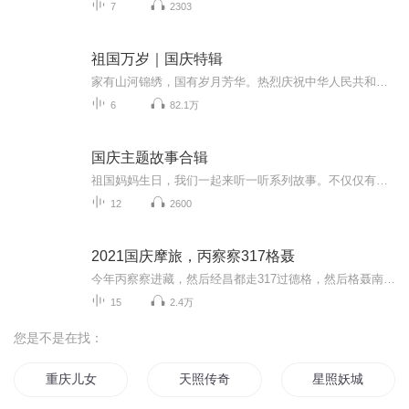
7
2303
祖国万岁｜国庆特辑
家有山河锦绣，国有岁月芳华。热烈庆祝中华人民共和国成立73周年！
6
82.1万
国庆主题故事合辑
祖国妈妈生日，我们一起来听一听系列故事。不仅仅有《我的祖国》，还有红军故事，也有关于战争的故事，让大家体会到和平年代的不易。
12
2600
2021国庆摩旅，丙察察317格聂
今年丙察察进藏，然后经昌都走317过德格，然后格聂南线，最后沙溪古镇收尾。
15
2.4万
您是不是在找：
重庆儿女
天照传奇
星照妖城