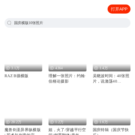
打开APP
国庆横版10张照片
3.1万
4364
1.4万
RAZ B级横版
理解一张照片：约翰·
吴晓波时间：40张照
伯格论摄影
片，说激荡40
年-2017
28.2万
1.2万
1.6万
魔兽剑圣异界纵横版
姐，火了/穿越平行空
国庆特辑（国庆节快