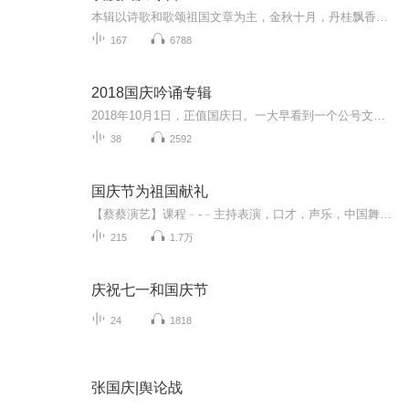
本辑以诗歌和歌颂祖国文章为主，金秋十月，丹桂飘香，在这个充满丰收喜悦的季节里，我们满怀激动和自豪，迎来了中华人民共和国76周年华诞。这不仅是一个庄重的纪念日，更是全体中华儿女共同欢庆的盛大的节日，承载着深厚的民族情感和历史意义.
167
6788
2018国庆吟诵专辑
2018年10月1日，正值国庆日。一大早看到一个公号文章，正是文天祥的《己卯十月一日至燕越五日罹狴犴有感而赋》。当然，彼十一非当今的十一。不过数字的巧合还是让人感触，今天拿来读一读，体味一番历史英杰的民族情怀，恰也当时。 根据诗题来看，这组诗是写于十月一日至十月五日之间，是文天祥被俘之后所作，这些诗作不仅有凛凛正气，更也能看的到他百端交集的复杂情感。另一首于右任先生的《望大陆》，微信公号有称《望乡》，一句“山之上国之殇”荡气回肠，一并兴起拿来读了一读。仓促间多有瑕疵...
38
2592
国庆节为祖国献礼
【蔡蔡演艺】课程﹣-﹣主持表演，口才，声乐，中国舞，民族舞。独特的小舞台，专业的录音棚，每一位同学都能成为优秀的小明星。独特的教学模式，轻松上课，快乐学习！知名主持人，舞蹈家，高级教师任职授课！江南总校：河沟街42号三楼 18545856430江北分校...
215
1.7万
庆祝七一和国庆节
24
1818
张国庆|舆论战