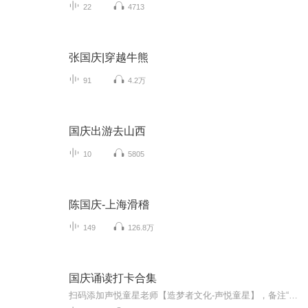
22
4713
张国庆|穿越牛熊
91
4.2万
国庆出游去山西
10
5805
陈国庆-上海滑稽
149
126.8万
国庆诵读打卡合集
扫码添加声悦童星老师【造梦者文化-声悦童星】，备注“诵读打卡”报名，已添加好友的，直接发送“诵读打卡”报名，报名成功后进入社群。