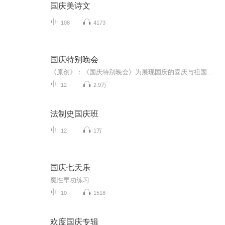
国庆美诗文
108
4173
国庆特别晚会
《原创》：《国庆特别晚会》为展现国庆的喜庆与祖国的深情我将以具体的场景切入从清晨升旗的庄严到街头巷尾的欢庆到历史与当下的交融，用优美的笔触传递对祖国的热爱与自豪！用诗歌和情感美文形式，歌颂祖国的繁荣富强，祝人民幸福安康！
12
2.9万
法制史国庆班
12
1万
国庆七天乐
魔性早功练习
10
1518
欢度国庆专辑