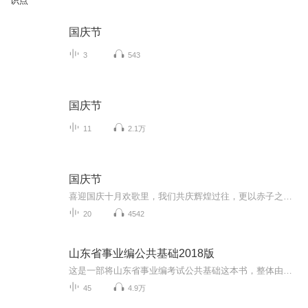
识点
国庆节
3
543
国庆节
11
2.1万
国庆节
喜迎国庆十月欢歌里，我们共庆辉煌过往，更以赤子之心，向未来书写滚烫的誓言——这盛世，值得我们以热爱相拥。
20
4542
山东省事业编公共基础2018版
这是一部将山东省事业编考试公共基础这本书，整体由有声书的形式呈现出来，方便那些没时间背书的考生，可以边走边听，选自最新的2018年版，内容比较全，多有不足之处，望多海涵。
45
4.9万