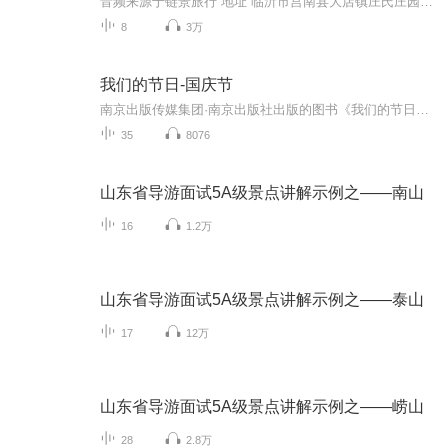
音频来源于链景旅行 地址 临沂市莒南县大店镇庄氏庄园 票价描述 暂无 开放时间 7:00-17:00 乘车信息 暂无
8
3万
我们的节日-国庆节
南京出版传媒集团·南京出版社出版的图书《我们的节日》通过对中国节日文化和节日意义进行深度的挖掘，面向青少年群体构建独具特色的栏目内容，以此丰富春节、元宵节、清明节、端午节、七夕节、中秋节、重阳节等传统节日；六一节、教师节、国庆节等新兴节日的文化内涵和表现形式。促进青少年形成新的节日习俗，提升节日仪式感、认同感。音频作品由金陵朗读者联盟志愿者朗诵，南京音像出版社、金陵图书馆联合制作。
35
8076
山东省导游面试5A级景点讲解示例之——南山
16
1.2万
山东省导游面试5A级景点讲解示例之——泰山
17
12万
山东省导游面试5A级景点讲解示例之——崂山
28
2.8万