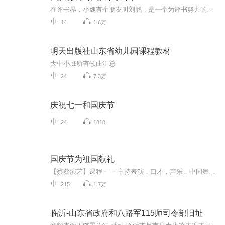
在评书界，小魏有个朋友叫刘鹏，是一个为评书努力的小伙子。在2021年国庆期间，他想弄个特辑，便烦劳我给他录个爱国题材的评书小段儿。这种事情，不是特殊情况，小魏一般不会拒绝，也就给其录了一个《鲁迅踢鬼》，等他传完，我再传到我的专辑里。另外，小...
14
1.6万
明天出版社山东省幼儿园课程教材
大中小班所有歌曲汇总
24
7.3万
庆祝七一和国庆节
24
1818
国庆节为祖国献礼
【蔡蔡演艺】课程﹣-﹣主持表演，口才，声乐，中国舞，民族舞。独特的小舞台，专业的录音棚，每一位同学都能成为优秀的小明星。独特的教学模式，轻松上课，快乐学习！知名主持人，舞蹈家，高级教师任职授课！江南总校：河沟街42号三楼 18545856430江北分校...
215
1.7万
临沂-山东省政府和八路军115师司令部旧址