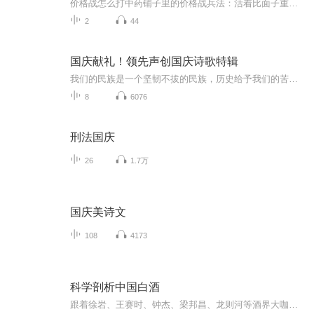
价格战怎么打中药铺子里的价格战兵法：活着比面子重要 （开头故事） 巷子口两家药店同天开业。张掌柜把当归标价60块，李老板反手挂出"全场五折"的招牌。三个月后经过，张记招牌已经换成沙县小吃。这年头连同仁堂都开始发满减券，价格战早不是选择题...
2
44
国庆献礼！领先声创国庆诗歌特辑
我们的民族是一个坚韧不拔的民族，历史给予我们的苦难都变成了闪着金光的勋章！我们的国家是一个龙腾虎跃的国家，那条巨龙正以不可阻挡之势崛起于神奇的东方！------------------------------------------------值此祖国70周年华诞之际，领先声创以诗歌向祖国献礼！用我们的声音、用我们的热血、用我们的灵魂诵读经典爱国篇章，歌颂我们的祖国！永远繁荣富强！
8
6076
刑法国庆
26
1.7万
国庆美诗文
108
4173
科学剖析中国白酒
跟着徐岩、王赛时、钟杰、梁邦昌、龙则河等酒界大咖，了解不一样的中国白酒。