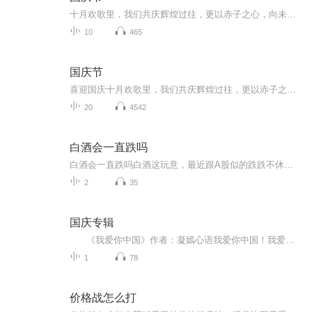
十月欢歌里，我们共庆辉煌过往，更以赤子之心，向未来书写滚烫的誓言——这盛世，值得我们以热爱相拥。
10
465
国庆节
喜迎国庆十月欢歌里，我们共庆辉煌过往，更以赤子之心，向未来书写滚烫的誓言——这盛世，值得我们以热爱相拥。
20
4542
白酒会一直跌吗
白酒会一直跌吗白酒这玩意，最近跟A股似的跌跌不休，搞得跟年前抢不到茅台那会儿判若两人。但您要是问我白酒会不会一直栽跟头，那得跟老中医把脉似的，得掰开揉碎了看五脏六腑。咱们今天不用K线图说事，就用人人都懂的养生道理来盘盘这个局。先说这消费升...
2
35
国庆专辑
《我爱你中国》作者：凝嫣心语我爱你中国！我爱你春天蓬勃的秧苗；我爱你秋日金黄的硕果。我爱你中国！我爱你青松气质，我爱你红梅品格！我爱你家乡的甜蔗好像乳汁滋润着我的心窝。我爱你中国，我要把最美的歌儿献给你，我的母亲我的祖国。我爱你中国，我爱...
1
78
价格战怎么打