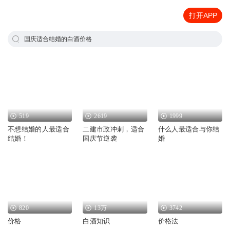
打开APP
国庆适合结婚的白酒价格
519
2619
1999
不想结婚的人最适合
二建市政冲刺，适合
什么人最适合与你结
结婚！
国庆节逆袭
婚
820
13万
3742
价格
白酒知识
价格法