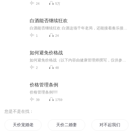
24
5万
白酒能否继续狂欢
白酒能否继续狂欢 白酒这场千年老局，还能接着奏乐接着舞吗？最近网上有个热梗叫"中国人的血液里流淌着白酒"，虽是玩笑话，却道出了酒文化深入骨髓的事实。从商周时期的青铜酒器到唐诗宋词里的"葡萄美酒夜光杯"，白酒就像一位穿越千年的老戏骨，始终在国...
1
24
如何避免价格战
如何避免价格战（以下内容由健康管理师撰写，仅供参考。中医调理需辨证施治，具体用药请遵医嘱） 《做生意别学"3块9包邮"：中医智慧教你避免价格战》 小区门口两家药店打架：A店鸡蛋促销价5毛一个，B店立刻挂出"4毛五限时抢"。不出三个月，两家店开...
2
48
价格管理条例
价格管理条例!!!!
39
1759
您是不是在找：
天价宠婚老公不可以
天价二婚妻
对不起我们不合适