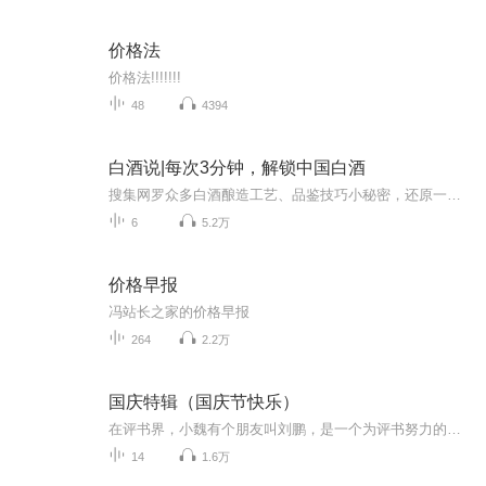
价格法
价格法!!!!!!!
48
4394
白酒说|每次3分钟，解锁中国白酒
搜集网罗众多白酒酿造工艺、品鉴技巧小秘密，还原一杯真实的中国白酒。感谢茅台公众号、源坤公众号、酱酒公众号、等各大白酒专业公众号的知识支持。
6
5.2万
价格早报
冯站长之家的价格早报
264
2.2万
国庆特辑（国庆节快乐）
在评书界，小魏有个朋友叫刘鹏，是一个为评书努力的小伙子。在2021年国庆期间，他想弄个特辑，便烦劳我给他录个爱国题材的评书小段儿。这种事情，不是特殊情况，小魏一般不会拒绝，也就给其录了一个《鲁迅踢鬼》，等他传完，我再传到我的专辑里。另外，小...
14
1.6万