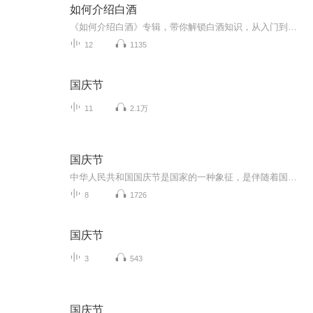
如何介绍白酒
《如何介绍白酒》专辑，带你解锁白酒知识，从入门到精通。11个音频，10个免费，1个付费，免费音频涵盖10个系统内容，付费音频深入剖析，含10篇组合文章。健康养生，白酒文化，尽在此处。快来一起探索白酒的奥秘吧！
12
1135
国庆节
11
2.1万
国庆节
中华人民共和国国庆节是国家的一种象征，是伴随着国家的出现而出现的。让我们用诗歌朗诵歌颂祖国的繁荣富强，国泰民安。
8
1726
国庆节
3
543
国庆节