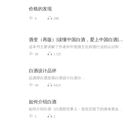
价格的发现
9
298
酒变（再版）|读懂中国白酒，爱上中国白酒|中国白酒下一个财富密码
这本书主要讲解了作者对中国酒文化和酒行业的认识和理解。在弘扬民族文化的时代，我们有必要揭开外国酒的面纱，并展示真正的中国白酒。翻开这本书，你会看到无数个曲折跌宕的情节；无数个精彩纷呈的历史故事。首先，你将学到一套简单实用的“鉴酒法”。酒...
58
1.3万
白酒设计品评
品酒师白酒发展白酒设计白酒分...
49
4314
如何介绍白酒
如何介绍白酒《白酒那些事儿：老祖宗留下的液体黄金密码》 （开篇先整点真实的）各位看官要是现在打开某音，准能刷到"酱香拿铁"的魔性广告。但您知道吗？当咖啡还在阿拉伯人羊圈里蹦迪时，咱们商朝老祖宗就用青铜爵喝上了"狂药"——这暴脾气爱称说的就...
1
1