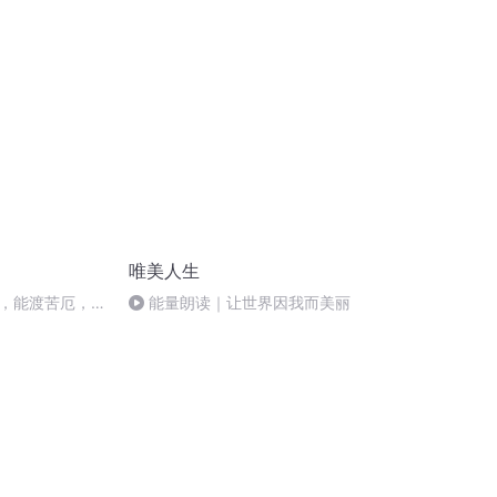
中国健身音乐台
唯美人生
，能渡苦厄，何
能量朗读｜让世界因我而美丽