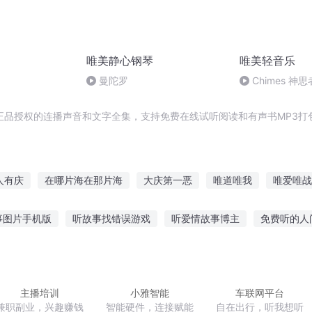
唯美静心钢琴
唯美轻音乐
曼陀罗
Chimes 神思
正品授权的连播声音和文字全集，支持免费在线试听阅读和有声书MP3打
人有庆
在哪片海在那片海
大庆第一恶
唯道唯我
唯爱唯战
图腾碎片
庆阳成长手札
庆余年之长歌行
大庆皇太子
唯
事图片手机版
听故事找错误游戏
听爱情故事博主
免费听的人
情小岛故事在线听
听蜘蛛讲故事教案小班
听戴笠真实的故事视频
搞笑段子剧本大全
听小橘的故事
没有图片的听故事图片
主播培训
小雅智能
车联网平台
兼职副业，兴趣赚钱
智能硬件，连接赋能
自在出行，听我想听