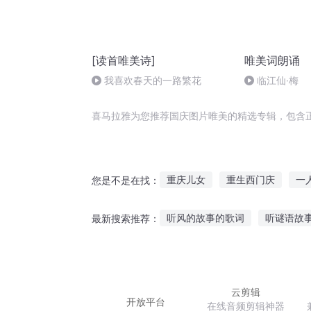
[读首唯美诗]
唯美词朗诵
我喜欢春天的一路繁花
临江仙·梅
喜马拉雅为您推荐国庆图片唯美的精选专辑，包含
重庆儿女
重生西门庆
一
您是不是在找：
异能重生西门庆
普天同庆
听风的故事的歌词
听谜语故
最新搜索推荐：
庆元纪年
HP之唯利是图
刘銮雄李嘉欣故事在线听
心
变脸魔法故事在线听
听故事
云剪辑
开放平台
在线音频剪辑神器