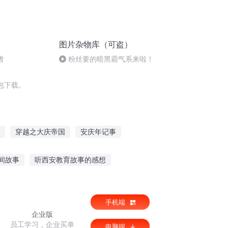
图片杂物库（可盗）
者
粉丝要的暗黑霸气系来啦！
包下载。
穿越之大庆帝国
安庆年记事
我唯魔
庆云传奇
嘉庆皇帝
间故事
听西安教育故事的感想
飞机上怎么听故事视频
手机端
企业版
员工学习，企业买单
电脑端