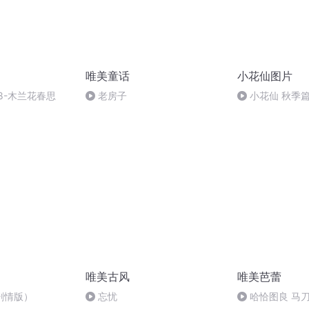
唯美童话
小花仙图片
8-木兰花春思
老房子
小花仙 秋季
唯美古风
唯美芭蕾
剧情版）
忘忧
哈恰图良 马