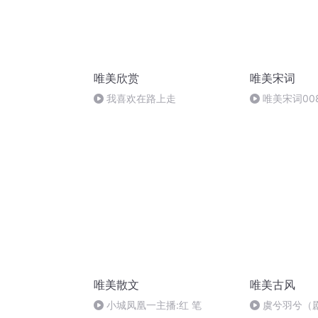
唯美欣赏
唯美宋词
我喜欢在路上走
唯美宋词00
唯美散文
唯美古风
小城凤凰一主播:红 笔
虞兮羽兮（