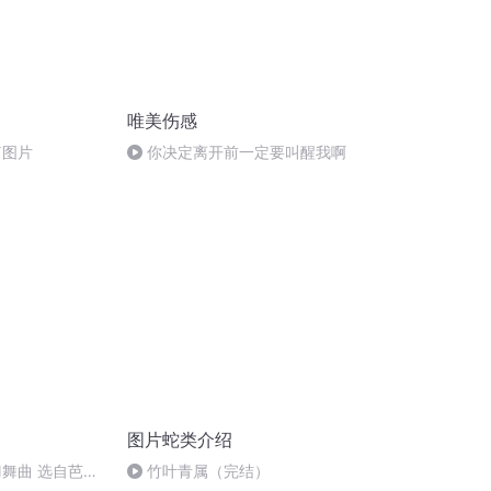
唯美伤感
篇图片
你决定离开前一定要叫醒我啊
图片蛇类介绍
刀舞曲 选自芭蕾
竹叶青属（完结）