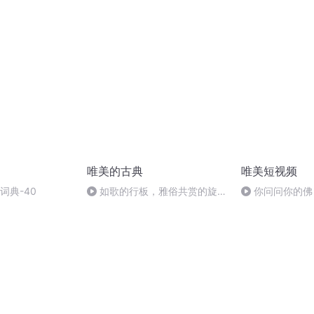
舞剧 加亚涅--
唯美的古典
唯美短视频
词典-40
如歌的行板，雅俗共赏的旋律
你问问你的佛
——柴可夫斯基
不渡我？