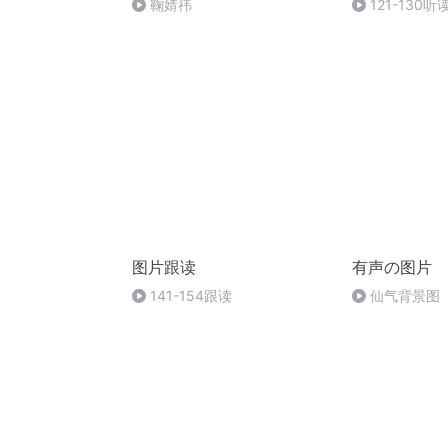
鞠婧祎
121-130听
图片跟读
有声の图片
141-154跟读
仙气背景图