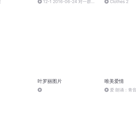
读
12-1 2016-06-24 对一群人
Clothes 2
说的话
叶罗丽图片
唯美爱情
爱 朗诵：青音
里夫特(爱尔兰)