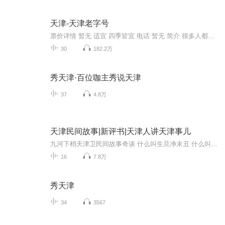
天津-天津老字号
票价详情 暂无 适宜 四季皆宜 电话 暂无 简介 很多人都有着“老字号”情结，对于那些伴着自己长大的东西念念不忘。老字号的产品总是用它创业时的传奇、成功时的辉煌和经久不衰的魅力吸引着一代又一代的消费者。天津这个有着悠久历史的城市，当然也拥有它自...
30
182.2万
秀天津·百位咖主秀说天津
37
4.8万
天津民间故事|新评书|天津人讲天津事儿
九河下梢天津卫民间故事奇谈 什么叫生旦净末丑 什么叫神仙老虎狗 什么人能称得上“混混儿” 什么人只能是“狗食” 本专辑收录部分老天津人口口相传的民间故事 欢迎点赞 订阅 免费收听
16
7.8万
秀天津
34
3567