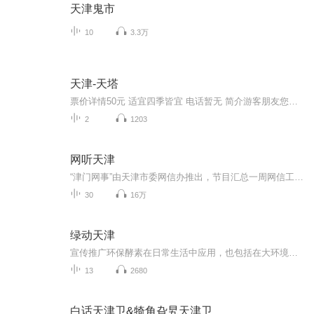
天津鬼市
10
3.3万
天津-天塔
票价详情50元 适宜四季皆宜 电话暂无 简介游客朋友您看，咱们面前的这座高塔就是远近闻名的天津广播电视塔，简称天塔，它位于天津市河西区聂公桥南。 天塔总高度415.2米，比埃菲尔铁塔高出了将近100米，近似于两个中央电视台总部大楼，也就是我们通常所说...
2
1203
网听天津
“津门网事”由天津市委网信办推出，节目汇总一周网信工作盘点，用音频动画的效果，在喜马拉雅平台，梳理网信工作重点、智能发展焦点、美丽天津亮点，日后还将陆续增设相关话题。
30
16万
绿动天津
宣传推广环保酵素在日常生活中应用，也包括在大环境和农耕中的应用，有机食材对健康的重要性。
13
2680
白话天津卫&犄角旮旯天津卫