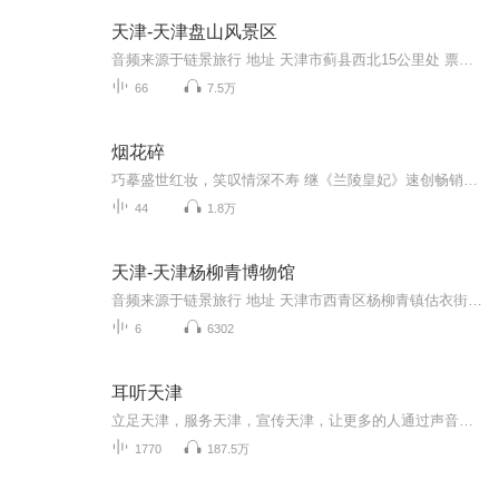
天津-天津盘山风景区
音频来源于链景旅行 地址 天津市蓟县西北15公里处 票价描述 130元 开放时间 8:30-19：00 乘车信息 交通信息： 市内交通自驾线路：迎宾大街-长城大道-武定西街-邦喜公路-S1津蓟高速-向左转-景区正门公交线路：在北京东直门原长途汽车站开通北京市区至盘山景...
66
7.5万
烟花碎
巧摹盛世红妆，笑叹情深不寿 继《兰陵皇妃》速创畅销神话后千万读者深情呼唤 古言天后、飞魔幻当家花旦杨千紫 再次演绎凄美神伤的旷世绮恋 字字珠玑 句句倾心 与她共赴一场灿若烟花的古典爱情盛宴 《烟花碎-盛世红妆》，里面缠绵悱恻的古风小说是我们年少时对爱情的向往。 “似此星辰非昨夜，为谁风露立中宵。”这样的心情，我们都曾经有。——杨千紫 ……巨大的木麒麟里躲藏着八百个贺兰勇士，待我在听云亭放了红色烟花，城外的贺兰军队就会一举攻城，里应外合。 我捂着左肩的伤口，殷红的血液绽放成一朵无望的莲花。 “梅苏……对不起。”我用尽最后一丝力气说。背后的烟火冲天而起，闪烁的却是一簇白光。 如月光，如寒霜。 我点燃的，终究是放弃的信号。 我不得不放弃，因为我发现我做不出任何伤害你的事情。 梅苏，你能明白我的心么？
44
1.8万
天津-天津杨柳青博物馆
音频来源于链景旅行 地址 天津市西青区杨柳青镇估衣街47号 票价描述 暂无 开放时间 旺季（4-10月）：8:00-18:00；淡季（11-3月）：8:30-17:30 乘车信息 暂无
6
6302
耳听天津
立足天津，服务天津，宣传天津，让更多的人通过声音了解天津
1770
187.5万