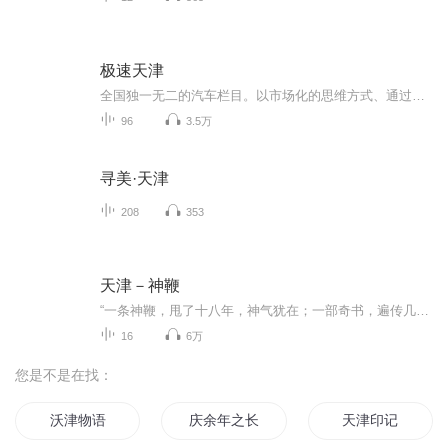
极速天津
全国独一无二的汽车栏目。以市场化的思维方式、通过全方位视角纵观整个汽车界，更快速、及时地反映国内汽车行业的最新动态资讯，将更多贴近汽车消费者服务和车企市场发展方向的内容，全面客观地展现给观众，为车企和观众提供“最权威、专业、服务、互动”...
96
3.5万
寻美·天津
208
353
天津－神鞭
“一条神鞭，甩了十八年，神气犹在；一部奇书，遍传几亿人，都知傻二。”《神鞭》写了一个关于辫子的神奇故事，是一部充满 了津门乡土风味的风俗画式的文化小说。作品通过“神鞭”的兴衰变化，细致真切地再现了晚清时具有浓郁的天津味的市井生活。既充满了...
16
6万
您是不是在找：
沃津物语
庆余年之长歌行
天津印记