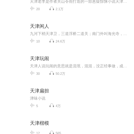
天津老李是作者关山令雨打造的一部悬疑惊悚小说天津是个盛产奇人的地界，木雕李，永定河的三奇之首，但是他却有一个邪门儿的规矩，只雕死人，不雕活人…
20
2.1万
天津闲人
九河下梢天津卫，三道浮桥二道关；南门外叫海光寺，北门外是北大关；南门里是教军场，鼓楼炮台造中间；三个垛子四尊炮，黄牌电车去海关。海河边出现了一具无名浮尸，苏鸿达本为了骗报馆主笔严而信一顿饭而装作认识死者，怎料俞秋娘得知这个消息后，居然扮...
10
24.6万
天津玩闹
天津人说玩闹的意思就是流氓，混混，没正经事做，成天混的人的意思。
30
50.2万
天津扁担
津味小说
5
4万
天津楷模
12
565