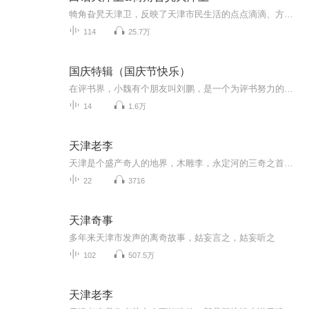
犄角旮旯天津卫，反映了天津市民生活的点点滴滴、方方面面，哪怕你没到过天津，收听这部作品，让您有如置身天津市民的生活之中的感觉……
114
25.7万
国庆特辑（国庆节快乐）
在评书界，小魏有个朋友叫刘鹏，是一个为评书努力的小伙子。在2021年国庆期间，他想弄个特辑，便烦劳我给他录个爱国题材的评书小段儿。这种事情，不是特殊情况，小魏一般不会拒绝，也就给其录了一个《鲁迅踢鬼》，等他传完，我再传到我的专辑里。另外，小...
14
1.6万
天津老李
天津是个盛产奇人的地界，木雕李，永定河的三奇之首，但是他却有一个邪门儿的规矩，只雕死人，不雕活人…
22
3716
天津奇事
多年来天津市发声的离奇故事，姑妄言之，姑妄听之
102
507.5万
天津老李