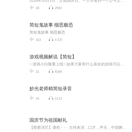
2018年10月1日，正值国庆日。一大早看到一个公号文章，正是文天祥的《己卯十月一日至燕越五日罹狴犴有感而赋》。当然，彼十一非当今的十一。不过数字的巧合还是让人感触，今天拿来读一读，体味一番历史英杰的民族情怀，恰也当时。 根据诗题来看，这组诗是写于十月一日至十月五日之间，是文天祥被俘之后所作，这些诗作不仅有凛凛正气，更也能看的到他百端交集的复杂情感。另一首于右任先生的《望大陆》，微信公号有称《望乡》，一句“山之上国之殇”荡气回肠，一并兴起拿来读了一读。仓促间多有瑕疵...
38
2592
简短鬼故事 细思极恐
简短鬼故事 细思极恐
163
4.3万
游戏视频解说【简短】
✨游戏小白隆重上线✨如果大家有什么喜欢的游戏可以私信告诉栗子昂(◦˙▽˙◦)栗子考虑录哈(*σ´∀`)σ这是一个栗子玩的游戏合集（大多数情况是单机游戏）不是专门的哪个游戏，比较随意哈(｡>∀<｡)这个专辑也算是为了完成视频任务而创建的。没人看也没事，因为我没认真录，所以拜托不要恶意差评【理不直气不壮】
31
8189
妙光老师精简短录音
16
1113
国庆节为祖国献礼
【蔡蔡演艺】课程﹣-﹣主持表演，口才，声乐，中国舞，民族舞。独特的小舞台，专业的录音棚，每一位同学都能成为优秀的小明星。独特的教学模式，轻松上课，快乐学习！知名主持人，舞蹈家，高级教师任职授课！江南总校：河沟街42号三楼 18545856430江北分校...