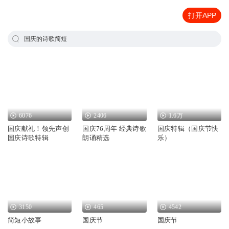
打开APP
国庆的诗歌简短
6076
2406
1.6万
国庆献礼！领先声创
国庆76周年 经典诗歌
国庆特辑（国庆节快
国庆诗歌特辑
朗诵精选
乐）
3150
465
4542
简短小故事
国庆节
国庆节