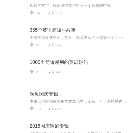
短短的文字，很多时候能带给人一个有趣的空间。
148
1.1万
365个英语简短小故事
主播英语专业毕业，英音，美音发音纯正每篇一个2～3分钟的简短英语小故事，预计总共365个，内容比较简单，速度适中，故事有趣，适合英语初学者磨耳朵，学发音，练听力每天晚上更新一集，让我们边听故事，边学英文吧。
98
1.4万
1000个简短易用的英语短句
2
140
欢度国庆专辑
本辑以诗歌和歌颂祖国文章为主，金秋十月，丹桂飘香，在这个充满丰收喜悦的季节里，我们满怀激动和自豪，迎来了中华人民共和国76周年华诞。这不仅是一个庄重的纪念日，更是全体中华儿女共同欢庆的盛大的节日，承载着深厚的民族情感和历史意义.
167
6788
2018国庆吟诵专辑