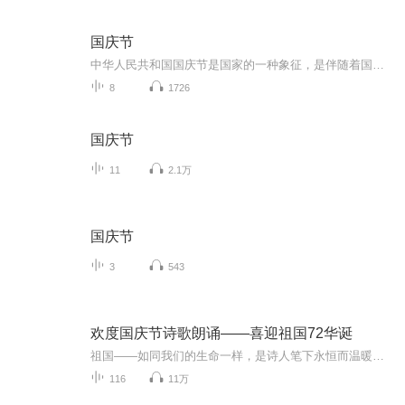
国庆节
中华人民共和国国庆节是国家的一种象征，是伴随着国家的出现而出现的。让我们用诗歌朗诵歌颂祖国的繁荣富强，国泰民安。
8
1726
国庆节
11
2.1万
国庆节
3
543
欢度国庆节诗歌朗诵——喜迎祖国72华诞
祖国——如同我们的生命一样，是诗人笔下永恒而温暖的主题。在祖国72周年华诞来临之际，特创建这个诗歌朗诵专辑，诵读经典爱国篇章，和大家一起歌颂祖国，向国庆的献礼！祝愿伟大的祖国繁荣富强，祝愿大家国庆节快乐，度过平安快乐的黄金周假期！
116
11万