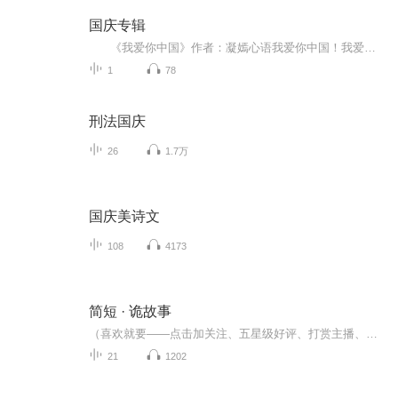
国庆专辑
《我爱你中国》作者：凝嫣心语我爱你中国！我爱你春天蓬勃的秧苗；我爱你秋日金黄的硕果。我爱你中国！我爱你青松气质，我爱你红梅品格！我爱你家乡的甜蔗好像乳汁滋润着我的心窝。我爱你中国，我要把最美的歌儿献给你，我的母亲我的祖国。我爱你中国，我爱...
1
78
刑法国庆
26
1.7万
国庆美诗文
108
4173
简短 · 诡故事
（喜欢就要——点击加关注、五星级好评、打赏主播、订阅文章、分享专辑、留言评论）这是短篇小说，是一段又一段的小故事，情节跌宕起伏、扣人心弦、是一本难得的经典力作。
21
1202