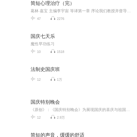
简短心理治疗（完）
葛林·嘉宝 主编李宇宙 等译第一章 序论我们教授并督导精神科住院医师及临床心理所博士班实习生进行简短心理治疗的临床实作，已有超过十年的历史。期间对于缺少一本专书，用以导引养成中的治疗者去学习简短心理治疗的核心概念及核心技巧，一直深感不便。需求刺激了发明，我们决定集结力量共同来填补这个鸿沟。读者将从这本书学习到六个可透过教学传授的著名简短心理治疗模式，以及其在应用层面上的相关议题。编写这本书的目的并不仅止于治疗方法的汇集，还盼望接下来的章节能够提供读者完整的简短心理治疗实际应用之意义：它的科学基础及艺术性的创造技巧。我们经常听到精神健康专业领域受训者这样的讲法：他们早已了解了理论的内涵，但他们要的是治疗室中的实作建议。面对这些受训者的困扰，我们要求作者群提供了这本临床应用的指引。编者们想要提供的不仅仅是一本关于简短心理治疗的书，还是一本可以导引如何进行简短心理治疗的手册，这意味着我们的目标异于许多已出版的教科书。我们并不冀望可以回顾所有简短心理治疗的相关文献、涵盖当前所有的治疗学派；相反地，我们试图集结一群熟悉简短心理治疗教学与训练的专家，他们已具备提供读者关于各自专长领域实作信息的资格。基于考虑到必须具备实证研究的支持而且可快速学习，我们选择作者的准则是：使本书尽可能涵盖多样的简短心理治疗模式。这些治疗模式在本书的编排顺序，是依照过去十年我们任教于纽约州立大学雪城分校之北医学大学的精神医学暨行为科学学系时，教授简短心理治疗的顺序：认知取向、行为取向、焦点解决取向、人际取向、时限性动力取向及伴侣取向的治疗模式。作为教育者的经验告诉我们：从高度结构化的治疗方法开始，有助于甫入门的治疗者建立学习的信心。一旦将这些治疗方法的结构牢记于心，他们更能够胸有成竹地跳脱治疗手册上的既有教条，去面对难以详加准备的治疗方法，例如变动性很高的精神动力取向治疗或是伴侣治疗。综合而论，针对在私人心理工作室、诊所或医院场合最常遭遇到的临床问题，如此的教学方式提供了治疗者无价的利器。我们相信作者们已清楚地表达，简短心理治疗不仅是不加思索地按照临床应用的导引去执行。为了补充专家们的技巧，本书的编者进一步强调各个章节的共通点，提供读者实际运用各式各样的原则和技术。不论是希望更进一步了解简短心理治疗的新手，或是希望拓展治疗技术的资深临床工作者，都会发现本书的各个单章均是极佳的出发点。
47
2276
国庆七天乐
魔性早功练习
10
1518
法制史国庆班
12
1万
国庆特别晚会
《原创》：《国庆特别晚会》为展现国庆的喜庆与祖国的深情我将以具体的场景切入从清晨升旗的庄严到街头巷尾的欢庆到历史与当下的交融，用优美的笔触传递对祖国的热爱与自豪！用诗歌和情感美文形式，歌颂祖国的繁荣富强，祝人民幸福安康！
12
2.9万
简短的声音，缓缓的舒适