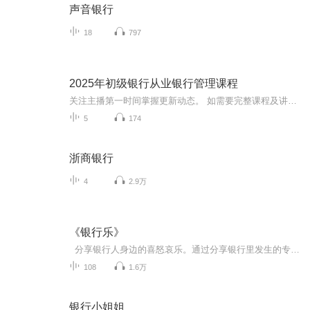
声音银行
18
797
2025年初级银行从业银行管理课程
关注主播第一时间掌握更新动态。 如需要完整课程及讲义，请+威心：wyzk7056（备注喜马） 其他科目课程，点击主播专辑查找。 关注V获取最全面最系统课程，助您高效备考。
5
174
浙商银行
4
2.9万
《银行乐》
分享银行人身边的喜怒哀乐。通过分享银行里发生的专属趣闻笑话、银行人关注的热门影评、银行优秀客户经理的旅游放松、诗词放松、歌唱放松等绝活展示等等讲述银行人自己的喜怒哀乐，使其真正达到放松身心、减压增效的目的...
108
1.6万
银行小姐姐