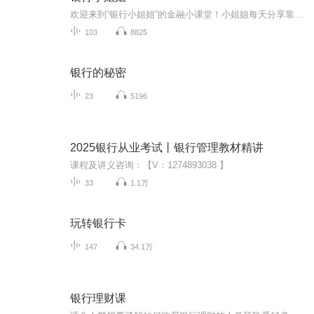
欢迎来到“银行小姐姐”的金融小课堂！小姐姐每天分享靠谱实用的金融小知识，让财经不再是高冷的数字游戏，而是你我生活中不可或缺的超能力。想象一下，如果银行里的那些专业术语都能变成亲切的邻家故事，复杂的金融原理都能化作生活中的小窍门，那该多有...
103
8825
银行的秘密
23
5196
2025银行从业考试丨银行管理教材精讲
课程及讲义咨询：【V：1274893038 】
33
1.1万
玩转银行卡
147
34.1万
银行理财课