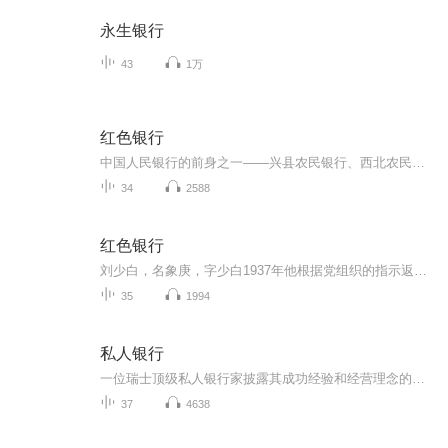
永生银行
43
1万
红色银行
中国人民银行的前身之一——兴县农民银行、西北农民银行的传奇历史和风云人物故事
34
2588
红色银行
刘少白，名象庚，字少白1937年他根据党组织的指示返回家乡协助八路军一二〇师开辟晋西北抗日根据地帮助八路军筹措资金……长篇小说《红色银行》讲述刘少白等人创办中国人民银行前身，兴县农民银行、西北农民银行的传奇故事，展示中国共产党早期金融业发展...
35
1994
私人银行
一位瑞士顶级私人银行家披露其成功经验和经营理念的首部著作〔瑞士〕鲍里斯•F•J•科勒迪（Boris F.J.Collardi）著张春子•译全球经济的变化、金融市场的动荡、更为严格的监管要求……共同推动了银行经营环境的根本性变化。面对各种各样的挑战，私人银行讲如何进行适应性变革呢？是等待尘埃落定，与伴随变化而来的关键发展机遇擦肩而过；还是主动应对不确定性，从而在这个竞争性市场上实现卓越呢？成功的私人银行必定主动迎接挑战，积极考虑现代实践和理念，并持续开发基本技能和竞争力，实现更好、更有效地服务于客户，从而在各种挑战中完美胜出。不幸，目前可以获得的私人银行方面的学术资料很少；有幸，我们寻到了瑞士顶级私人银行的领军人物对此的真知灼见！它是一部涵盖整个私人银行价值链的专著，它是全球私人银行业新一代CEO的必读书！
37
4638