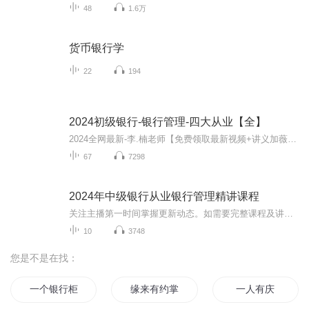
48
1.6万
货币银行学
22
194
2024初级银行-银行管理-四大从业【全】
2024全网最新-李.楠老师【免费领取最新视频+讲义加薇信guoer2102（备注喜马拉雅）】考试介绍【免费领取最新视频+讲义加薇信guoer2102（备注喜马拉雅）】 根据新制度相关规定，银行业专业人员的职业水平评价分为初级、中级和高级3个资格级别。 ...
67
7298
2024年中级银行从业银行管理精讲课程
关注主播第一时间掌握更新动态。如需要完整课程及讲义，请+威心：wyzk7056（备注喜马）其他科目课程，点击主播专辑查找。关注V获取最全面最系统课程，助您高效备考。
10
3748
您是不是在找：
一个银行柜员的自白
缘来有约掌柜求放过
一人有庆