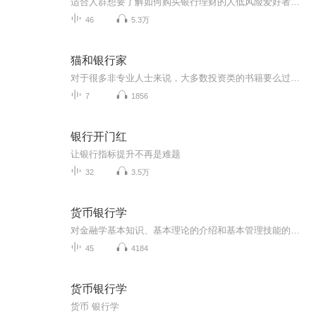
适合人群想要了解如何购买银行理财的人低风险爱好者，渴望获得理性收益的人想要通过学习，彻底避开银行理财陷阱的人课程特色8种银行理财产品详解，更多的投资策略4类银行理财投资陷阱识别方法3个典型案例助你构建属于自己的投资组...
46
5.3万
猫和银行家
对于很多非专业人士来说，大多数投资类的书籍要么过于专业，晦涩难懂，要么太过高深，难以复制，导致很多人不愿意也无法很好的理解金融和财务知识。本书勾勒了一个动物的投资世界，给我们提供了理财基础框架，用最简单又直接的方式，教我们迈出投资得第一步。
7
1856
银行开门红
让银行指标提升不再是难题
32
3.5万
货币银行学
对金融学基本知识、基本理论的介绍和基本管理技能的传授，力求规范化、准确化、简洁化。在系统介绍成熟的金融理论过程中，紧密结合我国金融体制改革的进程，理论联系实际，及时总结了我国金融改革中的经验教训。
45
4184
货币银行学
货币 银行学