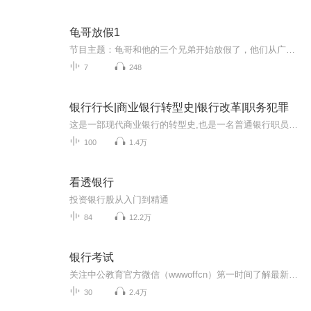
龟哥放假1
节目主题：龟哥和他的三个兄弟开始放假了，他们从广州回来之后正式开始了寒假生活，他们有很多作业，每天都挺充实。拉布布和企鹅也很喜欢放假，因为有大量时间可以和跟龟哥一起玩。
7
248
银行行长|商业银行转型史|银行改革|职务犯罪
这是一部现代商业银行的转型史,也是一名普通银行职员的奋斗史。从20世纪80年代到21世纪10年代,大田银行经历了从国家政策银行到商业银行的改革与阵痛,由此不同银行人的人生开始分叉:普通职员杨天友几经波折,不改热忱,终于成长为一名勇于担当、尽职尽责的银...
100
1.4万
看透银行
投资银行股从入门到精通
84
12.2万
银行考试
关注中公教育官方微信（wwwoffcn）第一时间了解最新考试资讯！提供银行招聘,银行招聘信息_时间,农村信用社招聘,银行从业资格考试,证券从业资格考试,银行考试培训,银行面试辅导,农村信用社考试等方面内容。
30
2.4万