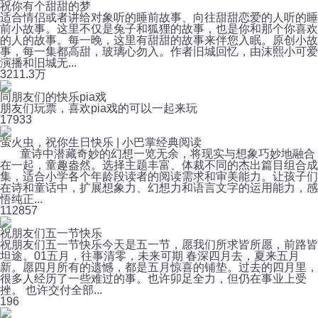
祝你有个甜甜的梦
适合情侣或者讲给对象听的睡前故事、向往甜甜恋爱的人听的睡
前小故事。这里不仅是兔子和狐狸的故事，也是你和那个你喜欢
的人的故事。每一晚，这里有甜甜的故事来伴您入眠。原创小故
事，每一集都高甜，玻璃心勿入。作者旧城回忆，由沫熙小可爱
演播和旧城无...
321
1.3万
同朋友们的快乐pia戏
朋友们玩票，喜欢pia戏的可以一起来玩
17
933
萤火虫，祝你生日快乐 | 小巴掌经典阅读
童诗中潜藏奇妙的幻想一览无余，将现实与想象巧妙地融合
在一起，童趣盎然。选择主题丰富、体裁不同的杰出篇目组合成
集，适合小学各个年龄段读者的阅读需求和审美能力。让孩子们
在诗和童话中，扩展想象力、幻想力和语言文字的运用能力，感
悟纯正...
11
2857
祝朋友们五一节快乐
祝朋友们五一节快乐今天是五一节，愿我们所求皆所愿，前路皆
坦途。01五月，往事清零，未来可期 春深四月去，夏来五月
新。愿四月所有的遗憾，都是五月惊喜的铺垫。过去的四月里，
很多人经历了一些难过的事。也许卯足全力，但仍在事业上受
挫。 也许交付全部...
1
96