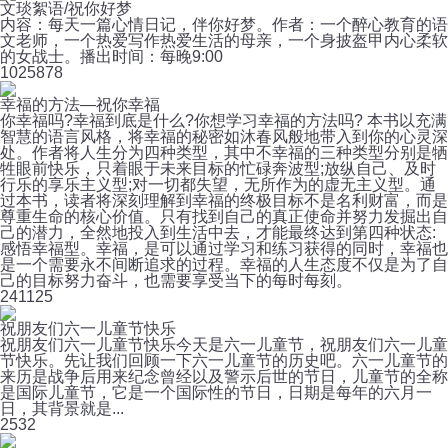
文琰絮语/祝你好梦
内容：每天一篇心情日记，伴你好梦。作者：一个醉心教育的语
文老师，一个热爱写作热爱生活的母亲，一个身披盔甲内心柔软
的女战士。播出时间：每晚9:00
102
5878
幸福的方法—祝你幸福
你幸福吗?幸福到底是什么?你想学习幸福的方法吗? 本书以充满
智慧的语言风格，将幸福的秘密如沐春风般地带入到你的心灵深
处。作者将人生分为四种类型，其中不幸福的三种类型分别是牺
牲眼前快乐，只着眼于未来目标的忙碌奔波型;放纵自己、及时
行乐的享乐主义型;对一切都失望，无所作为的虚无主义型。通
过本书，读者将深刻理解到幸福的终极目标不是名利财富，而是
尊重生命的核心价值。只有找到自己的真正使命并努力发掘出自
己的潜力，全然地投入到生活中去，才能最终达到第四种状态:
感悟幸福型。幸福，是可以通过学习和练习获得的同时，幸福也
是一个需要永不间断追求的过程。幸福的人生态度不仅是为了自
己的目标努力奋斗，也需要享受当下的每时每刻。
24
1125
祝朋友们六一儿童节快乐
祝朋友们六一儿童节快乐今天是六一儿童节，祝朋友们六一儿童
节快乐。先让我们回顾一下六一儿童节的历史吧。六一儿童节的
来历是战争后用来纪念曾经以及警示后世的节日，儿童节的全称
是国际儿童节，它是一个国际性的节日，日期是每年的六月一
日，其背景就是...
2
532