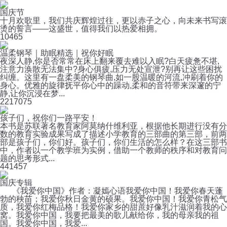
国庆节
十月欢歌里，我们共庆辉煌过往，更以赤子之心，向未来书写滚
烫的誓言——这盛世，值得我们以热爱相拥。
10
465
温柔钢琴｜助眠精选｜祝你好眠
夜深人静,你是否常常在床上翻来覆去难以入眠?白天疲惫不堪,
注意力涣散无法集中?身心俱疲,压力无处宣泄?别再让这些困扰
纠缠。这里有一盘柔美的钢琴曲,如一股温暖的河流,冲刷着你的
身心。优雅的旋律抚平你心中的躁动,柔和的音符带来深邃的宁
静,让你沉浸在梦...
221
7075
孩子们，祝你们一路平安！
本书是苏联著名教育家阿莫纳什维利亚，根据他长期进行没有分
数的教育实验成果写成了描述小学教育的三部曲的第三部，前两
部是孩子们，你们好。孩子们，你们生活的怎么样？在这三部书
中，作者以一个教学班为实例，借助一个教师的秩序和对教育问
题的思考形式...
44
1457
国庆专辑
《我爱你中国》作者：凝嫣心语我爱你中国！我爱你春天蓬
勃的秧苗；我爱你秋日金黄的硕果。我爱你中国！我爱你青松气
质，我爱你红梅品格！我爱你家乡的甜蔗好像乳汁滋润着我的心
窝。我爱你中国，我要把最美的歌儿献给你，我的母亲我的祖
国。我爱你中国，我爱...