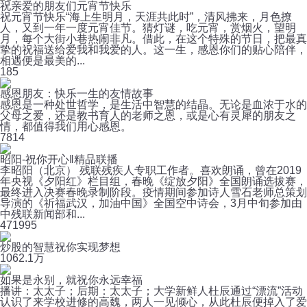
祝亲爱的朋友们元宵节快乐
祝元宵节快乐“海上生明月，天涯共此时”，清风拂来，月色撩
人，又到一年一度元宵佳节。猜灯谜，吃元宵，赏烟火，望明
月，每个大街小巷热闹非凡。借此，在这个特殊的节日，把最真
挚的祝福送给爱我和我爱的人。这一生，感恩你们的贴心陪伴，
相遇便是最美的...
1
85
感恩朋友：快乐一生的友情故事
感恩是一种处世哲学，是生活中智慧的结晶。无论是血浓于水的
父母之爱，还是教书育人的老师之恩，或是心有灵犀的朋友之
情，都值得我们用心感恩。
7
814
昭阳-祝你开心‖精品联播
李昭阳（北京） 残联残疾人专职工作者。喜欢朗诵，曾在2019
年央视《夕阳红》栏目组，春晚《绽放夕阳》全国朗诵选拔赛，
最终进入决赛春晚录制阶段。疫情期间参加诗人雪石老师总策划
导演的《祈福武汉，加油中国》全国空中诗会，3月中旬参加由
中残联新闻部和...
47
1995
炒股的智慧祝你实现梦想
106
2.1万
如果是永别，就祝你永远幸福
播讲：太太子；后期：太太子；大学新鲜人杜辰通过“漂流”活动
认识了来学校进修的高魏，两人一见倾心，从此杜辰便掉入了爱