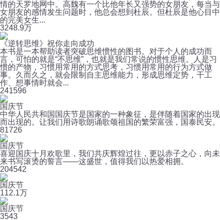
情的天罗地网中。高魏有一个比他年长又强势的女朋友，每当与
女朋友的感情发生问题时，他总会想到杜辰。但杜辰是他心目中
的完美女生...
32
48.9万
《逆转思维》祝你走向成功
本书是一本帮助读者突破思维惯性的图书。对于个人的成功而
言，可怕的就是“不思维”，也就是我们常说的惯性思维。人是习
惯的产物，习惯用常用的方式思考，习惯用常用的行为方式做
事。久而久之，就会限制自主思维能力，形成思维定势，干工
作、想事情时就会...
24
1596
国庆节
中华人民共和国国庆节是国家的一种象征，是伴随着国家的出现
而出现的。让我们用诗歌朗诵歌颂祖国的繁荣富强，国泰民安。
8
1726
国庆节
喜迎国庆十月欢歌里，我们共庆辉煌过往，更以赤子之心，向未
来书写滚烫的誓言——这盛世，值得我们以热爱相拥。
20
4542
国庆节
11
2.1万
国庆节
3
543