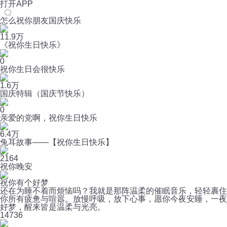
打开APP
怎么祝你朋友国庆快乐
11.9万
《祝你生日快乐》
0
祝你生日会很快乐
1.6万
国庆特辑（国庆节快乐）
0
亲爱的党啊，祝你生日快乐
6.4万
兔耳故事——【祝你生日快乐】
2164
祝你晚安
祝你有个好梦
还在为睡不着而烦恼吗？我就是那阵温柔的催眠音乐，轻轻裹住
你所有疲惫与喧嚣。放慢呼吸，放下心事，愿你今夜安睡，一夜
好梦，醒来皆是温柔与光亮。
14
736