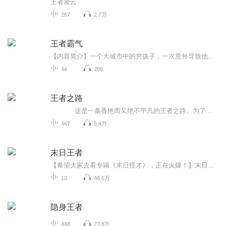
王者凌云
267
2.7万
王者霸气
【内容简介】一个大城市中的穷孩子，一次意外导致他的命运的改变。一个屌丝不断的学习成长闯荡天星大陆，世界的巅峰，王者之间的争斗，尽显王者霸气 。“飘飘你真美飘飘你真性感” “飘飘你别打了我知道错了～～～～啊”“我的底线就是我的家人，所以你必...
44
299
王者之路
这是一条香艳而又绝不平凡的王者之路。为了生存，为了自己所爱的人，姓赋晨开始了强者修炼之旅，阻止他前进的，有诱惑，有威胁，更有无穷无尽的追杀;而伴随他前进的，则是冥冥之中早已与他有着千丝万缕联系的美女，十二时辰，十二星座，二十四节，三十六罡……茫茫修神路，逍遥红尘中!
467
5.4万
末日王者
【希望大家去看专辑《末日怪才》，正在火爆！】末日王者！（观看的帮忙评个分哈，记得点赞，关注！）
10
46.6万
隐身王者
448
77.8万