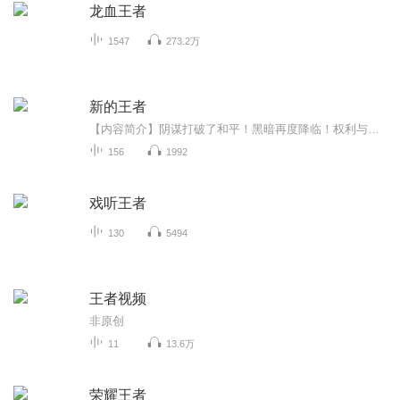
龙血王者
1547
273.2万
新的王者
【内容简介】阴谋打破了和平！黑暗再度降临！权利与贪欲，小人物永远无法企及！如此说来！？那就做一个新的王者好啦！揭开权谋者的伪善面具！打垮面前的所有敌人！探寻神秘的力量！挖掘古代的宝藏！命运的轮盘已经开始转动！不论敌人有多强大！依然要战！...
156
1992
戏听王者
130
5494
王者视频
非原创
11
13.6万
荣耀王者