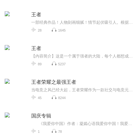
王者
一部经典作品！人物刻画细腻！情节起伏吸引人。根据听众的喜好而精选，声音清晰，感染力强。感情色彩浓厚。。就是对我们的最大支持和厚爱。每天加班很辛苦，您就动动手指支持一下吧！一部经典作品！人物刻画细腻！情节起伏吸引人。根据听众的喜好而精选，声音清晰，感染力强。感情色彩浓厚。。就是对我们的最大支持和厚爱。每天加班很辛苦，您就动动手指支持一下吧！一部经典作品！人物刻画细腻！情节起伏吸引人。根据听众的喜好而精选，声音清晰，感染力强。感情色彩浓厚。。就是对我们的最大支持和厚爱。每天加班很...
28
1645
王者
【内容简介】这是一个属于强者的大陆，每个人都想成为大陆的最强人—王者。小小少年为得到最强的称号而闯荡大陆，在接二连三的困难提升着自己的龙灵，为得到最强称号而不懈努力着【作者简介】十月芹菜【精彩片段】四位青年都无动于衷，叹息地摇了摇头，对...
89
5237
王者荣耀之最强王者
当电竞之风已经大起，王者荣耀作为一款社交与电竞元素共存的游戏已经是席卷了各个年龄段的人，它是秒级以下的操作手速、团队五人的精心配合、极速反应的华丽意识支撑起来的一场对决，当然，还有在美女面前大秀五杀的淋漓快感……
45
8244
国庆专辑
《我爱你中国》作者：凝嫣心语我爱你中国！我爱你春天蓬勃的秧苗；我爱你秋日金黄的硕果。我爱你中国！我爱你青松气质，我爱你红梅品格！我爱你家乡的甜蔗好像乳汁滋润着我的心窝。我爱你中国，我要把最美的歌儿献给你，我的母亲我的祖国。我爱你中国，我爱...
1
78