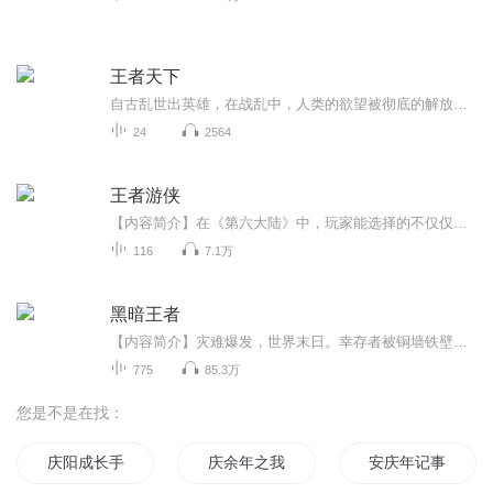
王者天下
自古乱世出英雄，在战乱中，人类的欲望被彻底的解放了这正是历经五百年的大战乱时代——春秋战国时代！本故事参照历史故事改编，并非历史真事，仅供娱乐！特此声明！
24
2564
王者游侠
【内容简介】在《第六大陆》中，玩家能选择的不仅仅是练级打怪，只要你努力了，在任何地方你都能发光发热。 传奇工匠，驯龙师，巨商，甚至成为一名国王，只要你想，就都有可能做到。 而重新发现游戏乐趣的何枫表示他都想试试……【作者/主播简介】作者：七...
116
7.1万
黑暗王者
【内容简介】灾难爆发，世界末日。幸存者被铜墙铁壁牢牢包围，在壁内建立新的秩序……权欲，信仰，黑暗互相渗透，层层烙印在人心的各个角落。病毒肆虐，人的本来面目何在？“我不想生存，我想活着。”——杜迪安文字版权方：阅文听书【作者/主播简介】作者...
775
85.3万
您是不是在找：
庆阳成长手札
庆余年之我叫王启年
安庆年记事