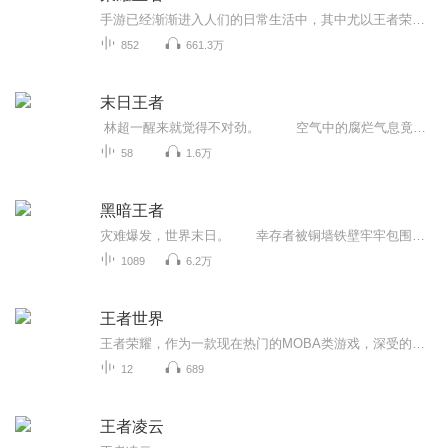
手游已经渐渐进入人们的日常生活中，其中尤以王者荣耀火热，苏哲被自己的女友缠着打游戏，他早已放弃了游戏，没想到自己的女友居然因此放弃了他，于是他一怒之下以绝强的姿态重新回归游戏世界，一举崛起。 为了游戏里的皮肤,女友竟然背着我…… 百星荣耀王者强势回归,手把手教你上王者!
852
661.3万
末日王者
林超一醒来就觉得不对劲。 空气中的腐烂气息竟然消失了，没有一点异味，呼吸变得十分舒畅，这样清新的空气，别说是荒野聚民地，就算是b级基地市中都略微逊色！ “这是哪？”林超立刻睁开眼。 视线中是一个十几平方米的陌生房间，面积并不大，摆设却非常奢华，有旧时代的软床，耗电能吊灯，以及基因研究人员才舍得购买的电脑等等，并且房间干净得有些夸张，别说血污和异臭，就连灰尘都看不见几处！ 这是怎么回事？我不是被觉醒者杀了么？ 林超的记忆还停留在前世的最后一刻……
58
1.6万
黑暗王者
灾难爆发，世界末日。 幸存者被铜墙铁壁牢牢包围，在壁内建立新的秩序…… 权欲，信仰，黑暗互相渗透，层层烙印在人心的各个角落。 病毒肆虐，人的本来面目何在？ “我不想生存，我想活着。”——杜迪安
1089
6.2万
王者世界
王者荣耀，作为一款现在热门的MOBA类游戏，深受的年龄段的玩家的喜爱。不过我们的主角不但爱玩游戏，而且进入了游戏之中。更新时间：星期五，星期六播讲：笨猪妈妈与她的笨猪代表作：《王者小课堂》《鸭妈妈原创系列故事》作者：新手作者，黑夜里的鹰
12
689
王者凌云