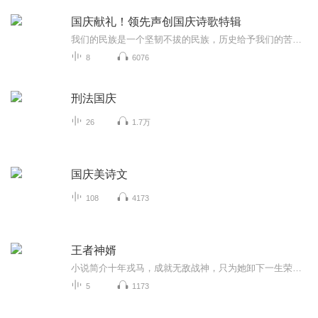
国庆献礼！领先声创国庆诗歌特辑
我们的民族是一个坚韧不拔的民族，历史给予我们的苦难都变成了闪着金光的勋章！我们的国家是一个龙腾虎跃的国家，那条巨龙正以不可阻挡之势崛起于神奇的东方！------------------------------------------------值此祖国70周年华诞之际，领先声创以诗歌向祖国献礼！用我们的声音、用我们的热血、用我们的灵魂诵读经典爱国篇章，歌颂我们的祖国！永远繁荣富强！
8
6076
刑法国庆
26
1.7万
国庆美诗文
108
4173
王者神婿
小说简介十年戎马，成就无敌战神，只为她卸下一生荣耀，守护心中所爱！
5
1173