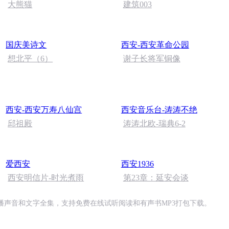
大熊猫
建筑003
国庆美诗文
西安-西安革命公园
想北平（6）
谢子长将军铜像
西安-西安万寿八仙宫
西安音乐台-涛涛不绝
邱祖殿
涛涛北欧-瑞典6-2
爱西安
西安1936
西安明信片-时光煮雨
第23章：延安会谈
播声音和文字全集，支持免费在线试听阅读和有声书MP3打包下载。