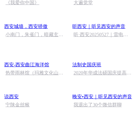
《我爱你中国》
大遍觉堂
西安城墙，西安骄傲
听西安｜听见西安的声音
小南门，朱雀门，暗藏玄机
听·西安20250527｜雷电、
的街宽
大风，西安雨雨雨要来了丨
首次发现！有AI开始不听人
类指挥了
西安-西安曲江海洋馆
法制史国庆班
热带雨林馆（玛雅文化山
2020年华成法硕国庆提高班
洞）
法制史马志冰 (12)
说西安
晚安•西安｜听见西安的声音
宁陕金丝猴
我退出了30个微信群聊