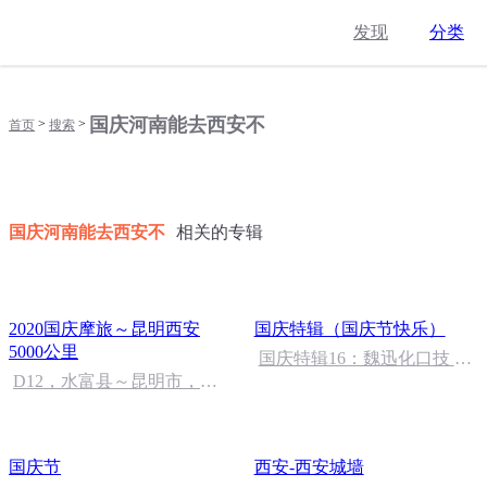
发现
分类
国庆河南能去西安不
>
>
首页
搜索
国庆河南能去西安不
相关的专辑
2020国庆摩旅～昆明西安
国庆特辑（国庆节快乐）
5000公里
国庆特辑16：魏迅化口技 二
D12，水富县～昆明市，第
胡 东方红+一般唱法和原生
一次长途高速，舒服
态
国庆节
西安-西安城墙