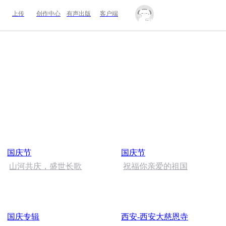
上传
创作中心
有声出版
客户端
国庆节
国庆节
山河共庆，盛世长歌
祝福你亲爱的祖国
国庆专辑
西安-西安大慈恩寺