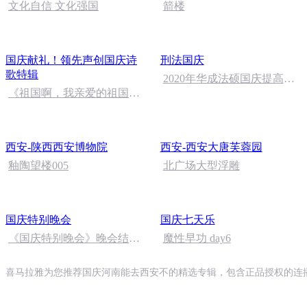
文化自信 文化强国
箭楼
国庆献礼！领先声创国庆诗
刑法国庆
歌特辑
2020年华成法硕国庆提高班
《祖国啊，我亲爱的祖国》
刑法陈 (26)
温婉
西安-陕西西安博物院
西安-西安大唐芙蓉园
釉陶望楼005
北广场大型浮雕
国庆特别晚会
国庆七天乐
《国庆特别晚会》晚会结尾
魔性早功 day6
语
喜马拉雅为您推荐国庆河南能去西安不的精选专辑，包含正品授权的连