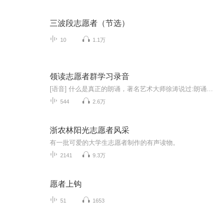
三波段志愿者（节选）
10
1.1万
领读志愿者群学习录音
[语音] 什么是真正的朗诵，著名艺术大师徐涛说过:朗诵就是说话，是用心说话，是用生命说话。 中国传媒大学的校训是:用心吐字，用爱归音。可见真正的朗诵，不是高喊口号、卖弄嗓音、更不是纯粹的陶醉和宣泄……，而是像正常的，用心的说话。朗诵的精髓是还...
544
2.6万
浙农林阳光志愿者风采
有一批可爱的大学生志愿者制作的有声读物。
2141
9.3万
愿者上钩
51
1653