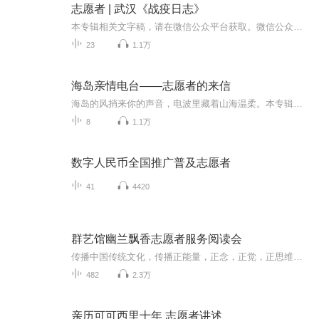
志愿者 | 武汉《战疫日志》
本专辑相关文字稿，请在微信公众平台获取。微信公众号：星星之火国学课堂（ID：xinghuoguoxue）疫情面前，我们关注白衣天使、关注病人…但完成如此复杂而艰巨的防疫工作，值得关注的岗位和人，远比我们想象的要多得多…比如志愿者。这个名字，我们既熟悉又...
23
1.1万
海岛亲情电台——志愿者的来信
海岛的风捎来你的声音，电波里藏着山海温柔。本专辑收录志愿者们采撷的柴山岛故事，每一篇投稿都是写给海岛的温柔絮语。这里有老渔民的冬汛记忆、有码头渔火的守望、新岛民的焕新日常，用真实笔触与鲜活声景，勾勒海岛的历史肌理与烟火温情。本节目由方太...
8
1.1万
数字人民币全国推广普及志愿者
41
4420
群艺馆幽兰飘香志愿者服务阅读会
传播中国传统文化，传播正能量，正念，正觉，正思维的书籍，文章等
482
2.3万
亲历可可西里十年 志愿者讲述