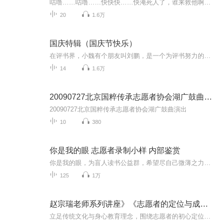
咕噜……咕噜……快快快……快淹死人了，谁来救他啊？……咕噜……钓竿……谁的？管它的……先巴着活命要紧！啊——女人？想他西门永，身为西门家义子，他明白自己的存在只是为了那个像是随时会断气的恩弟，可……自从遇见了她，他现在开始有了保护他女人...
20
1.6万
国庆特辑（国庆节快乐）
在评书界，小魏有个朋友叫刘鹏，是一个为评书努力的小伙子。在2021年国庆期间，他想弄个特辑，便烦劳我给他录个爱国题材的评书小段儿。这种事情，不是特殊情况，小魏一般不会拒绝，也就给其录了一个《鲁迅踢鬼》，等他传完，我再传到我的专辑里。另外，小...
14
1.6万
20090727北京国粹传承志愿者协会湖广鼓曲演出
20090727北京国粹传承志愿者协会湖广鼓曲演出
10
380
你是我的眼 志愿者录制小样 内部鉴赏
你是我的眼，为盲人读书公益群，希望尽自己微薄之力，帮助更多需要帮助的人，为我们的社会增加温暖，为我们的生活增添更多的美好。 你是我的眼助盲公益群：324345683
125
1万
赵宗瑞老师系列讲座》《志愿者的定位与成长》
立足传统文化与身心教育理念，围绕志愿者的初心定位、角色认知与长期成长展开分享。课程清晰梳理志愿服务的发心原点，区分形式付出与真心利他的本质差别，讲解如何在服务他人的过程中修正心念、化解浮躁、破除自我执念。同时针对志愿者常见的疲惫、委屈、...