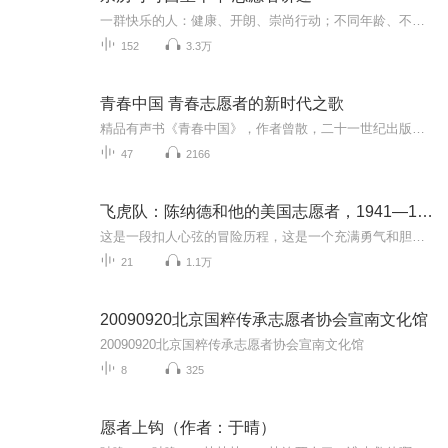
一群快乐的人：健康、开朗、崇尚行动；不同年龄、不同职业，来自不同都市，选择在可可西里无人区相逢——徒手建造中国第一座民间保护站；深情守望青藏高原旷野上的野生动物；韧性抗争藏羚羊生存的权利；甚至牺牲年轻的生命……荒原岁月是骨头上的烙印，新...
152
3.3万
青春中国 青春志愿者的新时代之歌
精品有声书《青春中国》，作者曾散，二十一世纪出版社集团出版。本书从习近平总书记给志愿者两封回信的背后故事讲起，用温情的笔调描摹那些年轻的志愿者面庞:从一代代清华学子为了西部孩子的梦想接力，到扎根边疆、与青春和高原一同生长的基层志愿者，再到...
47
2166
飞虎队：陈纳德和他的美国志愿者，1941—1942
这是一段扣人心弦的冒险历程，这是一个充满勇气和胆量的故事，这是一部经过全面修订和更新的关于飞虎队的权威史著。作者广泛参考了美、日两国的历史档案，并采用了大量当事人的回忆录和访谈材料，拨开环绕在飞虎队周围的层层历史迷雾，力求还原真实的历史...
21
1.1万
20090920北京国粹传承志愿者协会宣南文化馆
20090920北京国粹传承志愿者协会宣南文化馆
8
325
愿者上钩（作者：于晴）