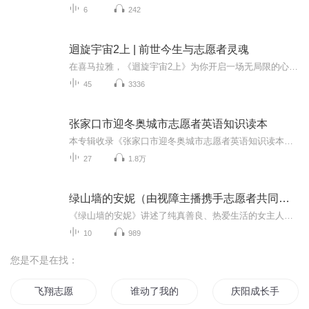
6
242
迴旋宇宙2上 | 前世今生与志愿者灵魂
在喜马拉雅，《迴旋宇宙2上》为你开启一场无局限的心智旅程。继《迴旋宇宙1》后，朵洛莉丝继续透过催眠个案，带你探寻亚特兰提斯的毁灭之谜，挖掘不为人知的地球古文明故事——随着科技发展，亚特兰提斯时期的部分灵魂重回地球，接受考验、弥补过错；地球...
45
3336
张家口市迎冬奥城市志愿者英语知识读本
本专辑收录《张家口市迎冬奥城市志愿者英语知识读本》配套音频，旨在为广大迎冬奥城市志愿者提供英语口语学习素材，增强英语表达能力。欢迎大家加入我们的学习队伍！小点滴，大进步，join us ٩( 'ω' )و ！
27
1.8万
绿山墙的安妮（由视障主播携手志愿者共同演播）
《绿山墙的安妮》讲述了纯真善良、热爱生活的女主人公小安妮，自幼失去父母，11岁时被绿山墙的马修和玛丽拉兄妹领养，但她个性鲜明，富于幻想，而且自尊自强，凭借自己的刻苦勤奋，不但得到领养人的喜爱，也赢得老师和同学的关心和友谊。成长与梦想是全书...
10
989
您是不是在找：
飞翔志愿
谁动了我的志愿
庆阳成长手札