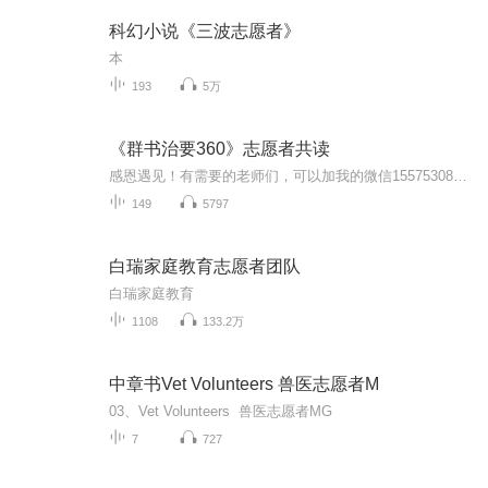
科幻小说《三波志愿者》
本
193
5万
《群书治要360》志愿者共读
感恩遇见！有需要的老师们，可以加我的微信15575308106，把文案给大家分享。可以在群里面每天发一段文案哦，可以发一段音频！
149
5797
白瑞家庭教育志愿者团队
白瑞家庭教育
1108
133.2万
中章书Vet Volunteers 兽医志愿者M
03、Vet Volunteers 兽医志愿者MG
7
727