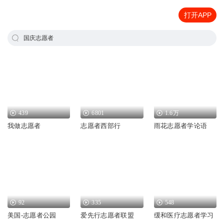
打开APP
国庆志愿者
439
6801
1.6万
我做志愿者
志愿者西部行
雨花志愿者学论语
92
335
548
美国-志愿者公园
爱先行志愿者联盟
缓和医疗志愿者学习