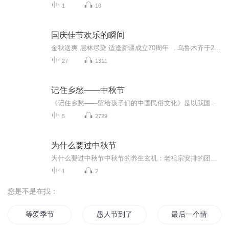
1
10
国庆佳节欢乐的瞬间
金秋送爽 层林尽染 适逢新疆成立70周年 ，乌鲁木齐于2025年9月23日迎来党中央和习大大带领的慰问团。新疆各族群众欢欣鼓舞，热烈欢迎。
27
1311
记住乡愁——中秋节
《记住乡愁——留给孩子们的中国民俗文化》是以我国民俗事象的精彩节点为圆心，广泛地辐射民俗生活的方方面面，资料翔实、梳理系统，具有很高的文化史料价值和现实意义，对于长期忽视生活中的优秀传统文化活态传承的倾向是一种矫正。...
5
2729
为什么要过中秋节
为什么要过中秋节中秋节的养生玄机：老祖宗安排的团圆节，暗藏多少健康密码？ 朋友，你有没有发现，中秋节就像被设置在年度日程表上的一个强制“系统更新”？平时工作群里静如死水，这天突然集体复活，连失联十年的前同事都能蹦出来发句“中秋快乐”。...
1
2
您是不是在找：
等爱季节
愚人节到了
最后一个情人节