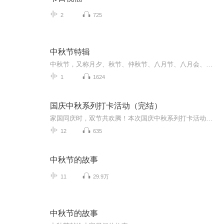
2
725
中秋节特辑
中秋节，又称月夕、秋节、仲秋节、八月节、八月会、追月节、玩月节、拜月节、女儿节或团圆节，是流行于中国众多民族与汉字文化圈诸国的传统文化节日，时在农历八月十五；因其恰值三秋之半，故名，也有些地方将中秋节定在八月十六。[1-2] 中秋节始于唐朝...
1
1624
国庆中秋系列打卡活动（完结）
家国同庆时，双节共欢腾！本次国庆中秋系列打卡活动，邀你每日解锁多元演播精彩：以诗歌为笔，歌颂祖国山河壮阔与时代华章；清晨用温暖早安问候开启元气一天，深夜以温柔晚安声语卸下疲惫；更有风趣幽默的单口相声逗趣生活，经典耐品的评书细说古今故事。...
12
635
中秋节的故事
11
29.9万
中秋节的故事