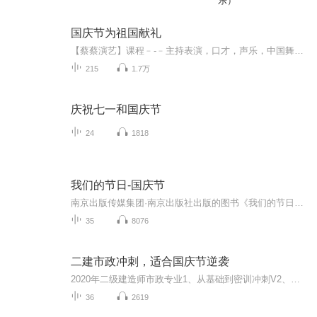
乐）
国庆节为祖国献礼
【蔡蔡演艺】课程﹣-﹣主持表演，口才，声乐，中国舞，民族舞。独特的小舞台，专业的录音棚，每一位同学都能成为优秀的小明星。独特的教学模式，轻松上课，快乐学习！知名主持人，舞蹈家，高级教师任职授课！江南总校：河沟街42号三楼 18545856430江北分校...
215
1.7万
庆祝七一和国庆节
24
1818
我们的节日-国庆节
南京出版传媒集团·南京出版社出版的图书《我们的节日》通过对中国节日文化和节日意义进行深度的挖掘，面向青少年群体构建独具特色的栏目内容，以此丰富春节、元宵节、清明节、端午节、七夕节、中秋节、重阳节等传统节日；六一节、教师节、国庆节等新兴节日的文化内涵和表现形式。促进青少年形成新的节日习俗，提升节日仪式感、认同感。音频作品由金陵朗读者联盟志愿者朗诵，南京音像出版社、金陵图书馆联合制作。
35
8076
二建市政冲刺，适合国庆节逆袭
2020年二级建造师市政专业1、从基础到密训冲刺V2、从精华课程到超压密押V3、0基础同步更新v4、持续更新到2020年考试V5、只要你跟着学让你一次稳拿证V6、渠道超压压题，超压三页纸等独家绝密压题!
36
2619