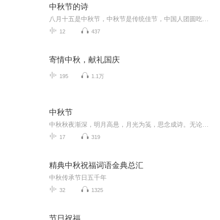
中秋节的诗
八月十五是中秋节，中秋节是传统佳节，中国人团圆吃月饼的日子，这个节日自古就有，所以留下了不少关于中秋节的诗
12
437
寄情中秋，献礼国庆
195
1.1万
中秋节
中秋秋夜渐深，明月高悬，月光为笺，思念成诗。无论天涯咫尺，此刻共沐清辉，团圆与守望，都化作心底最暖的灯火。
17
319
精典中秋祝福词语金典总汇
中秋传承节日五千年
32
1325
节日祝福