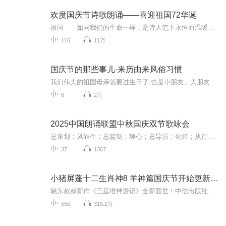
欢度国庆节诗歌朗诵——喜迎祖国72华诞
祖国——如同我们的生命一样，是诗人笔下永恒而温暖的主题。在祖国72周年华诞来临之际，特创建这个诗歌朗诵专辑，诵读经典爱国篇章，和大家一起歌颂祖国，向国庆的献礼！祝愿伟大的祖国繁荣富强，祝愿大家国庆节快乐，度过平安快乐的黄金周假期！
116
11万
国庆节的那些事儿-来历由来风俗习惯
我们伟大的祖国母亲就要过生日了,也是小朋友、大朋友们最喜欢的“国庆小长假”或说“黄金周”还有说”国庆7天乐”的，说法真是不一而足。那么“国庆节”是怎么来的？自古以来国庆节怎么庆贺？新中国国庆节的来历，以及新中国国庆节的庆贺方式又有哪些呢？ ...
6
2万
2025中国朗诵联盟中秋国庆双节歌咏会
总策划：凤雏生；总监制：静心；总导演：化虹；执行总监：莺子；执行导演：橙夏；主持人：静心、化虹、橙夏
37
1367
小猪屏蓬十二生肖神8 羊神篇国庆节开始更新啦！
晓东叔叔新作《三星堆神游记》全新面世！中信出版社出版！京东当当淘宝均有售！点蓝色字收听——《小猪屏蓬爆笑日记2024》《小猪屏蓬爆笑日记2》《小猪屏蓬爆笑日记1》让你笑得喘不上气！《我进故宫当富翁——小猪屏蓬故宫财商笔记》教你成为大富翁！《小...
550
315.2万