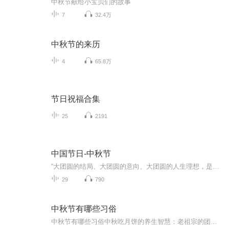
中秋节献给小宝贝们的故事
7
32.4万
中秋节的来历
4
65.8万
节日祝福合集
25
2191
中国节日-中秋节
“大团圆的结局、大团圆的意向、大团圆的人生理想，是中国文化的情结……”正因为圆满的月亮，与人间情感生活有了这样密不可分的联系，我们的诗人才会发出“月是故乡明”的感慨。在一年的时序中，中秋节所在的是秋季中期，天气不冷不热，白昼与夜晚均等，...
29
790
中秋节有哪些习俗
中秋节有哪些习俗中秋吃月饼的养生智慧：老祖宗的团圆密码全藏在这张饼里 （开篇先抛个灵魂拷问）您有没有想过，为什么中秋节非得跟月饼死磕？就像现代人追剧必须配奶茶，古人赏月手里不攥块月饼就跟缺了充电宝似的浑身不自在。今天咱们就扒一扒这块油...