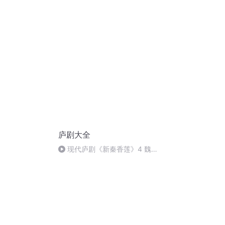
庐剧大全
现代庐剧《新秦香莲》4 魏晓
波、王小兰