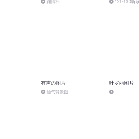
鞠婧祎
121-130听
有声の图片
叶罗丽图片
仙气背景图