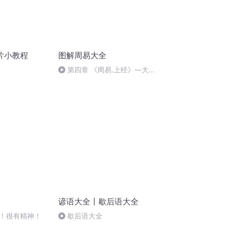
片小教程
图解周易大全
第四章 《周易.上经》—大畜
卦：（2）卦辞
谚语大全丨歇后语大全
！很有精神！
歇后语大全