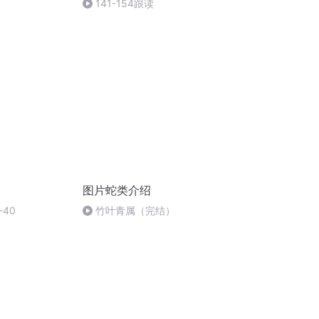
141-154跟读
图片蛇类介绍
40
竹叶青属（完结）