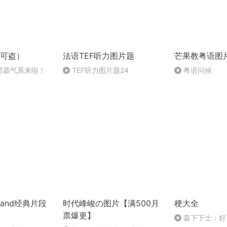
可盗）
法语TEF听力图片题
芒果教粤语图
黑霸气系来啦！
TEF听力图片题24
粤语问候
and经典片段
时代峰峻の图片【满500月
梗大全
票爆更】
森下下士：好