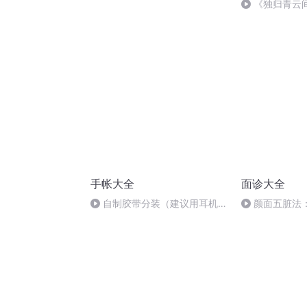
《独归青云
的刀感……
手帐大全
面诊大全
自制胶带分装（建议用耳机观
颜面五脏法
看哦！）
应关系