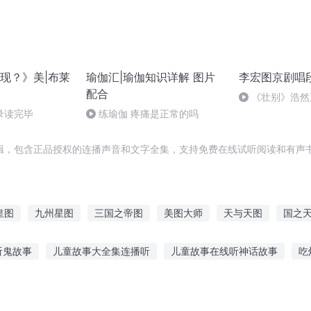
现？》美|布莱
瑜伽汇|瑜伽知识详解 图片
李宏图京剧唱
配合
《壮别》浩然
宏图
录读完毕
练瑜伽 疼痛是正常的吗
辑，包含正品授权的连播声音和文字全集，支持免费在线试听阅读和有声书
皇图
九州星图
三国之帝图
美图大师
天与天图
国之
命之图
末路人图
十全九美图
西游地图
倾国美人图
听鬼故事
儿童故事大全集连播听
儿童故事在线听神话故事
吃
梯故事在线听
5岁睡前故事连续听
口红搞笑直播间听故事
我