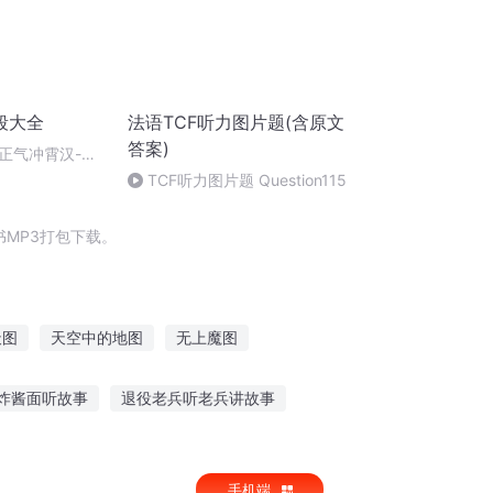
段大全
法语TCF听力图片题(含原文
答案)
正气冲霄汉-李
TCF听力图片题 Question115
MP3打包下载。
天图
天空中的地图
无上魔图
九天剑图
九子神图
图转大清
炸酱面听故事
退役老兵听老兵讲故事
们只听恐龙的故事
大家都在听这个故事歌曲
手机端