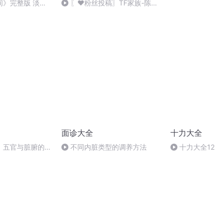
间》完整版 淡淡
〖❤️粉丝投稿〗TF家族-陈思
罕
面诊大全
十力大全
：五官与脏腑的对
不同内脏类型的调养方法
十力大全12