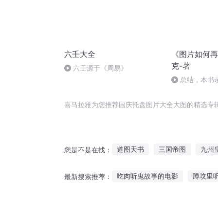
六壬大全
《图片如何再
克-著
六壬源于《周易》
总结，本书
喜马拉雅为您推荐国庆托盘图片大全大图的精选专
道图天书
三国帝图
九州
您是不是在找：
末日图书城
万界星图
天
吃肉听鬼故事的电影
蹲坟里
最新搜索推荐：
梦想先祖故事在线听
彩虹电