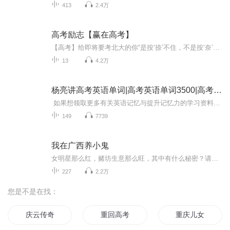
413
2.4万
高考励志【赢在高考】
【高考】给即将要考北大的你“是按‘捺’不住，不是按‘奈’不住。”你不停纠正爸爸妈妈的发音，自己也在暗暗地提醒自己“泾渭分明”的“泾”是第一声。你学会了忝列门墙不祧之祖，也分得清踯躅踟躇和彳亍。你对落霞与孤鹜齐飞早已烂熟于心，你也能脱口而...
13
4.2万
杨亮讲高考英语单词|高考英语单词3500|高考单词
如果想领取更多有关英语记忆与提升记忆力的学习资料与课程，请添加卫领取资料：652021681 学习英语最痛苦莫过于背单词，没有捷径，只靠死记硬背，背完就忘，循环往复，最终单词记不住，学习英语的热情也大大降低。 我们解决的就是单词记不住...
149
7739
我在广西养小鬼
女明星那么红，赌坊生意那么旺，其中有什么秘密？请不要搜索相关人和事……吴名为你揭秘养小鬼那些事……这是真实的故事，请不要搜索里边相关的人和事，因为真的存在。
227
2.2万
您是不是在找：
庆云传奇
重回高考
重庆儿女