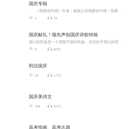
国庆专辑
《我爱你中国》作者：凝嫣心语我爱你中国！我爱你春天蓬勃的秧苗；我爱你秋日金黄的硕果。我爱你中国！我爱你青松气质，我爱你红梅品格！我爱你家乡的甜蔗好像乳汁滋润着我的心窝。我爱你中国，我要把最美的歌儿献给你，我的母亲我的祖国。我爱你中国，我爱...
1
78
国庆献礼！领先声创国庆诗歌特辑
我们的民族是一个坚韧不拔的民族，历史给予我们的苦难都变成了闪着金光的勋章！我们的国家是一个龙腾虎跃的国家，那条巨龙正以不可阻挡之势崛起于神奇的东方！------------------------------------------------值此祖国70周年华诞之际，领先声创以诗歌向祖国献礼！用我们的声音、用我们的热血、用我们的灵魂诵读经典爱国篇章，歌颂我们的祖国！永远繁荣富强！
8
6076
刑法国庆
26
1.7万
国庆美诗文
108
4173
高考指南、高考志愿