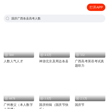
打开APP
国庆广西各县高考人数
560
4.6万
552
人数人气人才
神游北京及周边各县
广西高考英语考试真
题听力
4478
1.6万
2.1万
广州教父（本人数字
国庆特辑（国庆节快
国庆节