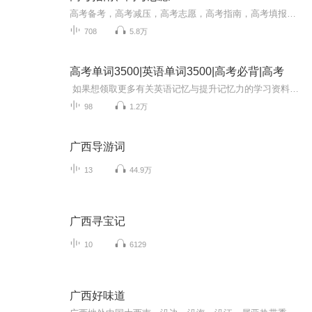
高考备考，高考减压，高考志愿，高考指南，高考填报，高考动力，高考专业，每日更新。
708
5.8万
高考单词3500|英语单词3500|高考必背|高考
如果想领取更多有关英语记忆与提升记忆力的学习资料与课程，请添加卫领取资料：652021681 学习英语最痛苦莫过于背单词，没有捷径，只靠死记硬背，背完就忘，循环往复，最终单词记不住，学习英语的热情也大大降低。 我们解决的就是单词记不住...
98
1.2万
广西导游词
13
44.9万
广西寻宝记
10
6129
广西好味道