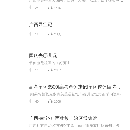
广西地处中国大西南，沿边、沿海、沿江，属亚热带季风气候区，气温高雨量足，禽畜种类繁多，蔬果四时不断，可食用的动植物资源非常丰富；广西是多民族聚居地区，除汉族外，主要聚居着壮、瑶、苗、侗、彝等十一个少数民族，各民族依自己的风俗习惯和喜好，...
24
4446
广西寻宝记
11
2.1万
国庆去哪儿玩
带你游览祖国的大好河山……
14
2687
高考单词3500|高考单词速记|单词速记|高考英语
如果想领取更多有关英语记忆与提升记忆力的学习资料与课程，请添加卫领取资料：652021681 学习英语最痛苦莫过于背单词，没有捷径，只靠死记硬背，背完就忘，循环往复，最终单词记不住，学习英语的热情也大大降低。 我们解决的就是单词记不住...
49
2009
广西-南宁-广西壮族自治区博物馆
广西壮族自治区博物馆坐落于南宁市民族广场东侧，占地面积约60亩，是一家省（自治区）级综合性历史、艺术类博物馆，国家一级博物馆。广西壮族自治区博物馆馆藏文物达50000多件，其中，一级文物152件，二级文物1791件，三级文物3867件。