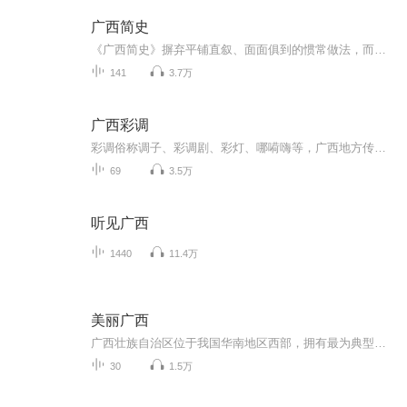
广西简史
《广西简史》摒弃平铺直叙、面面俱到的惯常做法，而采用以重要人物为目、以重要事件为纲的写作框架和写作形式，用一个个重要事件和重要人物，串联广西的历史，提纲挈领地勾勒广西历史发展的基本脉络。作者：刘祥学出版社：漓江出版社有限公司ISBN：9787540...
141
3.7万
广西彩调
彩调俗称调子、彩调剧、彩灯、哪嗬嗨等，广西地方传统戏剧，国家级非物质文化遗产之一。2006年，彩调经中华人民共和国国务院批准列入第一批国家级非物质文化遗产名录，遗产编号是Ⅳ-76。
69
3.5万
听见广西
1440
11.4万
美丽广西
广西壮族自治区位于我国华南地区西部，拥有最为典型的喀斯特地貌，境内多高山盆地，气候属亚热带季风气候，降水资源充沛，矿产资源丰富、动植物种类繁多。东邻广东，西接云南，东北接湖南，西北靠贵州，南临北部湾，隔海与海南相望，西南与越南接壤，海陆...
30
1.5万