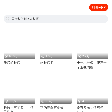
打开APP
国庆长假到底多长啊
90.3万
1.3万
2.2万
无尽的长假
悠长假期
十一小长假，跟石一
宁近视防控
1.8万
2.3万
431
长假用车宝典——情
花的寿命有多长
爱有多长，情有多