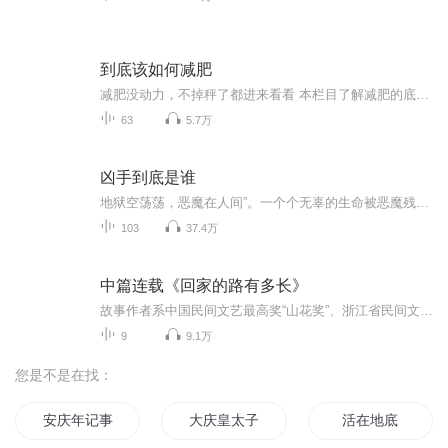
到底该如何减肥
减肥没动力，不掉秤了都进来看看 本栏目了解减肥的底层逻辑，减肥认知与心态，一些减肥思路及励志语录 带你了解真实的体重管理过程想告诉大家，减肥的本质其实就是改变我们的生活习惯，过我们自己的小日子。生活没有特别的幸运，只有对等的付出和结果，不...
63
5.7万
凶手到底是谁
地狱空荡荡，恶魔在人间”。一个个无辜的生命被恶魔残忍杀害，凶手到底是谁？他们是高级会所，为朋友两肋插刀，杀死三名vip女会员的大堂经理；是大学宿舍，来自单亲家庭的心理畸形儿、迷恋死亡游戏杀死五名舍友的大学生；是旅行团，以七宗罪残忍杀戮七名游客的基督徒；是美术培训班情诗杀人案制造者美术教师；是隐藏警局十几年为死去父母复仇，用满清十大酷刑连环追凶杀人的警察……天网恢恢，疏而不漏，金色盾牌，风雨铸就，再完美的犯罪都会留下痕迹，都逃不过神探王毅的法眼。警笛长鸣，又有人被杀了，凶...
103
37.4万
中篇连载《回家的路有多长》
故事作者系中国民间文艺最高奖“山花奖”、浙江省民间文艺最高奖“映山红奖”得主，著名故事家方赛群。 演讲者系全国少儿故事优秀辅导老师、浙江省民间文艺最高奖“映山红奖”得主、浙江省故事委员会副主任潘晓炜。
9
9.1万
您是不是在找：
安庆年记事
大庆皇太子
活在地底