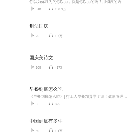
你以为你以为的你以为，就是你以为的啊？用俏皮的语调和幽默的语言讲述冷门知识、普及大众性常识或者调侃热门事件。用搞怪的方式，正儿八经地调侃些靠谱的知识点。
318
138.3万
刑法国庆
26
1.7万
国庆美诗文
108
4173
早餐到底怎么吃
《早餐到底怎么吃》| 打工人早餐糊弄学？漏！健康管理师用中西医混合双打教你科学干饭。10期免费课手撕伪科学：咖啡续命是保肝还是伤胃？隔夜燕麦到底算不算阴间早餐？中式碳水炸弹如何吃出低GI？早八战神三分钟备餐指南。付费彩蛋解锁早餐界"九阳真经"—...
8
825
中国到底有多牛
60
1.1万