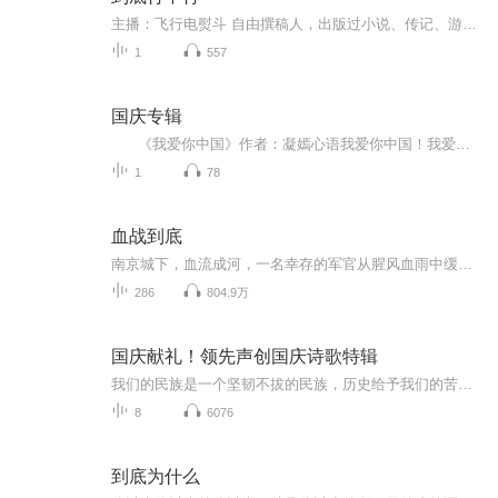
主播：飞行电熨斗 自由撰稿人，出版过小说、传记、游记、旅行工具书，行走亚非多国，独行日本1都1道2府20多县近百城。 主播：豪哥Amber 不务正业的上班族，狂热的电影迷，参与制作多部网大及短视频节目的斜杠青年。 旅行，是治疗颓废生活的良药。 旅行可以很简单，旅行也可以很复杂。 旅行可以把一个人从傻X中拯救，旅行也可以把一个人变成傻X。 每个人几乎都有一颗旅行的心，不要再学文青讨论旅行的意义。 讨论来讨论去，论点、论证、结论都有了，就是不出去。 如果出不去是因为不敢出去，那就由我们来告诉你。
1
557
国庆专辑
《我爱你中国》作者：凝嫣心语我爱你中国！我爱你春天蓬勃的秧苗；我爱你秋日金黄的硕果。我爱你中国！我爱你青松气质，我爱你红梅品格！我爱你家乡的甜蔗好像乳汁滋润着我的心窝。我爱你中国，我要把最美的歌儿献给你，我的母亲我的祖国。我爱你中国，我爱...
1
78
血战到底
南京城下，血流成河，一名幸存的军官从腥风血雨中缓缓地走了出来……这残酷的现实燃起了他的熊熊斗志，国难当头，同胞受难，他毅然背负起责任，与鬼子血战到底！英雄莫问出处，中华儿女面对国仇家恨，定当团结一心，勇往直前，此时此刻，他的故事才刚刚开...
286
804.9万
国庆献礼！领先声创国庆诗歌特辑
我们的民族是一个坚韧不拔的民族，历史给予我们的苦难都变成了闪着金光的勋章！我们的国家是一个龙腾虎跃的国家，那条巨龙正以不可阻挡之势崛起于神奇的东方！------------------------------------------------值此祖国70周年华诞之际，领先声创以诗歌向祖国献礼！用我们的声音、用我们的热血、用我们的灵魂诵读经典爱国篇章，歌颂我们的祖国！永远繁荣富强！
8
6076
到底为什么