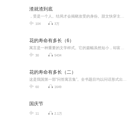
渣就渣到底
，受是一个人。结局才会揭晓攻受的身份。甜文快穿主角：纪宵快穿，主攻一句话简介：要渣还要白头到老？可以！立意：纵使深处黑暗，我心向善则光芒万丈...
104
3万
花的寿命有多长（6）
寓言是一种重要的文学样式。它的篇幅虽然短小，却富有魅力。它内容丰富，上至天文，下至地理，无所不包。一个个浅显易懂、形象生动的故事中，蕴含着深刻的人生哲理。寓言是开发孩子想象力的沃土。《王位寓言集：长生不死药》可以让孩子乘着寓言的翅膀，去...
30
5434
花的寿命有多长（二）
这是我国第一部“问答寓言集”。全书题目均以问话形式出现，然后以有趣的故事来揭开问题的谜底。以问话做题目，不仅激发起读者的好奇心，也强化了寓言题目的引人入胜之功能，让每一个题目看起来不再平淡如水、相互重复。给问答寓言插上科学的翅膀，把复杂...
60
1649
国庆节
11
2.1万