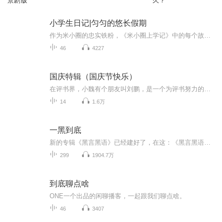
景剧版
久？
小学生日记|匀匀的悠长假期
作为米小圈的忠实铁粉，《米小圈上学记》中的每个故事匀匀几乎都看了或是听了5遍了以上。有一天，匀匀走到匀妈身边，郑重其事地说，“妈妈，从今天开始，我要像米小圈一样写日记了。”本来以为她只是三分钟热度，写上几篇就不了了之了，但让我们惊喜地是，...
46
4227
国庆特辑（国庆节快乐）
在评书界，小魏有个朋友叫刘鹏，是一个为评书努力的小伙子。在2021年国庆期间，他想弄个特辑，便烦劳我给他录个爱国题材的评书小段儿。这种事情，不是特殊情况，小魏一般不会拒绝，也就给其录了一个《鲁迅踢鬼》，等他传完，我再传到我的专辑里。另外，小...
14
1.6万
一黑到底
新的专辑《黑言黑语》已经建好了，在这：《黑言黑语》|深度思考，观点犀利_全集在线阅读收听下载 - 喜马拉雅 (ximalaya.com)。新的节目会在新专辑里更新，求订阅，求订阅，求订阅
299
1904.7万
到底聊点啥
ONE一个出品的闲聊播客，一起跟我们聊点啥。
46
3407