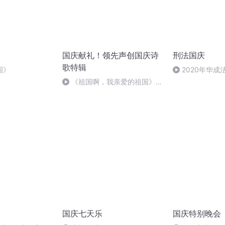
国庆献礼！领先声创国庆诗
刑法国庆
歌特辑
国》
2020年华
刑法陈 (26)
《祖国啊，我亲爱的祖国》温
婉
国庆七天乐
国庆特别晚会