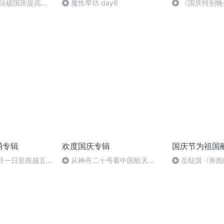
成法硕国庆提高班
魔性早功 day6
《国庆特别晚
2)
诵专辑
欢度国庆专辑
国庆节为祖国
十月一日至燕越五
从神舟二十号看中国航天
岳钲淇《奔跑
赋》组律18首
的“隐形实力”
诵