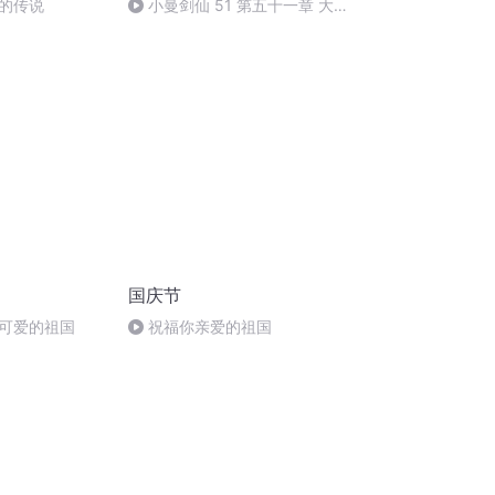
的传说
小曼剑仙 51 第五十一章 大唐
文明 (完结）
国庆节
可爱的祖国
祝福你亲爱的祖国