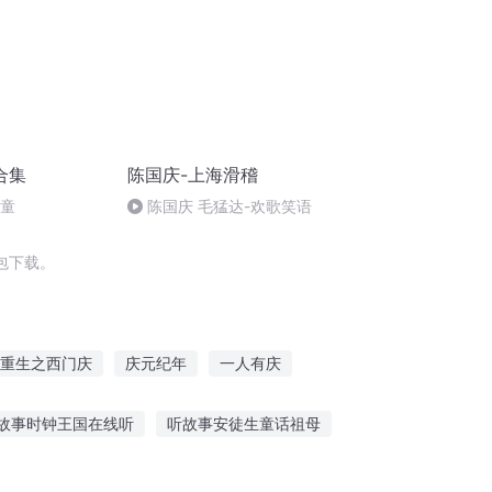
合集
陈国庆-上海滑稽
儿童
陈国庆 毛猛达-欢歌笑语
包下载。
重生之西门庆
庆元纪年
一人有庆
余年之长歌行
安庆年记事
故事时钟王国在线听
听故事安徒生童话祖母
故事大全在线听
皓月 峡谷故事在线听