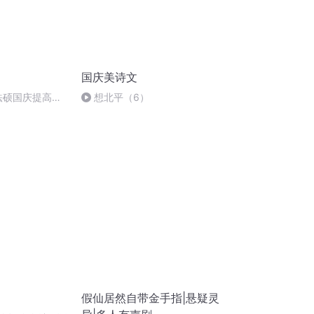
国庆美诗文
成法硕国庆提高班
想北平（6）
假仙居然自带金手指|悬疑灵