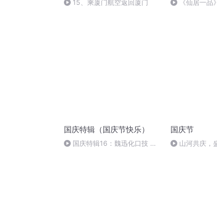
15、乘厦门航空返回厦门
《仙居一品》
国庆特辑（国庆节快乐）
国庆节
国庆特辑16：魏迅化口技 二
山河共庆，
胡 东方红+一般唱法和原生态