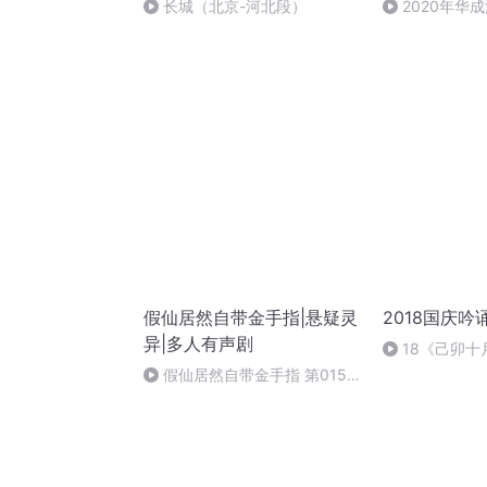
长城（北京-河北段）
2020年华
法制史马志冰 (1
假仙居然自带金手指|悬疑灵
2018国庆吟
异|多人有声剧
18《己卯
日罹狴犴有感而
假仙居然自带金手指 第0155
文天祥 自由吟
集