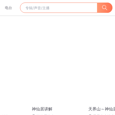
电台
神仙居讲解
天界山～神仙