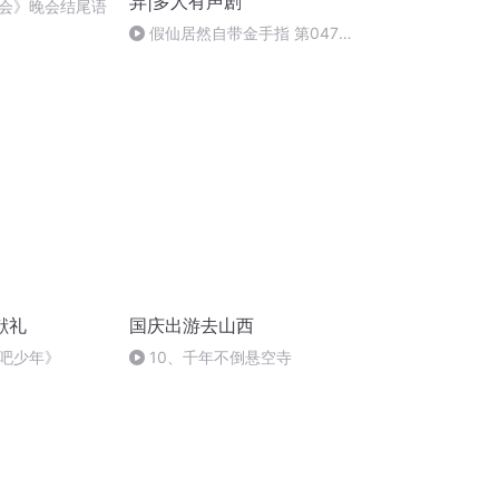
异|多人有声剧
会》晚会结尾语
假仙居然自带金手指 第0470
集
献礼
国庆出游去山西
吧少年》
10、千年不倒悬空寺