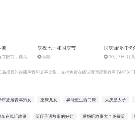
牛熊
庆祝七一和国庆节
国庆诵读打卡
近在眼前，俄乌冲
囚歌
10月7日-好
，将会如何发展？
正品授权的连播声音和文字全集，支持免费在线试听阅读和有声书MP3打
沙市旅居青年男女
重庆儿女
异能重生西门庆
大庆皇太子
我的同居女王
庆云传奇
旅居西非十年
大庆第一恶
庆
战车在线听故事
听侄子讲故事的好处
后妈听故事大全免费听
庆
嘉庆皇帝
故事在线听
小猫钓鱼听很久的故事
婴儿鸡蛋故事在线听
长春