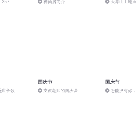
257
神仙居简介
天界山土地庙
国庆节
国庆节
盛世长歌
支教老师的国庆课
怎能没有你，