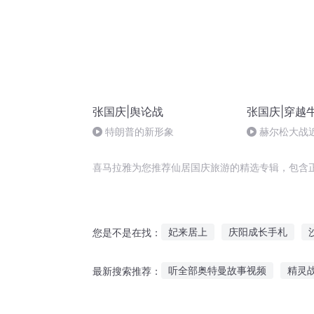
张国庆|舆论战
张国庆|穿越
特朗普的新形象
赫尔松大战
突的关键之战
喜马拉雅为您推荐仙居国庆旅游的精选专辑，包含
妃来居上
庆阳成长手札
您是不是在找：
与美少女一起同居
普天同庆
听全部奥特曼故事视频
精灵
最新搜索推荐：
那一年我们同居了
重生西门
看联盟听故事女孩
海龙传说