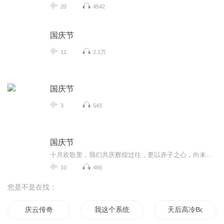
20
4542
国庆节
11
2.1万
国庆节
3
543
国庆节
十月欢歌里，我们共庆辉煌过往，更以赤子之心，向未来书写滚烫的誓言——这盛世，值得我们以热爱相拥。
10
465
您是不是在找：
庆云传奇
我这个系统是假的吧
天后高冷Boss请