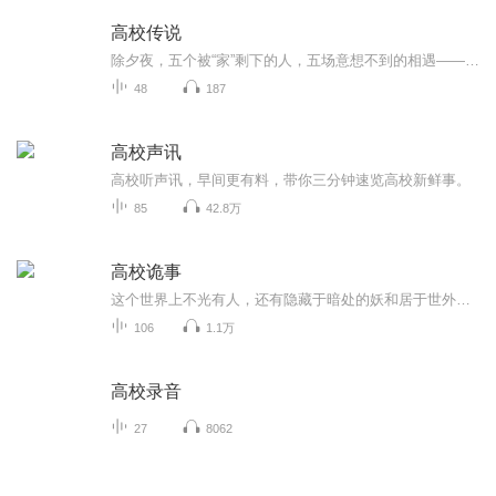
高校传说
除夕夜，五个被“家”剩下的人，五场意想不到的相遇——身份证丢失的她，拦下了金融系男神的跑车；为五百块跑腿的她，捡到了高烧昏迷的校草；被父母各自推拒的她，和建筑系冰山被迫合租；负债五万的她，独自看守闹鬼的老实验楼； 当烟花升起，他们才发现—...
48
187
高校声讯
高校听声讯，早间更有料，带你三分钟速览高校新鲜事。
85
42.8万
高校诡事
这个世界上不光有人，还有隐藏于暗处的妖和居于世外的神。当苗家少女满怀期待进入大学的时候，这个人神妖共存的世界在她面前徐徐展开。同时，一段段往事、一场场异梦，少女的身世也愈发扑朔迷离。悬疑加爱情的校园小说《高校诡事》期待你的收听。
106
1.1万
高校录音
27
8062