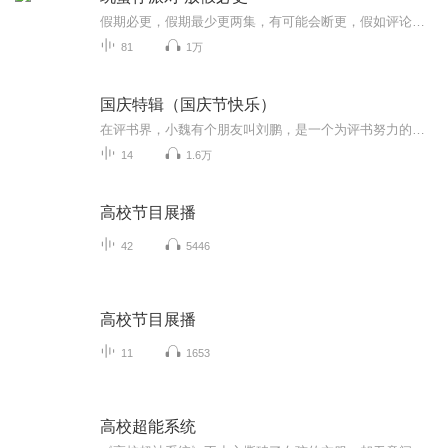
假期必更，假期最少更两集，有可能会断更，假如评论多，月票多，听的多的话，最多一天更四集，更的必须得是假期，不过有没有好心人来给个好评？三星也行，现在我23的订阅量，一个评论都没有
81
1万
国庆特辑（国庆节快乐）
在评书界，小魏有个朋友叫刘鹏，是一个为评书努力的小伙子。在2021年国庆期间，他想弄个特辑，便烦劳我给他录个爱国题材的评书小段儿。这种事情，不是特殊情况，小魏一般不会拒绝，也就给其录了一个《鲁迅踢鬼》，等他传完，我再传到我的专辑里。另外，小...
14
1.6万
高校节目展播
42
5446
高校节目展播
11
1653
高校超能系统