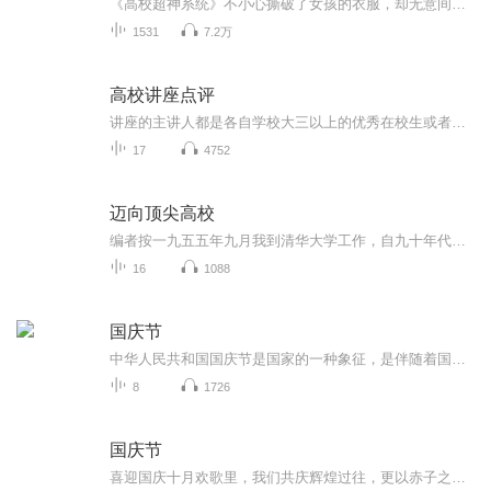
《高校超神系统》不小心撕破了女孩的衣服，却无意间激活了系统，各种稀有异能尽在眼前，透视，隐身，瞬移，无所不能。清纯校花，刁蛮公主，曼妙老师，娇柔护士，妖娆模特，争相入怀，群芳环绕，这到底该选一个……
1531
7.2万
高校讲座点评
讲座的主讲人都是各自学校大三以上的优秀在校生或者毕业两年内的杰出从业者。他们对于学校的考研，就业，转专业以及学校整体的情况都非常了解。对于各自专业的学习内容及从业方向也都十分熟悉。因此他们在讲座中提供的信息，对于高中生未来的职业选择，特别是高三学生的高考志愿填报及大学学业规划极具参考价值！ 讲座涵盖院校不仅有实力突出的985,211双一流院校，也有一些关注度较高的普通本科院校。涵盖的专业基本都是一些社会认可度高，就业前景较好的热门专业，这样就可以满足不同分数段的学生的报考需求。 给自己一次聆听的机会，必定让你受益匪浅！
17
4752
迈向顶尖高校
编者按一九五五年九月我到清华大学工作，自九十年代开始，我在清华大学自动化系从事学生工作，与学生工作结下了不解之缘。每年假期我与学生去各地中学支教。二十多年来，由于工作的需要，我收集清华大学学子、北京大学学子的学习方法，并请他们就高中的学习方法，高考的准备写了一些材料，现整理成册，奉献给同学们，希望对大家的成才有些帮助。...
16
1088
国庆节
中华人民共和国国庆节是国家的一种象征，是伴随着国家的出现而出现的。让我们用诗歌朗诵歌颂祖国的繁荣富强，国泰民安。
8
1726
国庆节
喜迎国庆十月欢歌里，我们共庆辉煌过往，更以赤子之心，向未来书写滚烫的誓言——这盛世，值得我们以热爱相拥。