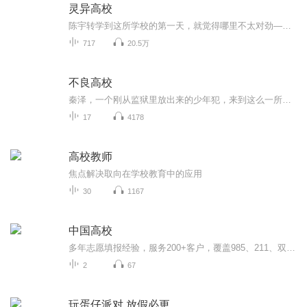
灵异高校
陈宇转学到这所学校的第一天，就觉得哪里不太对劲——他的女同桌神神叨叨，总是说些听不懂的怪话；班级里有一个谁都不敢坐的“空白座位”；而半夜，他又接到了来自陌生号码的死亡短信。起初他以为只是同学的恶作剧，直到那张空白的座位上，真的出现了一具...
717
20.5万
不良高校
秦泽，一个刚从监狱里放出来的少年犯，来到这么一所强者如云的高校。这是一个充满不良人的高校。这是一个充满血性的高校。这是一个社会边缘人的聚集地。一个个迷失的少年在这里徘徊。一场场人生的爱恨情仇在这里发生。一个少年的称霸之路与自我救赎就此开...
17
4178
高校教师
焦点解决取向在学校教育中的应用
30
1167
中国高校
多年志愿填报经验，服务200+客户，覆盖985、211、双一流等各类高校，服务京津冀、山东、江西、广东、广西等省份。独创资深的咨询能力、完善的高报系统、全面的高报信息循环模型高质量服务高三学子，助力圆梦大学。
2
67
玩蛋仔派对 放假必更