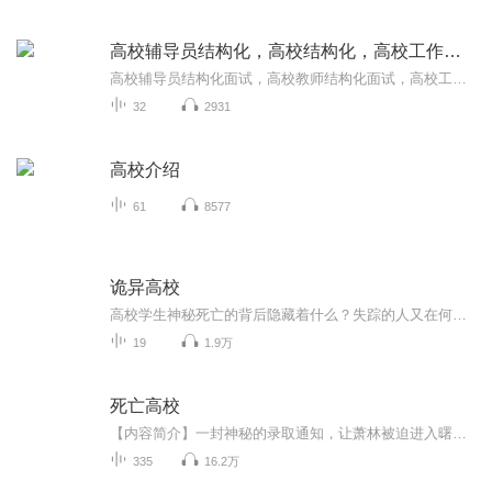
高校辅导员结构化，高校结构化，高校工作人员结构化
高校辅导员结构化面试，高校教师结构化面试，高校工作人员结构化面试，铁树老师面试辅导
32
2931
高校介绍
61
8577
诡异高校
高校学生神秘死亡的背后隐藏着什么？失踪的人又在何方？ 是什么人在背后操控着一切？是人性的丧失，还是鬼怪的作祟？ 林夜孤身进入高校，一切接踵而来，神秘死亡的舍友，诡异的旧校舍，午夜莫名的钟声。一切，才刚刚开始……
19
1.9万
死亡高校
【内容简介】一封神秘的录取通知，让萧林被迫进入曙光学院，这是一座以殖民异界为目标的学院，萧林在这里开始了一段完全不同的大学之旅。选修课程：基础感知，基础剑术掌握，初级药剂制作……什么？还有龙语初级课程，兽人语四六级考试？这是什么鬼，难道...
335
16.2万