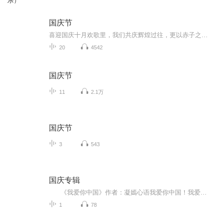
乐）
国庆节
喜迎国庆十月欢歌里，我们共庆辉煌过往，更以赤子之心，向未来书写滚烫的誓言——这盛世，值得我们以热爱相拥。
20
4542
国庆节
11
2.1万
国庆节
3
543
国庆专辑
《我爱你中国》作者：凝嫣心语我爱你中国！我爱你春天蓬勃的秧苗；我爱你秋日金黄的硕果。我爱你中国！我爱你青松气质，我爱你红梅品格！我爱你家乡的甜蔗好像乳汁滋润着我的心窝。我爱你中国，我要把最美的歌儿献给你，我的母亲我的祖国。我爱你中国，我爱...
1
78