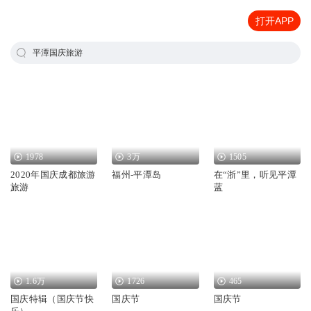
打开APP
平潭国庆旅游
1978
3万
1505
2020年国庆成都旅游
福州-平潭岛
在“浙”里，听见平潭
旅游
蓝
1.6万
1726
465
国庆特辑（国庆节快
国庆节
国庆节