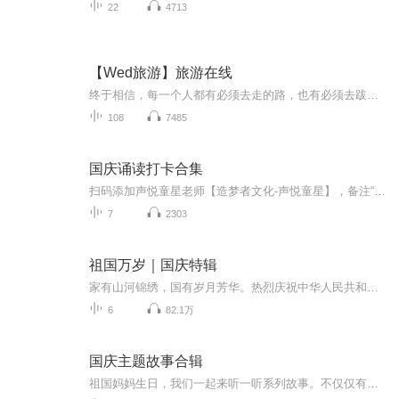
22
4713
【Wed旅游】旅游在线
终于相信，每一个人都有必须去走的路，也有必须去跋涉的理由。5261，我爱旅游。用不旅行的日子供给着旅行的时光，用旅行的时光营养着不旅行的日子，生活就变得规律而美好。我们的航班开往世界各地，世界美景尽在旅游在线。
108
7485
国庆诵读打卡合集
扫码添加声悦童星老师【造梦者文化-声悦童星】，备注“诵读打卡”报名，已添加好友的，直接发送“诵读打卡”报名，报名成功后进入社群。
7
2303
祖国万岁｜国庆特辑
家有山河锦绣，国有岁月芳华。热烈庆祝中华人民共和国成立73周年！
6
82.1万
国庆主题故事合辑
祖国妈妈生日，我们一起来听一听系列故事。不仅仅有《我的祖国》，还有红军故事，也有关于战争的故事，让大家体会到和平年代的不易。