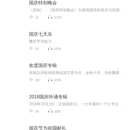
国庆特别晚会
《原创》：《国庆特别晚会》为展现国庆的喜庆与祖国的深情我将以具体的场景切入从清晨升旗的庄严到街头巷尾的欢庆到历史与当下的交融，用优美的笔触传递对祖国的热爱与自豪！用诗歌和情感美文形式，歌颂祖国的繁荣富强，祝人民幸福安康！
12
2.9万
国庆七天乐
魔性早功练习
10
1518
欢度国庆专辑
本辑以诗歌和歌颂祖国文章为主，金秋十月，丹桂飘香，在这个充满丰收喜悦的季节里，我们满怀激动和自豪，迎来了中华人民共和国76周年华诞。这不仅是一个庄重的纪念日，更是全体中华儿女共同欢庆的盛大的节日，承载着深厚的民族情感和历史意义.
167
6788
2018国庆吟诵专辑
2018年10月1日，正值国庆日。一大早看到一个公号文章，正是文天祥的《己卯十月一日至燕越五日罹狴犴有感而赋》。当然，彼十一非当今的十一。不过数字的巧合还是让人感触，今天拿来读一读，体味一番历史英杰的民族情怀，恰也当时。 根据诗题来看，这组诗是写于十月一日至十月五日之间，是文天祥被俘之后所作，这些诗作不仅有凛凛正气，更也能看的到他百端交集的复杂情感。另一首于右任先生的《望大陆》，微信公号有称《望乡》，一句“山之上国之殇”荡气回肠，一并兴起拿来读了一读。仓促间多有瑕疵...
38
2592
国庆节为祖国献礼