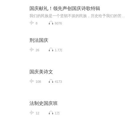
国庆献礼！领先声创国庆诗歌特辑
我们的民族是一个坚韧不拔的民族，历史给予我们的苦难都变成了闪着金光的勋章！我们的国家是一个龙腾虎跃的国家，那条巨龙正以不可阻挡之势崛起于神奇的东方！------------------------------------------------值此祖国70周年华诞之际，领先声创以诗歌向祖国献礼！用我们的声音、用我们的热血、用我们的灵魂诵读经典爱国篇章，歌颂我们的祖国！永远繁荣富强！
8
6076
刑法国庆
26
1.7万
国庆美诗文
108
4173
法制史国庆班
12
1万