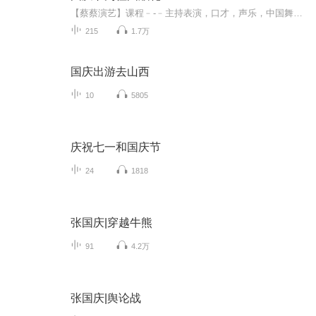
【蔡蔡演艺】课程﹣-﹣主持表演，口才，声乐，中国舞，民族舞。独特的小舞台，专业的录音棚，每一位同学都能成为优秀的小明星。独特的教学模式，轻松上课，快乐学习！知名主持人，舞蹈家，高级教师任职授课！江南总校：河沟街42号三楼 18545856430江北分校...
215
1.7万
国庆出游去山西
10
5805
庆祝七一和国庆节
24
1818
张国庆|穿越牛熊
91
4.2万
张国庆|舆论战