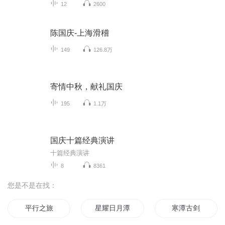
12
2600
陈国庆-上海滑稽
149
126.8万
寄情中秋，献礼国庆
195
1.1万
国庆十篇经典演讲
十篇经典演讲
8
8361
您是不是在找：
平行之旅
星耀日月潭
寒潭古剑